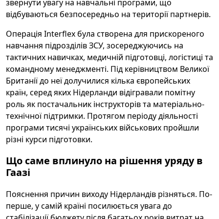
звернути увагу на навчальні програми, що
відбуваються безпосередньо на території партнерів.
Операція Interflex була створена для прискореного
навчання підрозділів ЗСУ, зосереджуючись на
тактичних навичках, медичній підготовці, логістиці та
командному менеджменті. Під керівництвом Великої
Британії до неї долучилися кілька європейських
країн, серед яких Нідерланди відігравали помітну
роль як постачальник інструкторів та матеріально-
технічної підтримки. Протягом періоду діяльності
програми тисячі українських військових пройшли
різні курси підготовки.
Що саме вплинуло на рішення уряду в
Гаазі
Пояснення причин виходу Нідерландів різняться. По-
перше, у самій країні посилюється увага до
стабілізації бюджету після багатьох років витрат на