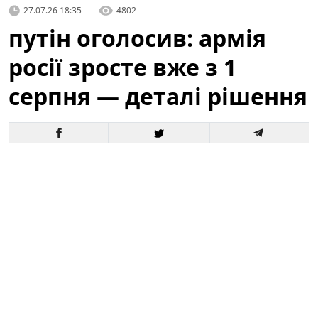
27.07.26 18:35
4802
путін оголосив: армія
росії зросте вже з 1
серпня — деталі рішення
Офіційне оголошення кремля про збільшення
чисельності збройних сил викликало хвилю запитань
і припущень як усередині росії, так і за її межами. За
словами президента, відповідні кроки набудуть
чинності з 1 серпня, і вже згадується низка
організаційних, кадрових та фінансових рішень для
реалізації цього плану.
Це вже третє рішення про
розширення армії росії від початку року.
Зараз
важливо розібратися в деталях: кого саме