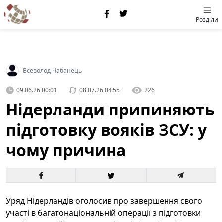
Розділи
Всеволод Чабанець
09.06.26 00:01
08.07.26 04:55
226
Нідерланди припиняють
підготовку вояків ЗСУ: у
чому причина
Уряд Нідерландів оголосив про завершення свого
участі в багатонаціональній операції з підготовки