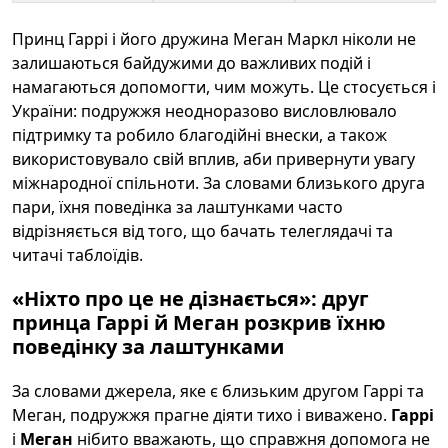
Принц Гаррі і його дружина Меган Маркл ніколи не
залишаються байдужими до важливих подій і
намагаються допомогти, чим можуть. Це стосується і
України: подружжя неодноразово висловлювало
підтримку та робило благодійні внески, а також
використовувало свій вплив, аби привернути увагу
міжнародної спільноти. За словами близького друга
пари, їхня поведінка за лаштунками часто
відрізняється від того, що бачать телеглядачі та
читачі таблоїдів.
«Ніхто про це не дізнається»: друг
принца Гаррі й Меган розкрив їхню
поведінку за лаштунками
За словами джерела, яке є близьким другом Гаррі та
Меган, подружжя прагне діяти тихо і виважено.
Гаррі
і
Меган
нібито вважають, що справжня допомога не