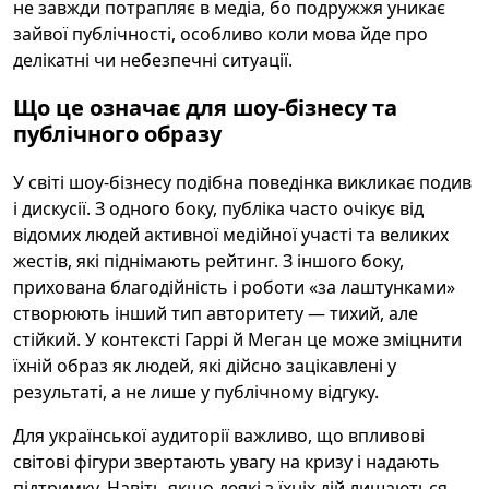
не завжди потрапляє в медіа, бо подружжя уникає
зайвої публічності, особливо коли мова йде про
делікатні чи небезпечні ситуації.
Що це означає для шоу-бізнесу та
публічного образу
У світі шоу-бізнесу подібна поведінка викликає подив
і дискусії. З одного боку, публіка часто очікує від
відомих людей активної медійної участі та великих
жестів, які піднімають рейтинг. З іншого боку,
прихована благодійність і роботи «за лаштунками»
створюють інший тип авторитету — тихий, але
стійкий. У контексті Гаррі й Меган це може зміцнити
їхній образ як людей, які дійсно зацікавлені у
результаті, а не лише у публічному відгуку.
Для української аудиторії важливо, що впливові
світові фігури звертають увагу на кризу і надають
підтримку. Навіть якщо деякі з їхніх дій лишаються