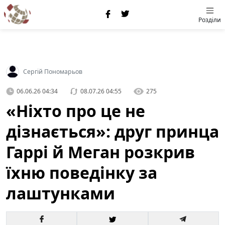
Розділи
Сергій Пономарьов
06.06.26 04:34
08.07.26 04:55
275
«Ніхто про це не
дізнається»: друг принца
Гаррі й Меган розкрив
їхню поведінку за
лаштунками