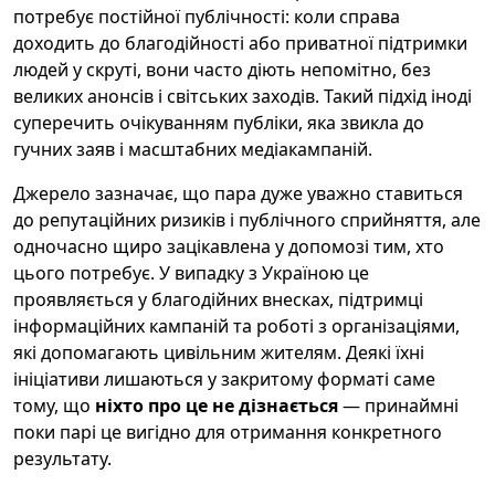
потребує постійної публічності: коли справа
доходить до благодійності або приватної підтримки
людей у скруті, вони часто діють непомітно, без
великих анонсів і світських заходів. Такий підхід іноді
суперечить очікуванням публіки, яка звикла до
гучних заяв і масштабних медіакампаній.
Джерело зазначає, що пара дуже уважно ставиться
до репутаційних ризиків і публічного сприйняття, але
одночасно щиро зацікавлена у допомозі тим, хто
цього потребує. У випадку з Україною це
проявляється у благодійних внесках, підтримці
інформаційних кампаній та роботі з організаціями,
які допомагають цивільним жителям. Деякі їхні
ініціативи лишаються у закритому форматі саме
тому, що
ніхто про це не дізнається
— принаймні
поки парі це вигідно для отримання конкретного
результату.