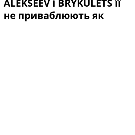
ALEKSEEV і BRYKULETS її
не приваблюють як
чоловіки
Артистка здивувала заявою про відомих співаків. У
неочікуваному інтерв'ю відома телеведуча і співачка
зізналася, чому двоє популярних виконавців —
ALEKSEEV
та
BRYKULETS
— не викликають у неї
романтичного інтересу. Слова Олі миттєво стали
приводом для обговорень у мережі: шанувальники і
критики почали аналізувати, чи це особистий вибір,
чи відображення ширших тенденцій у шоу-бізнесі.
Оля Цибульська відверто пояснила,
чому ALEKSEEV і BRYKULETS її не