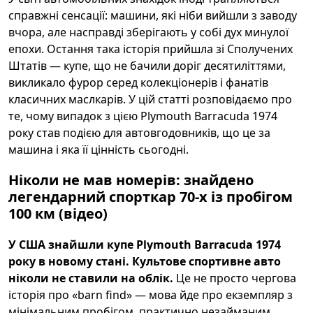
справжні сенсації: машини, які ніби вийшли з заводу
вчора, але насправді зберігають у собі дух минулої
епохи. Остання така історія прийшла зі Сполучених
Штатів — купе, що не бачили доріг десятиліттями,
викликало фурор серед колекціонерів і фанатів
класичних маслкарів. У цій статті розповідаємо про
те, чому випадок з цією Plymouth Barracuda 1974
року став подією для автовгодовників, що це за
машина і яка її цінність сьогодні.
Ніколи не мав номерів: знайдено
легендарний спорткар 70-х із пробігом
100 км (відео)
У США знайшли купе Plymouth Barracuda 1974
року в новому стані. Культове спортивне авто
ніколи не ставили на облік.
Це не просто чергова
історія про «barn find» — мова йде про екземпляр з
мінімальним пробігом, практично незайманим