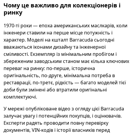
Чому це важливо для колекціонерів і
ринку
1970-ті роки — епоха американських маслкарів, коли
інженери ставили на перше місце потужність і
характер. Моделі на кшталт Barracuda сьогодні
вважаються іконами дизайну та інженерної
сміливості. Екземпляр із мінімальним пробігом і
збереженим заводським станом має кілька ключових
переваг на ринку: по-перше, історична
оригінальність, по-друге, мінімальна потреба в
реставрації, по-третє, рідкість — багато моделей тієї
доби були змінені або втратили оригінальні
комплектуючі.
У мережі опубліковане відео з огляду цієї Barracuda
залучає увагу і потенційних покупців, і оцінювачів.
Експерти радять проводити повну перевірку
документів, VIN-кодів і історії власників перед