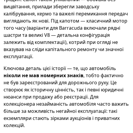
вицвітання, прилади зберегли заводську
калібрування, кермо та важелі перемикання передач
виглядають як нові. Під капотом — класичний мотор
того часу (варіанти для Barracuda включали рядні
шастри та великі V8 — детальна конфігурація
залежить від комплектації), котрий при огляді не
вказував на сліди капітального ремонту чи значної
експлуатації.
Ключова деталь цієї історії — те, що автомобіль
ніколи не мав номерних знаків
, тобто фактично
не був зареєстрований для дорожнього руху. Це
створює як історичну цінність, так і певні юридичні
нюанси при продажу або реєстрації. Для
колекціонера незайманість автомобіля часто важить
більше за можливість негайної експлуатації: такі
екземпляри стають зірками аукціонів і приватних
колекцій.