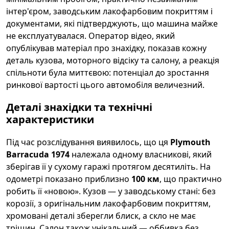
інтер'єром, заводським лакофарбовим покриттям і
документами, які підтверджують, що машина майже
не експлуатувалася. Оператор відео, який
опублікував матеріал про знахідку, показав кожну
деталь кузова, моторного відсіку та салону, а реакція
спільноти була миттєвою: потенціал до зростання
ринкової вартості цього автомобіля величезний.
Деталі знахідки та технічні
характеристики
Під час розслідування виявилось, що ця
Plymouth
Barracuda 1974
належала одному власникові, який
зберігав її у сухому гаражі протягом десятиліть. На
одометрі показано приблизно
100 км
, що практично
робить її «новою». Кузов — у заводському стані: без
корозії, з оригінальним лакофарбовим покриттям,
хромовані деталі зберегли блиск, а скло не має
тріщин. Салон також унікальний — оббивка без