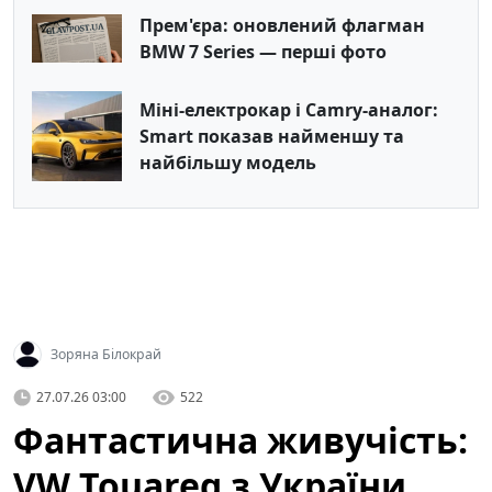
Прем'єра: оновлений флагман
BMW 7 Series — перші фото
Міні-електрокар і Camry‑аналог:
Smart показав найменшу та
найбільшу модель
Зоряна Білокрай
27.07.26 03:00
522
Фантастична живучість:
VW Touareg з України