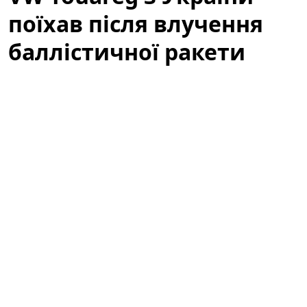
поїхав після влучення
баллістичної ракети
(відео)
У мережі з'явилося вражаюче відео, яке вже за кілька
годин набрало сотні тисяч переглядів:
Volkswagen
Touareg
, зареєстрований в Україні, після влучення
баллістичної ракети все ж поїхав. Подія викликала
широкий резонанс серед автомобільних експертів,
волонтерів і пересічних користувачів, адже ролик
демонструє неймовірну стійкість і живучість техніки
в надзвичайних умовах.
Фантастична живучість: VW Touareg з