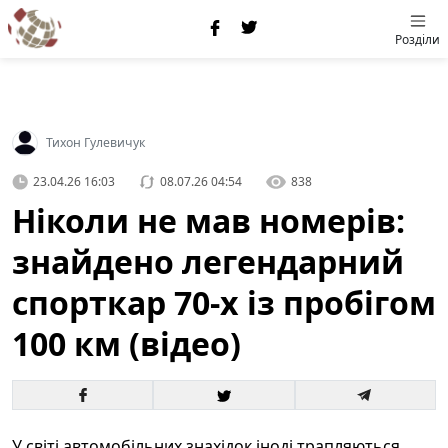
Розділи
Тихон Гулевичук
23.04.26 16:03
08.07.26 04:54
838
Ніколи не мав номерів:
знайдено легендарний
спорткар 70-х із пробігом
100 км (відео)
У світі автомобільних знахідок іноді трапляються