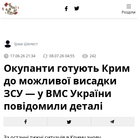
Розділи
Ірма Шелест
17.06.26 21:34
08.07.26 04:55
242
Окупанти готують Крим
до можливої висадки
ЗСУ — у ВМС України
повідомили деталі
За останні тижні ситуація в Криму знову