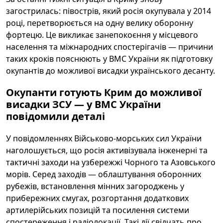
загострилась: півострів, який росія окупувала у 2014
році, перетворюється на одну велику оборонну
фортецю. Це викликає занепокоєння у місцевого
населення та міжнародних спостерігачів — причини
таких кроків пояснюють у ВМС України як підготовку
окупантів до можливої висадки українського десанту.
Окупанти готують Крим до можливої
висадки ЗСУ — у ВМС України
повідомили деталі
У повідомленнях Військово-морських сил України
наголошується, що росія активізувала інженерні та
тактичні заходи на узбережжі Чорного та Азовського
морів. Серед заходів — облаштування оборонних
рубежів, встановлення мінних загороджень у
прибережних смугах, розгортання додаткових
артилерійських позицій та посилення системи
спостереження і радіолокації. Такі дії свідчать про