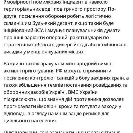
ймовірності помилкових інцидентів навколо
територіальних вод і повітряного простору. По-
друге, посилення оборони робить логістично
складнішим будь-який десант, якщо такий буде
ініційований ЗСУ, і змушує планувальників думати
про інші варіанти операцій: ракетні удари по
стратегічних об'єктах, диверсійні дії або комбіновані
висадки у менш очікуваних місцях.
Важливо також врахувати міжнародний вимір:
активні приготування РФ можуть спричинити
посилення контролю і санкцій з боку західних країн, а
також збільшення темпів постачання розвідданих та
оборонних засобів Україні. ВМС України
підкреслюють, що знання дій противника дозволяє
прогнозувати ймовірні кроки та готувати заходи у
відповідь, з огляду на мінімізацію ризиків для
цивільного населення.
Підсумовуючи, слід зазначити, що наразі ситуація