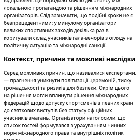
відправлені. Це породило хвилю дисонансу між
локальною пропагандою та рішенням міжнародних
організаторів. Слід зазначити, що подібні кроки не є
безпрецедентними: у минулому організатори
великих спортивних заходів декілька разів
коригували склад учасників гала-вечорів з огляду на
політичну ситуацію та міжнародні санкції.
Контекст, причини та можливі наслідки
Серед можливих причин, що називалися експертами,
— прагнення уникнути політизації церемоній, тиску
громадськості та ризиків для безпеки. Окрім цього,
на рішення могли вплинути рішення міжнародних
федерацій щодо допуску спортсменів з певних країн
до святкових виступів без статусу офіційних
учасників змагань. Організатори наголосили, що
список гостей формувався з урахуванням чинних
норм міжнародного права та внутрішніх політик