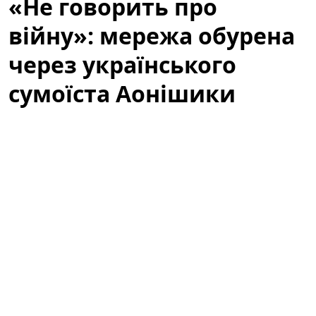
«Не говорить про
війну»: мережа обурена
через українського
сумоїста Аонішики
У соціальних мережах активно обговорюють
українського сумоїста Данііла Явгусишина, більш
відомого як
Аонішики Арата
. Зокрема, користувачі
мережі обурені тим, що він не висловлює свою
публічну позицію щодо війни, і дискусія навколо
спортсмена перетворилася на широку хвилю
коментарів, припущень та критики.
«Не говорить про війну»: що стало
приводом для обурення