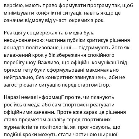
версією, мають право формувати програму так, щоб
мінімізувати конфліктні ситуації, навіть якщо це
означає відмову від участі окремих зірок.
Реакція у соцмережах та в медіа була
неоднозначною: частина публіки критикує рішення
як надто політизоване, інші — підтримують його як
виважений крок у бік збереження спокійного
перебігу шоу. Важливо, що офіційні комунікації від
оргкомітету були сформульовані максимально
нейтрально, без конкретних звинувачень, аби не
загострювати ситуацію перед стартом Ігор.
Наразі немає інформації про те, чи планують
російські медіа або сам спортсмен реагувати
офіційними заявами. Проте вже зараз це рішення
стало предметом аналізу серед спортивних
журналістів та політологів, які прогнозують, що
подібні кроки можуть стати частиною ширшої