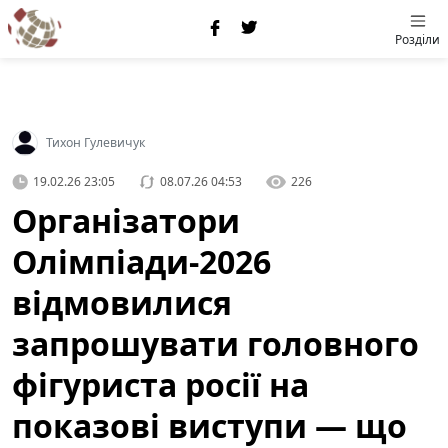
Розділи
Тихон Гулевичук
19.02.26 23:05
08.07.26 04:53
226
Організатори
Олімпіади-2026
відмовилися
запрошувати головного
фігуриста росії на
показові виступи — що