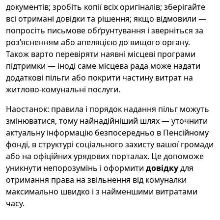
документів; зробіть копії всіх оригіналів; зберігайте
всі отримані довідки та рішення; якщо відмовили —
попросіть письмове обґрунтування і зверніться за
роз’ясненням або апеляцією до вищого органу.
Також варто перевіряти наявні місцеві програми
підтримки — іноді саме місцева рада може надати
додаткові пільги або покрити частину витрат на
житлово-комунальні послуги.
Наостанок: правила і порядок надання пільг можуть
змінюватися, тому найнадійніший шлях — уточнити
актуальну інформацію безпосередньо в Пенсійному
фонді, в структурі соціального захисту вашої громади
або на офіційних урядових порталах. Це допоможе
уникнути непорозумінь і оформити
довідку
для
отримання права на звільнення від комуналки
максимально швидко і з найменшими витратами
часу.