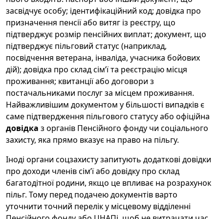
засвідчує особу; ідентифікаційний код; довідка про
призначення пенсії або витяг із реєстру, що
підтверджує розмір пенсійних виплат; документ, що
підтверджує пільговий статус (наприклад,
посвідчення ветерана, інваліда, учасника бойових
дій); довідка про склад сім’ї та реєстрацію місця
проживання; квитанції або договори з
постачальниками послуг за місцем проживання.
Найважливішим документом у більшості випадків є
саме підтвердження пільгового статусу або офіційна
довідка
з органів Пенсійного фонду чи соціального
захисту, яка прямо вказує на право на пільгу.
Іноді органи соцзахисту запитують додаткові довідки
про доходи членів сім’ї або довідку про склад
багатодітної родини, якщо це впливає на розрахунок
пільг. Тому перед подачею документів варто
уточнити точний перелік у місцевому відділенні
Пенсійного фонду або ЦНАПі, щоб не витрачати час