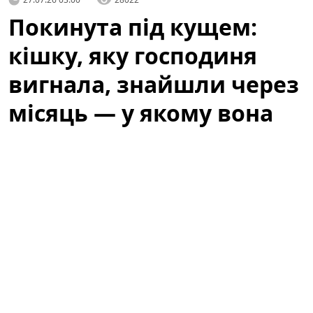
Покинута під кущем:
кішку, яку господиня
вигнала, знайшли через
місяць — у якому вона
стані
Історія, яка не залишила байдужими місцевих
жителів, почалася з випадкового виявлення тварини,
що сховалася під кущем біля одного з житлових
будинків. Люди, які проходили повз, спочатку
подумали, що це просто дика кішка, але уважніша
перевірка виявила сліди недоїдання та стресу. Через