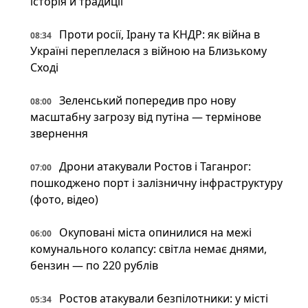
історія й традиції
Проти росії, Ірану та КНДР: як війна в
08:34
Україні переплелася з війною на Близькому
Сході
Зеленський попередив про нову
08:00
масштабну загрозу від путіна — термінове
звернення
Дрони атакували Ростов і Таганрог:
07:00
пошкоджено порт і залізничну інфраструктуру
(фото, відео)
Окуповані міста опинилися на межі
06:00
комунального колапсу: світла немає днями,
бензин — по 220 рублів
Ростов атакували безпілотники: у місті
05:34