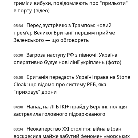
гриміли вибухи, повідомляють про "прильоти"
в порту. (відео)
Перед зустріччю з Трампом: новий
05:34
прем'єр Великої Британії першим прийме
Зеленського — що обговорять
Загроза наступу РФ з півночі: Україна
05:00
оперативно будує нові лінії укріплень (фото)
Британія передасть Україні права на Stone
05:00
Cloak: що відомо про систему РЕБ, яка
"приховує" дрони
Напад на ЛГБТКІ+ прайд у Берліні: поліція
04:00
застрелила головного підозрюваного
Неокаперство XXI століття: війна в Ірані
03:34
воскресила майже забутий феномен «морських