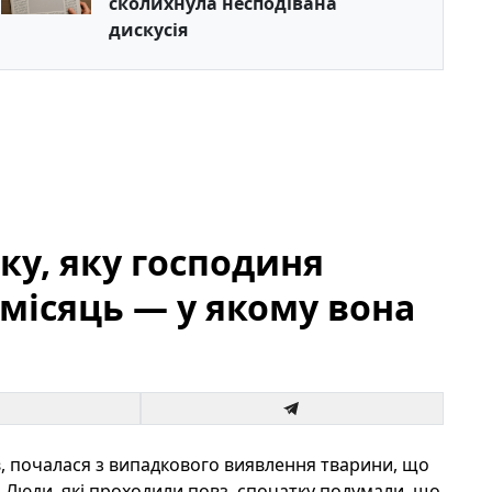
сколихнула несподівана
дискусія
ку, яку господиня
місяць — у якому вона
в, почалася з випадкового виявлення тварини, що
. Люди, які проходили повз, спочатку подумали, що