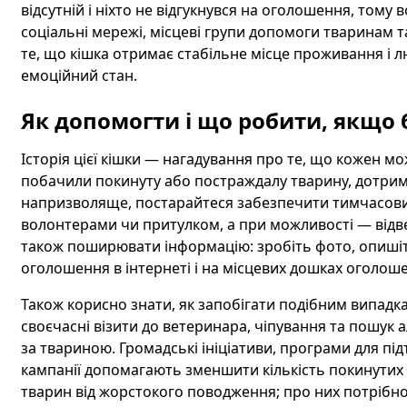
відсутній і ніхто не відгукнувся на оголошення, том
соціальні мережі, місцеві групи допомоги тваринам т
те, що кішка отримає стабільне місце проживання і л
емоційний стан.
Як допомогти і що робити, якщо
Історія цієї кішки — нагадування про те, що кожен м
побачили покинуту або постраждалу тварину, дотриму
напризволяще, постарайтеся забезпечити тимчасовий 
волонтерами чи притулком, а при можливості — відвез
також поширювати інформацію: зробіть фото, опишіть
оголошення в інтернеті і на місцевих дошках оголош
Також корисно знати, як запобігати подібним випадка
своєчасні візити до ветеринара, чіпування та пошук 
за твариною. Громадські ініціативи, програми для пі
кампанії допомагають зменшити кількість покинутих
тварин від жорстокого поводження; про них потрібно