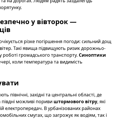
та на дорогах. Людям радять заздалегідь
порятунку.
езпечно у вівторок —
ців
 очікується різке погіршення погоди: сильний дощ
вітер. Такі явища підвищують ризик дорожньо-
у роботі громадського транспорту.
Синоптики
чері, коли температура та видимість
увати
 північні, західні та центральні області, де
а півдні можливі пориви
штормового вітру
, які
ій електропередач. В урбанізованих районах
омобільних смугах, що загрожує як водіям, так і