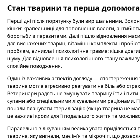
Стан тварини та перша допомога
Перші дні після порятунку були вирішальними. Волон
кішки: крапельниці для поповнення вологи, антибіот
боротьби з паразитами. Далі пішло відновлення мас
для виснажених тварин, вітамінні комплекси і пробіо
проблем, виникла і психологічна травма: кішка довгий
шуму. Для відновлення психологічного стану важливу р
спокійне поводження.
Один із важливих аспектів догляду — спостереження з
тварина могла агресивно реагувати на біль або страх
Ветеринари радять не змушувати тварину їсти і пити 
супами або спеціальними лікувальними раціонами. Пі
почали планувати стерилізацію (якщо тварина не має
це важливі кроки для її подальшого життя та можлив
Паралельно з лікуванням велика увага приділяється 
тварина, яку вигнали, має ім’я та мікрочіп, що дозво