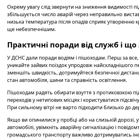
Окрему увагу слід звернути на зниження видимості пі
збільшується число аварій через неправильно вистав
низька температура після опадів сприяє утворенню к
ще небезпечнішим.
Практичні поради від служб і що
У ДСНС дали поради водіям і пішоходам. Перш за все,
уникайте зайвих поїздок упродовж найскладнішого пе
зменшіть швидкість, дотримуйтеся безпечної дистанці
стан автомобіля, шини та справність освітлення.
Пішоходам радять обирати взуття з протиковзкою підо
переходів у нетипових місцях і користуватися підсві
При сильному вітрі не варто підходити близько до де
Якщо ви опинилися у пробці або на слизькій дорозі, 
автомобілі, увімкніть аварійну сигналізацію і повідо
громадського транспорту важливо дотримуватись інст