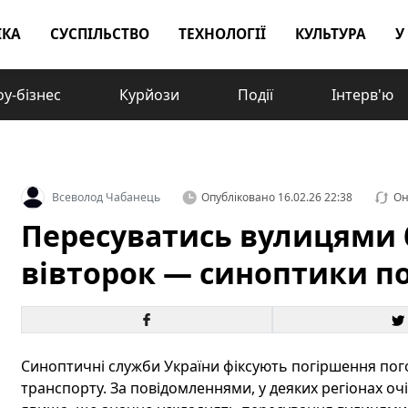
ІКА
СУСПІЛЬСТВО
ТЕХНОЛОГІЇ
КУЛЬТУРА
У
у-бізнес
Курйози
Події
Інтерв'ю
Всеволод Чабанець
Опубліковано
16.02.26 22:38
Он
Пересуватись вулицями 
вівторок — синоптики п
Синоптичні служби України фіксують погіршення пого
транспорту. За повідомленнями, у деяких регіонах очі