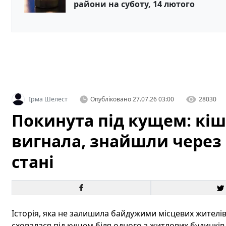
райони на суботу, 14 лютого
Ірма Шелест
Опубліковано
27.07.26 03:00
28030
Покинута під кущем: кіш
вигнала, знайшли через 
стані
Історія, яка не залишила байдужими місцевих жителі
сховалася під кущем біля одного з житлових будинків