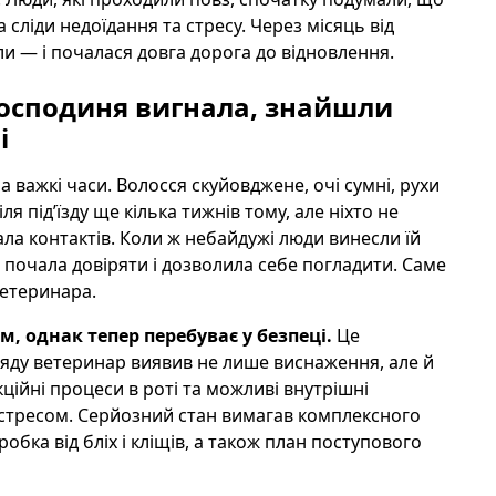
 сліди недоїдання та стресу. Через місяць від
ли — і почалася довга дорога до відновлення.
господиня вигнала, знайшли
і
 важкі часи. Волосся скуйовджене, очі сумні, рухи
я під’їзду ще кілька тижнів тому, але ніхто не
ла контактів. Коли ж небайдужі люди винесли їй
о почала довіряти і дозволила себе погладити. Саме
ветеринара.
м, однак тепер перебуває у безпеці.
Це
ляду ветеринар виявив не лише виснаження, але й
ійні процеси в роті та можливі внутрішні
стресом. Серйозний стан вимагав комплексного
робка від бліх і кліщів, а також план поступового