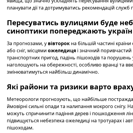
явища, що значно ускладнять пересування вулицями 
планувати дії та дотримуватись рекомендацій служб 
Пересуватись вулицями буде неб
синоптики попереджають україн
За прогнозами, у
вівторок
на більшій частині країни
або сніг, місцями
ожеледиця
і значний поривчастий 
транспортних пригод, падінь пішоходів та порушень 
наголошують на обережності, особливо вранці та вве
змінюватимуться найбільш динамічно.
Які райони та ризики варто врах
Метеорологи прогнозують, що найбільше постраждають
ймовірні сильні опади та налипання мокрого снігу. Н
можуть спричинити падіння дерев і пошкодження лін
підвищується небезпека ожеледиці на тротуарах і авт
пішоходам.