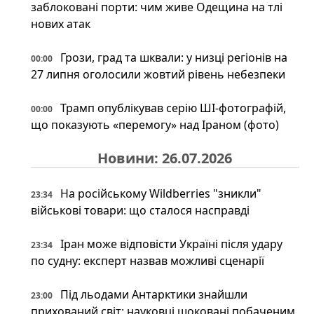
заблоковані порти: чим живе Одещина на тлі
нових атак
Грози, град та шквали: у низці регіонів на
00:00
27 липня оголосили жовтий рівень небезпеки
Трамп опублікував серію ШІ-фотографій,
00:00
що показують «перемогу» над Іраном (фото)
Новини: 26.07.2026
На російському Wildberries "зникли"
23:34
військові товари: що сталося насправді
Іран може відповісти Україні після удару
23:34
по судну: експерт назвав можливі сценарії
Під льодами Антарктики знайшли
23:00
прихований світ: науковці шоковані побаченим