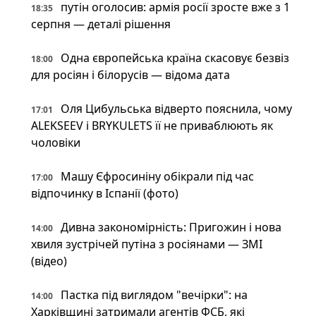
путін оголосив: армія росії зросте вже з 1
18:35
серпня — деталі рішення
Одна європейська країна скасовує безвіз
18:00
для росіян і білорусів — відома дата
Оля Цибульська відверто пояснила, чому
17:01
ALEKSEEV і BRYKULETS її не приваблюють як
чоловіки
Машу Єфросиніну обікрали під час
17:00
відпочинку в Іспанії (фото)
Дивна закономірність: Пригожин і нова
14:00
хвиля зустрічей путіна з росіянами — ЗМІ
(відео)
Пастка під виглядом "вечірки": на
14:00
Харківщині затримали агентів ФСБ, які