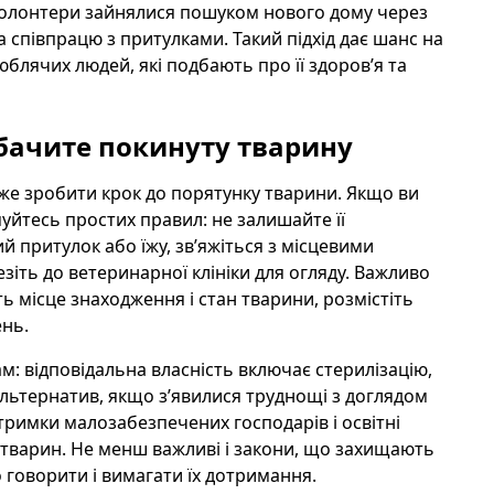
у волонтери зайнялися пошуком нового дому через
а співпрацю з притулками. Такий підхід дає шанс на
юблячих людей, які подбають про її здоров’я та
 бачите покинуту тварину
оже зробити крок до порятунку тварини. Якщо ви
йтесь простих правил: не залишайте її
притулок або їжу, зв’яжіться з місцевими
іть до ветеринарної клініки для огляду. Важливо
 місце знаходження і стан тварини, розмістіть
ень.
м: відповідальна власність включає стерилізацію,
альтернатив, якщо з’явилися труднощі з доглядом
дтримки малозабезпечених господарів і освітні
 тварин. Не менш важливі і закони, що захищають
 говорити і вимагати їх дотримання.