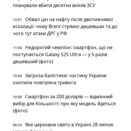
планували вбити десятки воїнів ЗСУ
Обвал цін на нафту після двотижневої
12:01
ескалації: чому Brent стрімко дешевшає та до
чого тут атаки ДРГ у РФ
Недорогий чемпіон: смартфон, що не
11:00
поступається Galaxy S25 Ultra — у 5 разів
дешевший (фото)
Загроза балістики: частину України
10:00
охопила повітряна тривога
Смартфон за 200 доларів — відмінний
10:00
вибір для більшості: про яку модель йдеться
(фото)
Яке церковне свято в Україні 28 липня:
08:34