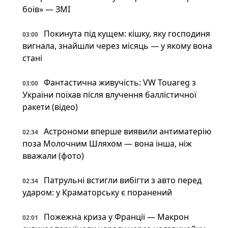
боїв» — ЗМІ
Покинута під кущем: кішку, яку господиня
03:00
вигнала, знайшли через місяць — у якому вона
стані
Фантастична живучість: VW Touareg з
03:00
України поїхав після влучення баллістичної
ракети (відео)
Астрономи вперше виявили антиматерію
02:34
поза Молочним Шляхом — вона інша, ніж
вважали (фото)
Патрульні встигли вибігти з авто перед
02:34
ударом: у Краматорську є поранений
Пожежна криза у Франції — Макрон
02:01