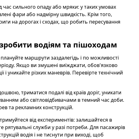
д час сильного опаду або мряки: у таких умовах
лені фари або надмірну швидкість. Крім того,
риги на дорогах і сходах, що робить пересування
 зробити водіям та пішоходам
 плануйте маршрути заздалегідь і по можливості
ріоду. Якщо ви змушені виїжджати, обов'язково
ї і уникайте різких маневрів. Перевірте технічний
швою, триматися подалі від країв доріг, уникати
чуванням або світловідбивачами в темний час доби.
рев та рекламних конструкцій.
утримуйтеся від експериментів: залишайтеся в
мте рятувальні служби у разі потреби. Для пасажирів
рукцій водія і не тиснути при виході, щоб