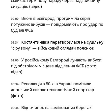
скликає термінову нараду через надзвичайну
ситуацію (відео)
Вночі в Бєлгороді прогриміла серія
02:00
потужних вибухів — повідомляють про удар по
будівлі ФСБ
Костянтинівка перетворилася на суцільну
01:34
"сіру зону" — військовий оглядач пояснює
У російському Бєлгороді лунають вибухи:
01:00
під обстрілом місцеве відділення ФСБ (фото,
відео)
Революція з 80-х: в Україні помітили
00:34
японський високотехнологічний спорткар
(фото)
Відпочинок на замінованих берегах і
00:34