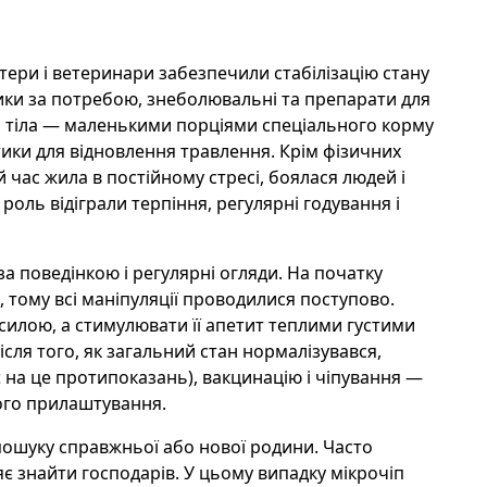
тери і ветеринари забезпечили стабілізацію стану
ики за потребою, знеболювальні та препарати для
и тіла — маленькими порціями спеціального корму
тики для відновлення травлення. Крім фізичних
 час жила в постійному стресі, боялася людей і
оль відіграли терпіння, регулярні годування і
а поведінкою і регулярні огляди. На початку
, тому всі маніпуляції проводилися поступово.
силою, а стимулювати її апетит теплими густими
сля того, як загальний стан нормалізувався,
 на це протипоказань), вакцинацію і чіпування —
ого прилаштування.
пошуку справжньої або нової родини. Часто
ляє знайти господарів. У цьому випадку мікрочіп