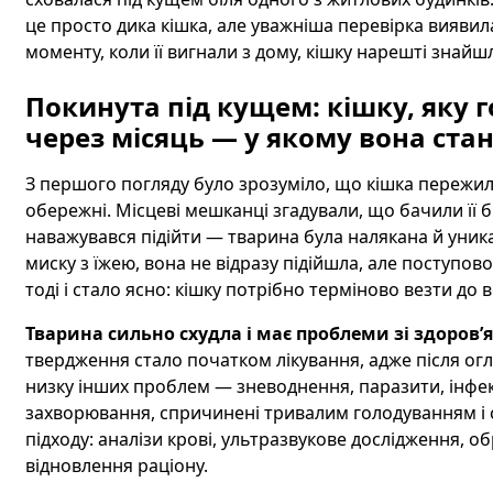
це просто дика кішка, але уважніша перевірка виявила
моменту, коли її вигнали з дому, кішку нарешті знайш
Покинута під кущем: кішку, яку 
через місяць — у якому вона стан
З першого погляду було зрозуміло, що кішка пережила
обережні. Місцеві мешканці згадували, що бачили її біл
наважувався підійти — тварина була налякана й уника
миску з їжею, вона не відразу підійшла, але поступов
тоді і стало ясно: кішку потрібно терміново везти до 
Тварина сильно схудла і має проблеми зі здоров’я
твердження стало початком лікування, адже після ог
низку інших проблем — зневоднення, паразити, інфекц
захворювання, спричинені тривалим голодуванням і 
підходу: аналізи крові, ультразвукове дослідження, об
відновлення раціону.