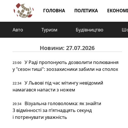
ГОЛОВНА
ПОЛІТИКА
ЕКОНОМ
Авто
Туризм
Будівництво
Шо
Новини: 27.07.2026
У Раді пропонують дозволити полювання
23:00
у "сезон тиші": зоозахисники забили на сполох
У Львові під час мітингу невідомий
22:34
намагався напасти з ножем
Візуальна головоломка: як знайти
20:34
3 відмінності за п’ятнадцять секунд
і потренувати уважність