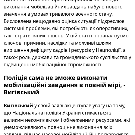
виконання мобілізаційних завдань набуло нового
значення в умовах тривалого воєнного стану.
Висловлена нещодавно оцінка ситуації підкреслює
системні проблеми, які потребують як оперативних,
так і стратегічних рішень. У цій статті проаналізуємо
ключові причини, наслідки та можливі шляхи
вирішення дефіциту кадрів і ресурсів у Нацполіції, а
також роль держави та громадянського суспільства у
підвищенні мобілізаційної спроможності.
Поліція сама не зможе виконати
мобілізаційні завдання в повній мірі, -
Вигівський
Вигівський
у своїй заяві акцентував увагу на тому,
що Національна поліція України стикається з
великим некомплектом і обмеженими ресурсами, які
унеможливлюють повноцінне виконання всіх
завдань під час масової мобілізації. Він поскаржився