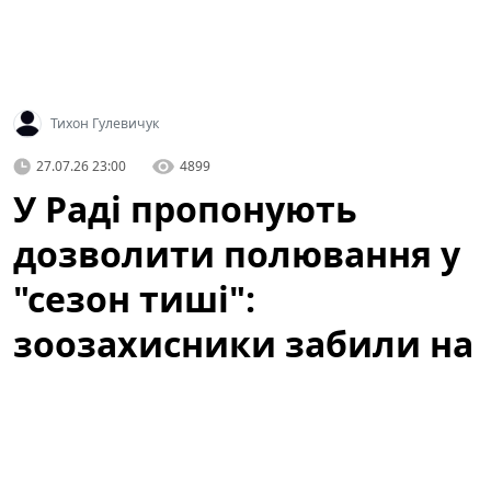
Тихон Гулевичук
27.07.26 23:00
4899
У Раді пропонують
дозволити полювання у
"сезон тиші":
зоозахисники забили на
сполох