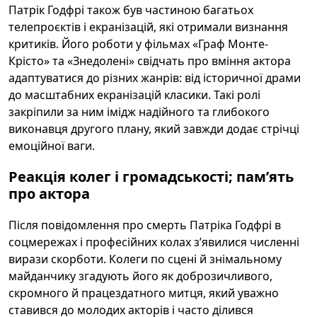
Патрік Годфрі також був частиною багатьох
телепроєктів і екранізацій, які отримали визнання
критиків. Його роботи у фільмах «Граф Монте-
Крісто» та «Знедолені» свідчать про вміння актора
адаптуватися до різних жанрів: від історичної драми
до масштабних екранізацій класики. Такі ролі
закріпили за ним імідж надійного та глибокого
виконавця другого плану, який завжди додає стрічці
емоційної ваги.
Реакція колег і громадськості; пам’ять
про актора
Після повідомлення про смерть Патріка Годфрі в
соцмережах і професійних колах з’явилися численні
вирази скорботи. Колеги по сцені й знімальному
майданчику згадують його як доброзичливого,
скромного й працездатного митця, який уважно
ставився до молодих акторів і часто ділився