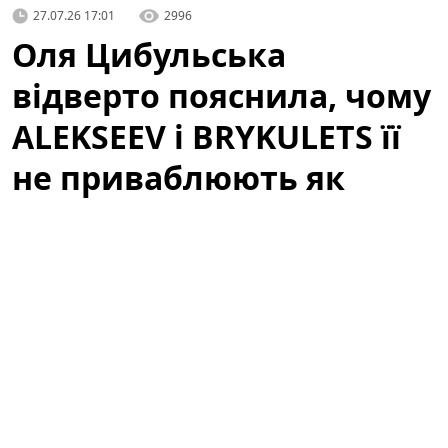
27.07.26 17:01
2996
Оля Цибульська
відверто пояснила, чому
ALEKSEEV і BRYKULETS її
не приваблюють як
чоловіки
Артистка здивувала заявою про відомих співаків. У
неочікуваному інтерв'ю відома телеведуча і співачка
зізналася, чому двоє популярних виконавців —
ALEKSEEV
та
BRYKULETS
— не викликають у неї
романтичного інтересу. Слова Олі миттєво стали
приводом для обговорень у мережі: шанувальники і