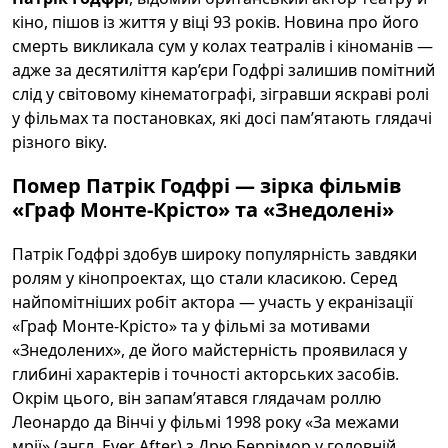
кіно, пішов із життя у віці 93 років. Новина про його
смерть викликала сум у колах театралів і кіноманів —
адже за десятиліття кар’єри Годфрі залишив помітний
слід у світовому кінематографі, зігравши яскраві ролі
у фільмах та постановках, які досі пам’ятають глядачі
різного віку.
Помер Патрік Годфрі — зірка фільмів
«Граф Монте-Крісто» та «Знедолені»
Патрік Годфрі здобув широку популярність завдяки
ролям у кінопроектах, що стали класикою. Серед
найпомітніших робіт актора — участь у екранізації
«Граф Монте-Крісто» та у фільмі за мотивами
«Знедолених», де його майстерність проявилася у
глибині характерів і точності акторських засобів.
Окрім цього, він запам’ятався глядачам роллю
Леонардо да Вінчі у фільмі 1998 року «За межами
мрії» (англ. Ever After) з Дрю Беррімор у головній