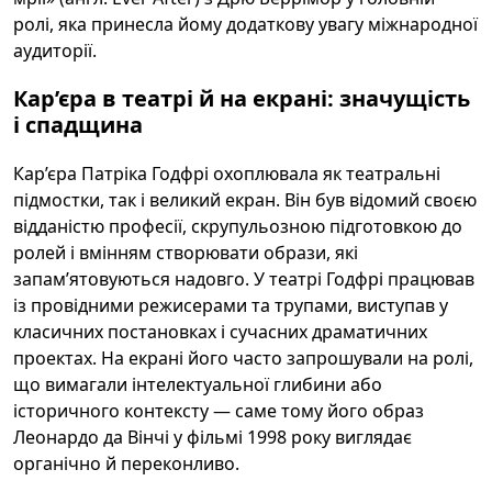
ролі, яка принесла йому додаткову увагу міжнародної
аудиторії.
Кар’єра в театрі й на екрані: значущість
і спадщина
Кар’єра Патріка Годфрі охоплювала як театральні
підмостки, так і великий екран. Він був відомий своєю
відданістю професії, скрупульозною підготовкою до
ролей і вмінням створювати образи, які
запам’ятовуються надовго. У театрі Годфрі працював
із провідними режисерами та трупами, виступав у
класичних постановках і сучасних драматичних
проектах. На екрані його часто запрошували на ролі,
що вимагали інтелектуальної глибини або
історичного контексту — саме тому його образ
Леонардо да Вінчі у фільмі 1998 року виглядає
органічно й переконливо.