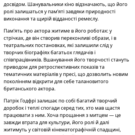
досвідом. Шанувальники кіно відзначають, що його
ролі залишаться у пам’яті завдяки природності
виконання та щирій відданості ремеслу.
Пам’ять про актора житиме в його роботах: у
стрічках, де він створив переконливі образи, і в
театральних постановках, які залишили слід у
творчих біографіях багатьох глядачів і
співпрацівників. Вшанування його творчості стануть
приводом для ретроспективних показів та
тематичних матеріалів у пресі, що дозволить новим
поколінням відкрити для себе талановитого
британського актора.
Патрік Годфрі залишає по собі багатий творчий
доробок і теплі спогади серед тих, хто мав щастя
працювати з ним. Хоча прощання з митцем — це
завжди втрата для культури, його ролі й далі
житимуть у світовій кінематографічній спадщині,