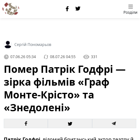
Розділи
Сергій Пономарьов
07.06.26 05:34
08.07.26 04:55
331
Помер Патрік Годфрі —
зірка фільмів «Граф
Монте-Крісто» та
«Знедолені»
Патрік Годфрі
, відомий британський актор театру й