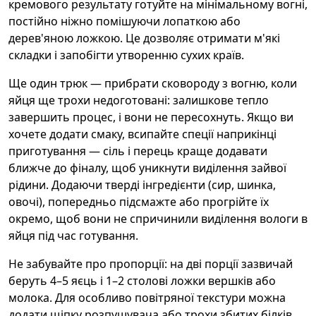
кремового результату готуйте на мінімальному вогні,
постійно ніжно помішуючи лопаткою або
дерев'яною ложкою. Це дозволяє отримати м'які
складки і запобігти утворенню сухих країв.
Ще один трюк — прибрати сковороду з вогню, коли
яйця ще трохи недоготовані: залишкове тепло
завершить процес, і вони не пересохнуть. Якщо ви
хочете додати смаку, всипайте спеції наприкінці
приготування — сіль і перець краще додавати
ближче до фіналу, щоб уникнути виділення зайвої
рідини. Додаючи тверді інгредієнти (сир, шинка,
овочі), попередньо підсмажте або прогрійте їх
окремо, щоб вони не спричинили виділення вологи в
яйця під час готування.
Не забувайте про пропорції: на дві порції зазвичай
беруть 4–5 яєць і 1–2 столові ложки вершків або
молока. Для особливо повітряної текстури можна
додати щіпку розпушувача або трохи збитих білків,