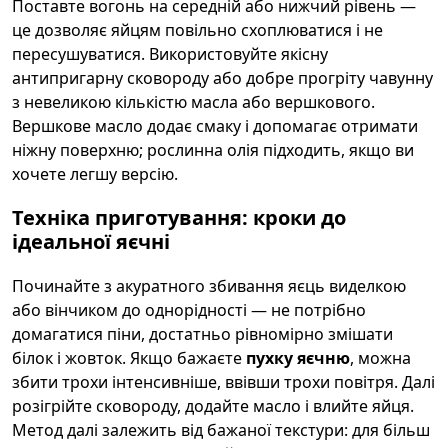
Поставте вогонь на середній або нижчий рівень —
це дозволяє яйцям повільно схоплюватися і не
пересушуватися. Використовуйте якісну
антипригарну сковороду або добре прогріту чавунну
з невеликою кількістю масла або вершкового.
Вершкове масло додає смаку і допомагає отримати
ніжну поверхню; рослинна олія підходить, якщо ви
хочете легшу версію.
Техніка приготування: кроки до
ідеальної яєчні
Починайте з акуратного збивання яєць виделкою
або вінчиком до однорідності — не потрібно
домагатися піни, достатньо рівномірно змішати
білок і жовток. Якщо бажаєте
пухку яєчню
, можна
збити трохи інтенсивніше, ввівши трохи повітря. Далі
розігрійте сковороду, додайте масло і влийте яйця.
Метод далі залежить від бажаної текстури: для більш