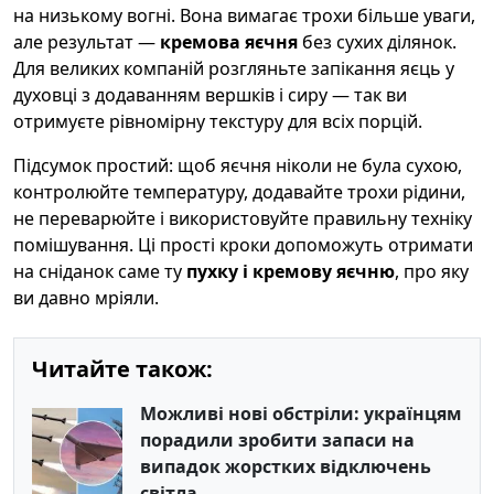
на низькому вогні. Вона вимагає трохи більше уваги,
але результат —
кремова яєчня
без сухих ділянок.
Для великих компаній розгляньте запікання яєць у
духовці з додаванням вершків і сиру — так ви
отримуєте рівномірну текстуру для всіх порцій.
Підсумок простий: щоб яєчня ніколи не була сухою,
контролюйте температуру, додавайте трохи рідини,
не переварюйте і використовуйте правильну техніку
помішування. Ці прості кроки допоможуть отримати
на сніданок саме ту
пухку і кремову яєчню
, про яку
ви давно мріяли.
Читайте також:
Можливі нові обстріли: українцям
порадили зробити запаси на
випадок жорстких відключень
світла