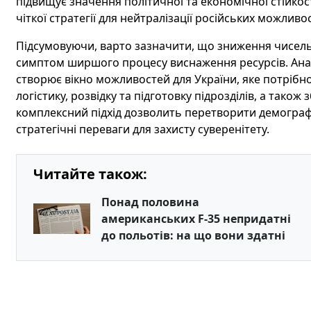
підвищує значення політичної та економічної стійкост
чіткої стратегії для нейтралізації російських можливо
Підсумовуючи, варто зазначити, що зниження чисельн
симптом ширшого процесу виснаження ресурсів. Ана
створює вікно можливостей для України, яке потрібн
логістику, розвідку та підготовку підрозділів, а також
комплексний підхід дозволить перетворити демограф
стратегічні переваги для захисту суверенітету.
Читайте також:
Понад половина
американських F-35 непридатні
до польотів: на що вони здатні