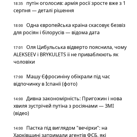
путін оголосив: армія росії зросте вже з 1
18:35
серпня — деталі рішення
Одна європейська країна скасовує безвіз
18:00
для росіян і білорусів — відома дата
Оля Цибульська відверто пояснила, чому
17:01
ALEKSEEV і BRYKULETS її не приваблюють як
чоловіки
Машу Єфросиніну обікрали під час
17:00
відпочинку в Іспанії (фото)
Дивна закономірність: Пригожин і нова
14:00
хвиля зустрічей путіна з росіянами — ЗМІ
(відео)
Пастка під виглядом "вечірки": на
14:00
Харківщині затримали агентів ФСБ, які