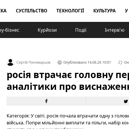
ІКА
СУСПІЛЬСТВО
ТЕХНОЛОГІЇ
КУЛЬТУРА
У
у-бізнес
Курйози
Події
Інтерв'ю
Сергій Пономарьов
Опубліковано
14.06.26 10:01
Он
росія втрачає головну пер
аналітики про виснажен
Категорія: У світі. росія почала втрачати одну з голо
війська. Попри мільйонні виплати та пільги, набір ко