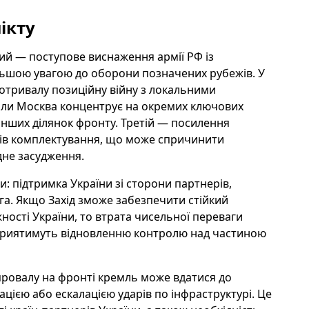
ікту
ий — поступове виснаження армії РФ із
льшою увагою до оборони позначених рубежів. У
отривалу позиційну війну з локальними
коли Москва концентрує на окремих ключових
інших ділянок фронту. Третій — посилення
одів комплектування, що може спричинити
дне засудження.
 підтримка України зі сторони партнерів,
га. Якщо Захід зможе забезпечити стійкий
ості України, то втрата чисельної переваги
сприятимуть відновленню контролю над частиною
го провалу на фронті кремль може вдатися до
цією або ескалацією ударів по інфраструктурі. Це