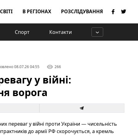
 СВІТІ
В РЕГІОНАХ
РОЗСЛІДУВАННЯ
Спорт
Контакти
овлено
08.07.26 04:55
266
евагу у війні:
ня ворога
вних переваг у війні проти України — чисельність
нтрактників до армії РФ скорочується, а кремль