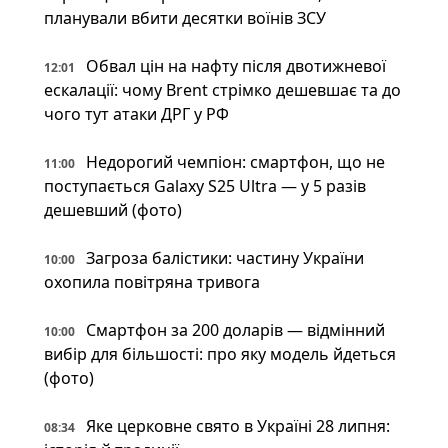
планували вбити десятки воїнів ЗСУ
Обвал цін на нафту після двотижневої
12:01
ескалації: чому Brent стрімко дешевшає та до
чого тут атаки ДРГ у РФ
Недорогий чемпіон: смартфон, що не
11:00
поступається Galaxy S25 Ultra — у 5 разів
дешевший (фото)
Загроза балістики: частину України
10:00
охопила повітряна тривога
Смартфон за 200 доларів — відмінний
10:00
вибір для більшості: про яку модель йдеться
(фото)
Яке церковне свято в Україні 28 липня:
08:34