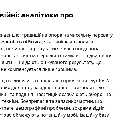
війні: аналітики про
енденцію: традиційна опора на чисельну перевагу
ельність війська
, яка раніше дозволяла
ежі, починає скорочуватися через поєднання
 Навіть значні матеріальні стимули — підвищення
пільги — не дають очікуваного результату. Це
е не компенсується лише грошима.
ації вплинули на соціальне сприйняття служби. У
ових діях, що ускладнює набір і призводить до
анкції та падіння інвестицій ослаблюють оборонно-
ехніки, боєприпасів та запасних частин, що
третє, демографічні проблеми, зокрема відтік
упово обмежують потенційну мобілізаційну базу