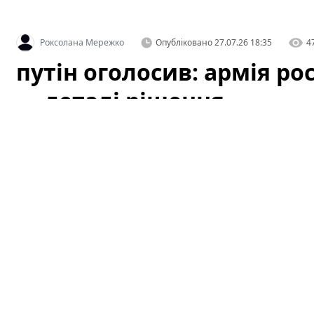
Роксолана Мережко
Опубліковано
27.07.26 18:35
4
путін оголосив: армія рос
— деталі рішення
Офіційне оголошення кремля про збільшення чисельн
припущень як усередині росії, так і за її межами. За 
чинності з 1 серпня, і вже згадується низка організац
цього плану.
Це вже третє рішення про розширення 
розібратися в деталях: кого саме стосуватиметься збіл
можливі наслідки для регіону й для світової безпеки.
путін оголосив: армія росії зросте
рішення