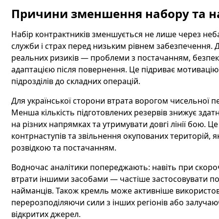
Причини зменшення набору та н
Набір контрактників зменшується не лише через неба
служби і страх перед низьким рівнем забезпечення. 
реальних ризиків — проблеми з постачанням, безпе
адаптацією після повернення. Це підриває мотивацію
підрозділів до складних операцій.
Для української сторони втрата ворогом чисельної пе
Менша кількість підготовлених резервів знижує здат
на різних напрямках та утримувати довгі лінії бою. 
контрнаступів та звільнення окупованих територій, 
розвідкою та постачанням.
Водночас аналітики попереджають: навіть при скоро
втрати іншими засобами — частіше застосовувати пов
найманців. Також кремль може активніше використову
перерозподіляючи сили з інших регіонів або залучаю
відкритих джерел.