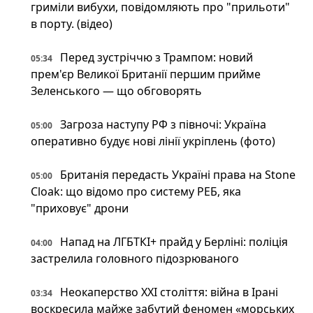
гриміли вибухи, повідомляють про "прильоти"
в порту. (відео)
Перед зустріччю з Трампом: новий
05:34
прем'єр Великої Британії першим прийме
Зеленського — що обговорять
Загроза наступу РФ з півночі: Україна
05:00
оперативно будує нові лінії укріплень (фото)
Британія передасть Україні права на Stone
05:00
Cloak: що відомо про систему РЕБ, яка
"приховує" дрони
Напад на ЛГБТКІ+ прайд у Берліні: поліція
04:00
застрелила головного підозрюваного
Неокаперство XXI століття: війна в Ірані
03:34
воскресила майже забутий феномен «морських