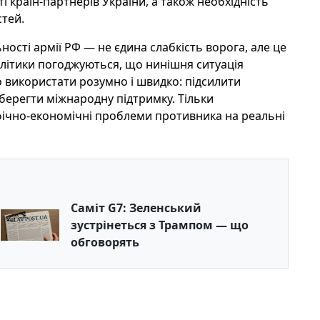
і країн-партнерів України, а також необхідність
стей.
ості армії РФ — не єдина слабкість ворога, але це
літики погоджуються, що нинішня ситуація
о використати розумно і швидко: підсилити
 зберегти міжнародну підтримку. Тільки
ічно-економічні проблеми противника на реальні
Саміт G7: Зеленський
зустрінеться з Трампом — що
обговорять