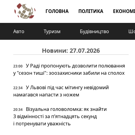
ГОЛОВНА
ПОЛІТИКА
ЕКОНОМ
Авто
Туризм
Будівництво
Шо
Новини: 27.07.2026
У Раді пропонують дозволити полювання
23:00
у "сезон тиші": зоозахисники забили на сполох
У Львові під час мітингу невідомий
22:34
намагався напасти з ножем
Візуальна головоломка: як знайти
20:34
3 відмінності за п’ятнадцять секунд
і потренувати уважність