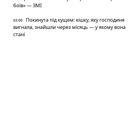
боїв» — ЗМІ
Покинута під кущем: кішку, яку господиня
03:00
вигнала, знайшли через місяць — у якому вона
стані
Фантастична живучість: VW Touareg з
03:00
України поїхав після влучення баллістичної
ракети (відео)
Астрономи вперше виявили антиматерію
02:34
поза Молочним Шляхом — вона інша, ніж
вважали (фото)
Патрульні встигли вибігти з авто перед
02:34
ударом: у Краматорську є поранений
Пожежна криза у Франції — Макрон
02:01