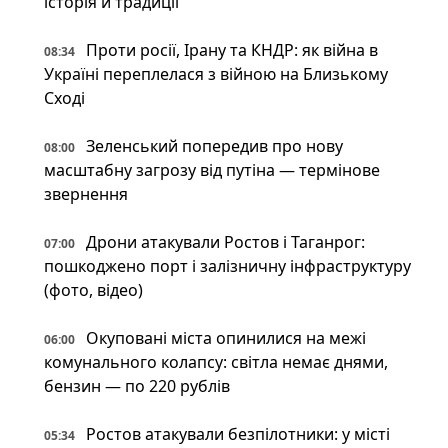
історія й традиції
Проти росії, Ірану та КНДР: як війна в
08:34
Україні переплелася з війною на Близькому
Сході
Зеленський попередив про нову
08:00
масштабну загрозу від путіна — термінове
звернення
Дрони атакували Ростов і Таганрог:
07:00
пошкоджено порт і залізничну інфраструктуру
(фото, відео)
Окуповані міста опинилися на межі
06:00
комунального колапсу: світла немає днями,
бензин — по 220 рублів
Ростов атакували безпілотники: у місті
05:34