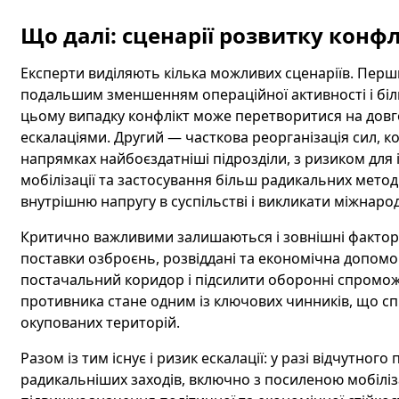
Що далі: сценарії розвитку конфл
Експерти виділяють кілька можливих сценаріїв. Перш
подальшим зменшенням операційної активності і бі
цьому випадку конфлікт може перетворитися на довг
ескалаціями. Другий — часткова реорганізація сил, 
напрямках найбоєздатніші підрозділи, з ризиком для 
мобілізації та застосування більш радикальних мет
внутрішню напругу в суспільстві і викликати міжнаро
Критично важливими залишаються і зовнішні фактори:
поставки озброєнь, розвіддані та економічна допомо
постачальний коридор і підсилити оборонні спроможн
противника стане одним із ключових чинників, що 
окупованих територій.
Разом із тим існує і ризик ескалації: у разі відчутно
радикальніших заходів, включно з посиленою мобіліза