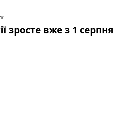
761
ії зросте вже з 1 серпня
ості збройних сил викликало хвилю запитань і
словами президента, відповідні кроки набудуть
ійних, кадрових та фінансових рішень для реалізації
армії росії від початку року.
Зараз важливо
ьшення, які правові механізми задіяні та які
 вже з 1 серпня — деталі