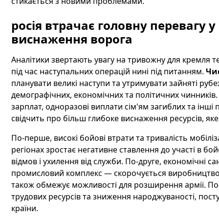
стикається з новими проблемами.
росія втрачає головну перевагу у 
виснаження ворога
Аналітики звертають увагу на тривожну для кремля т
під час наступальних операцій нині під питанням.
Чис
планувати великі наступи та утримувати зайняті руб
демографічних, економічних та політичних чинників.
зарплат, одноразові виплати сім'ям загиблих та інші 
свідчить про більш глибоке виснаження ресурсів, як
По-перше, високі бойові втрати та тривалість мобіліз
регіонах зростає негативне ставлення до участі в бой
відмов і ухилення від служби. По-друге, економічні с
промисловий комплекс — скорочується виробництво т
також обмежує можливості для розширення армії. По-
трудових ресурсів та зниження народжуваності, пост
країни.