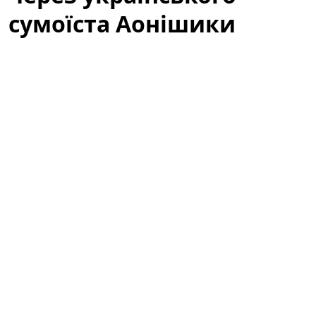
сумоїста Аонішики
У соціальних мережах активно обговорюють
українського сумоїста Данііла Явгусишина, більш
відомого як
Аонішики Арата
. Зокрема, користувачі
мережі обурені тим, що він не висловлює свою
публічну позицію щодо війни, і дискусія навколо
спортсмена перетворилася на широку хвилю
коментарів, припущень та критики.
«Не говорить про війну»: що стало
приводом для обурення
Після кількох помітних виступів на міжнародних
турнірах увагу до
Аонішики Арата
зросла. Частина
українських вболівальників очікувала, що відомий