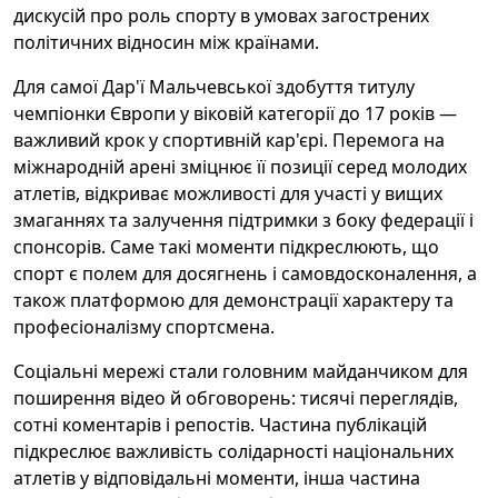
дискусій про роль спорту в умовах загострених
політичних відносин між країнами.
Для самої Дар'ї Мальчевської здобуття титулу
чемпіонки Європи у віковій категорії до 17 років —
важливий крок у спортивній кар'єрі. Перемога на
міжнародній арені зміцнює її позиції серед молодих
атлетів, відкриває можливості для участі у вищих
змаганнях та залучення підтримки з боку федерації і
спонсорів. Саме такі моменти підкреслюють, що
спорт є полем для досягнень і самовдосконалення, а
також платформою для демонстрації характеру та
професіоналізму спортсмена.
Соціальні мережі стали головним майданчиком для
поширення відео й обговорень: тисячі переглядів,
сотні коментарів і репостів. Частина публікацій
підкреслює важливість солідарності національних
атлетів у відповідальні моменти, інша частина