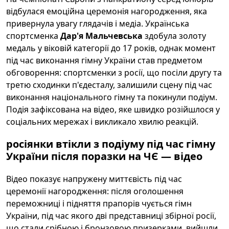
відбулася емоційна церемонія нагородження, яка
привернула увагу глядачів і медіа. Українська
спортсменка
Дар'я Мальчевська
здобула золоту
медаль у віковій категорії до 17 років, однак момент
під час виконання гімну України став предметом
обговорення: спортсменки з росії, що посіли другу та
третю сходинки п'єдесталу, залишили сцену під час
виконання національного гімну та покинули подіум.
Подія зафіксована на відео, яке швидко розійшлося у
соціальних мережах і викликало хвилю реакцій.
росіянки втікли з подіуму під час гімну
України після поразки на ЧЄ — відео
Відео показує напружену миттєвість під час
церемонії нагородження: після оголошення
переможниці і підняття прапорів чується гімн
України, під час якого дві представниці збірної росії,
що стали срібною і бронзовою призерками, вийшли