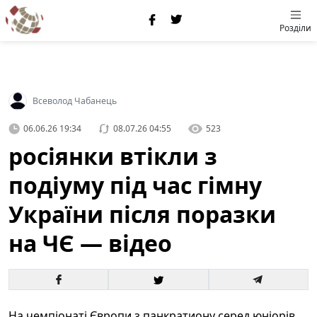
Розділи
Всеволод Чабанець
06.06.26 19:34
08.07.26 04:55
523
росіянки втікли з
подіуму під час гімну
України після поразки
на ЧЄ — відео
На чемпіонаті Європи з панкратиону серед юніорів