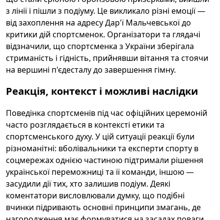
з лінії і пішли з подіуму. Це викликало різні емоції —
від захоплення на адресу Дар'ї Мальчевської до
критики дій спортсменок. Організатори та глядачі
відзначили, що спортсменка з України зберігала
стриманість і гідність, прийнявши вітання та стоячи
на вершині п'єдесталу до завершення гімну.
Реакція, контекст і можливі наслідки
Поведінка спортсменів під час офіційних церемоній
часто розглядається в контексті етики та
спортсменського духу. У цій ситуації реакції були
різноманітні: вболівальники та експерти спорту в
соцмережах однією частиною підтримали рішення
української переможниці та її команди, іншою —
засудили дії тих, хто залишив подіум. Деякі
коментатори висловлювали думку, що подібні
вчинки підривають основні принципи змагань, де
нагородження має формуватися на засадах поваги