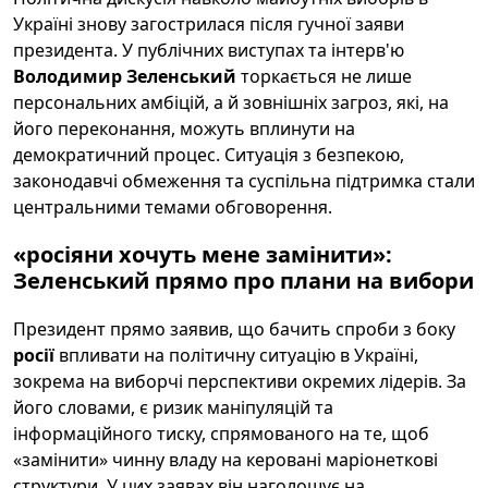
Україні знову загострилася після гучної заяви
президента. У публічних виступах та інтерв'ю
Володимир Зеленський
торкається не лише
персональних амбіцій, а й зовнішніх загроз, які, на
його переконання, можуть вплинути на
демократичний процес. Ситуація з безпекою,
законодавчі обмеження та суспільна підтримка стали
центральними темами обговорення.
«росіяни хочуть мене замінити»:
Зеленський прямо про плани на вибори
Президент прямо заявив, що бачить спроби з боку
росії
впливати на політичну ситуацію в Україні,
зокрема на виборчі перспективи окремих лідерів. За
його словами, є ризик маніпуляцій та
інформаційного тиску, спрямованого на те, щоб
«замінити» чинну владу на керовані маріонеткові
структури. У цих заявах він наголошує на