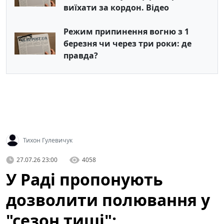
виїхати за кордон. Відео
Режим припинення вогню з 1
березня чи через три роки: де
правда?
Тихон Гулевичук
27.07.26 23:00
4058
У Раді пропонують
дозволити полювання у
"сезон тиші":