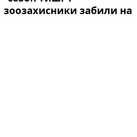
зоозахисники забили на
сполох
У Раді зареєстрували законопроєкт про
полювання як «відпочинок». UAnimals закликає
нардепів відхилити документ.
Це формулювання
викликало миттєву реакцію зоозахисників,
екологічних організацій і частини громадськості,
оскільки воно змінює підходи до охорони дикої
фауни в періоди, коли тварини найбільш вразливі.
Ініціатива, яка має на меті визнати полювання
розважальною активністю й зняти частину
адміністративних обмежень, вже стала предметом
гарячих дискусій у суспільстві та професійних колах.