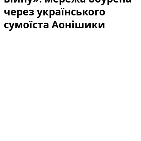
через українського
сумоїста Аонішики
У соціальних мережах активно обговорюють
українського сумоїста Данііла Явгусишина, більш
відомого як
Аонішики Арата
. Зокрема, користувачі
мережі обурені тим, що він не висловлює свою
публічну позицію щодо війни, і дискусія навколо
спортсмена перетворилася на широку хвилю
коментарів, припущень та критики.
«Не говорить про війну»: що стало
приводом для обурення
Після кількох помітних виступів на міжнародних