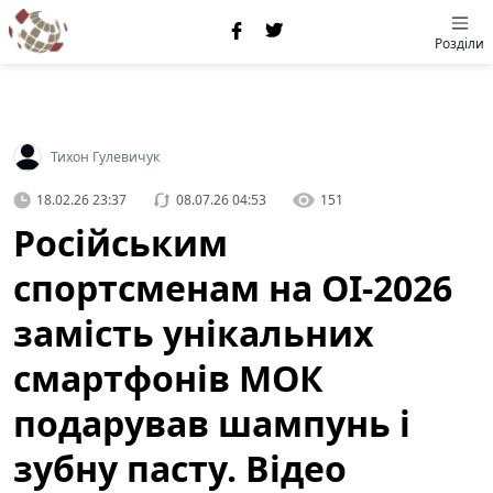
Розділи
Тихон Гулевичук
18.02.26 23:37
08.07.26 04:53
151
Російським
спортсменам на ОІ-2026
замість унікальних
смартфонів МОК
подарував шампунь і
зубну пасту. Відео