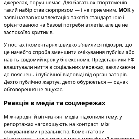
джерелах, поруч немає. Для багатьох спортсменів
такий набір став сюрпризом — і не приємним.
МОК
у
заяві назвав комплектацію пакетів стандартною і
орієнтованою на базові потреби атлетів, але це не
заспокоїло критиків.
У постах і коментарях швидко з'явилися підозри, що
це начебто спроба зменшити очікування публіки або
навіть свідомий крок у бік економії. Представники РФ
влаштували ниття в соціальних мережах, закликаючи
до пояснень і публічної відповіді від організаторів.
Дехто публічно жартує, дехто обурюється — однак
обговорення не вщухає.
Реакція в медіа та соцмережах
Міжнародні й вітчизняні медіа підхопили тему: у
репортажах наголошують на контрасті між
очікуваннями і реальністю. Коментатори