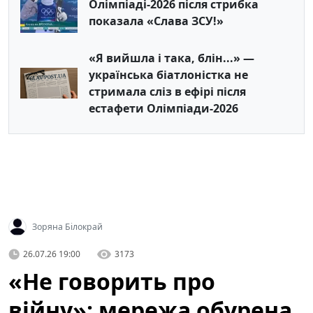
Олімпіаді-2026 після стрибка
показала «Слава ЗСУ!»
«Я вийшла і така, блін...» —
українська біатлоністка не
стримала сліз в ефірі після
естафети Олімпіади-2026
Зоряна Білокрай
26.07.26 19:00
3173
«Не говорить про
війну»: мережа обурена