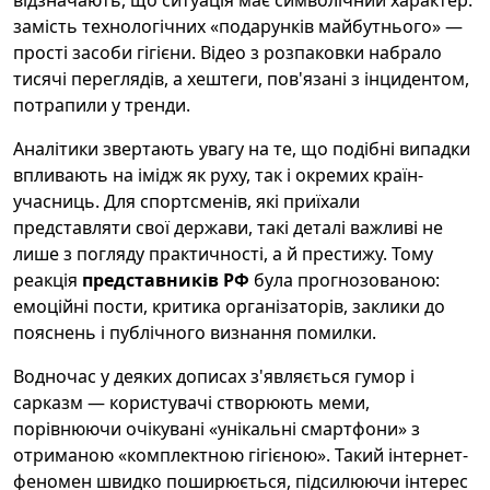
відзначають, що ситуація має символічний характер:
замість технологічних «подарунків майбутнього» —
прості засоби гігієни. Відео з розпаковки набрало
тисячі переглядів, а хештеги, пов'язані з інцидентом,
потрапили у тренди.
Аналітики звертають увагу на те, що подібні випадки
впливають на імідж як руху, так і окремих країн-
учасниць. Для спортсменів, які приїхали
представляти свої держави, такі деталі важливі не
лише з погляду практичності, а й престижу. Тому
реакція
представників РФ
була прогнозованою:
емоційні пости, критика організаторів, заклики до
пояснень і публічного визнання помилки.
Водночас у деяких дописах з'являється гумор і
сарказм — користувачі створюють меми,
порівнюючи очікувані «унікальні смартфони» з
отриманою «комплектною гігієною». Такий інтернет-
феномен швидко поширюється, підсилюючи інтерес