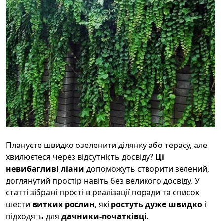
Плануєте швидко озеленити ділянку або терасу, але
хвилюєтеся через відсутність досвіду?
Ці
невибагливі ліани
допоможуть створити зелений,
доглянутий простір навіть без великого досвіду. У
статті зібрані прості в реалізації поради та список
шести
витких рослин
, які
ростуть дуже швидко
і
підходять для
дачники-початківці
.