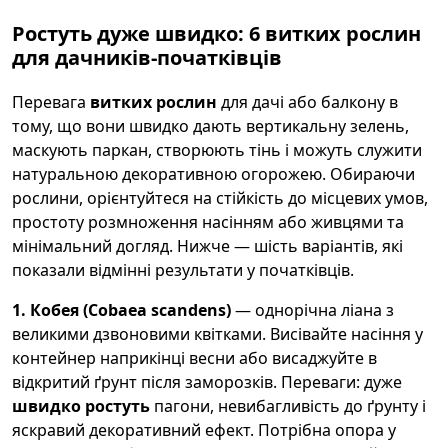
Ростуть дуже швидко: 6 витких рослин
для дачників-початківців
Перевага
витких рослин
для дачі або балкону в
тому, що вони швидко дають вертикальну зелень,
маскують паркан, створюють тінь і можуть служити
натуральною декоративною огорожею. Обираючи
рослини, орієнтуйтеся на стійкість до місцевих умов,
простоту розмноження насінням або живцями та
мінімальний догляд. Нижче — шість варіантів, які
показали відмінні результати у початківців.
1. Кобея (Cobaea scandens)
— однорічна ліана з
великими дзвоновими квітками. Висівайте насіння у
контейнер наприкінці весни або висаджуйте в
відкритий ґрунт після заморозків. Переваги: дуже
швидко ростуть
пагони, невибагливість до ґрунту і
яскравий декоративний ефект. Потрібна опора у