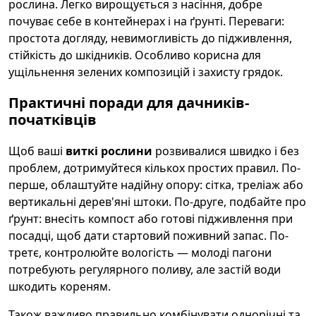
рослина. Легко вирощується з насіння, добре
почуває себе в контейнерах і на ґрунті. Переваги:
простота догляду, невимогливість до підживлення,
стійкість до шкідників. Особливо корисна для
ущільнення зелених композицій і захисту грядок.
Практичні поради для дачників-
початківців
Щоб ваші
виткі рослини
розвивалися швидко і без
проблем, дотримуйтеся кількох простих правил. По-
перше, облаштуйте надійну опору: сітка, треліаж або
вертикальні дерев'яні штоки. По-друге, подбайте про
ґрунт: внесіть компост або готові підживлення при
посадці, щоб дати стартовий поживний запас. По-
третє, контролюйте вологість — молоді пагони
потребують регулярного поливу, але застій води
шкодить кореням.
Також важливо правильно комбінувати однорічні та