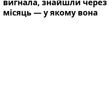
вигнала, знайшли через
місяць — у якому вона
стані
Історія, яка не залишила байдужими місцевих
жителів, почалася з випадкового виявлення тварини,
що сховалася під кущем біля одного з житлових
будинків. Люди, які проходили повз, спочатку
подумали, що це просто дика кішка, але уважніша
перевірка виявила сліди недоїдання та стресу. Через
місяць від моменту, коли її вигнали з дому, кішку
нарешті знайшли — і почалася довга дорога до
відновлення.
Покинута під кущем: кішку, яку