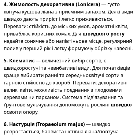
4. Жимолость декоративна (Lonicera)
— густо
квітуча кущова ліана з приємним запахом. Деякі види
швидко дають приріст і легко приживаються.
Переваги: стійкість до міських умов, ароматні квіти,
приваблює корисних комах. Для
швидкого росту
надайте сонячне або напівтіньове місце, регулярний
полив у перший рік і легку формуючу обрізку навесні.
5. Клематис
— величезний вибір сортів, є
швидкоростучі та невибагливі види. Для початківців
краще вибирати ранні та середньоквітучі сорти з
гарною стійкістю до хвороб. Переваги: декоративні
великі квіти, можливість поєднання з плодовими
деревами чи парканом. Система підв'язування та
ґрунтове мульчування допоможуть рослині
швидко
освоїти опору.
6. Настурція (Tropaeolum majus)
— швидко
розростається, барвиста і їстівна ліана/повзуча