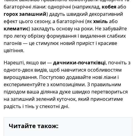
багаторічні ліани: однорічні (наприклад,
кобея
або
горох запашний
) дадуть швидкий декоративний
ефект цього сезону, а багаторічні (як
хміль
або
клематис
) закладуть основу на роки. Не забувайте
про легку обрізку формування і видалення слабких
пагонів — це стимулює новий приріст і красиве
цвітіння.
Нарешті, якщо ви —
дачники-початківці
, почніть з
одного-двох видів, щоб навчитися особливостям
вирощування. Поступово додавайте нові ліани і
експериментуйте з композиціями. З правильним
підходом ваша ділянка дуже швидко перетвориться
на затишний зелений куточок, який приноситиме
радість і тінь у спекотні дні.
Читайте також: