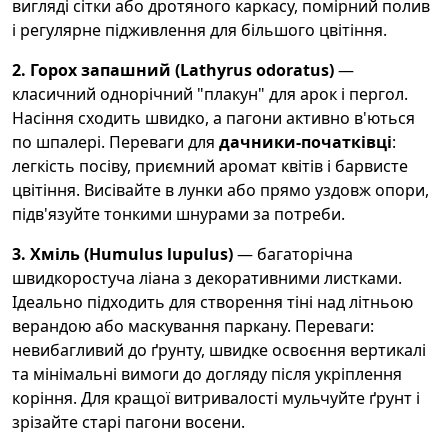
вигляді сітки або дротяного каркасу, помірний полив
і регулярне підживлення для більшого цвітіння.
2. Горох запашний (Lathyrus odoratus)
—
класичний однорічний "плакун" для арок і пергол.
Насіння сходить швидко, а пагони активно в'ються
по шпалері. Переваги для
дачники-початківці
:
легкість посіву, приємний аромат квітів і барвисте
цвітіння. Висівайте в лунки або прямо уздовж опори,
підв'язуйте тонкими шнурами за потреби.
3. Хміль (Humulus lupulus)
— багаторічна
швидкоростуча ліана з декоративними листками.
Ідеально підходить для створення тіні над літньою
верандою або маскування паркану. Переваги:
невибагливий до ґрунту, швидке освоєння вертикалі
та мінімальні вимоги до догляду після укріплення
коріння. Для кращої витривалості мульчуйте ґрунт і
зрізайте старі пагони восени.