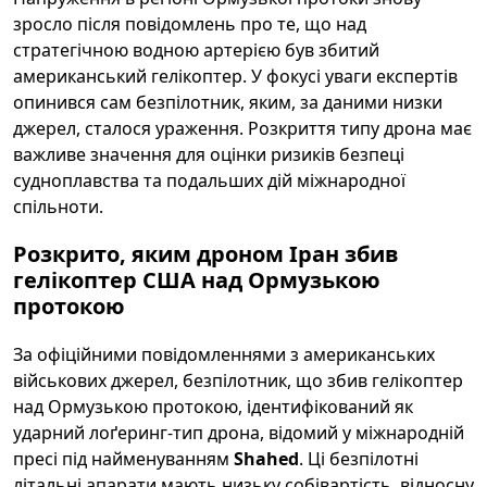
зросло після повідомлень про те, що над
стратегічною водною артерією був збитий
американський гелікоптер. У фокусі уваги експертів
опинився сам безпілотник, яким, за даними низки
джерел, сталося ураження. Розкриття типу дрона має
важливе значення для оцінки ризиків безпеці
судноплавства та подальших дій міжнародної
спільноти.
Розкрито, яким дроном Іран збив
гелікоптер США над Ормузькою
протокою
За офіційними повідомленнями з американських
військових джерел, безпілотник, що збив гелікоптер
над Ормузькою протокою, ідентифікований як
ударний лоґеринг-тип дрона, відомий у міжнародній
пресі під найменуванням
Shahed
. Ці безпілотні
літальні апарати мають низьку собівартість, відносну