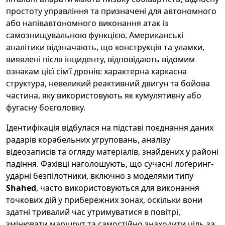
простоту управління та призначені для автономного
або напівавтономного виконання атак із
самознищувальною функцією. Американські
аналітики відзначають, що конструкція та уламки,
виявлені після інциденту, відповідають відомим
ознакам цієї сім’ї дронів: характерна каркасна
структура, невеликий реактивний двигун та бойова
частина, яку використовують як кумулятивну або
фугасну боєголовку.
Ідентифікація відбулася на підставі поєднання даних
радарів корабельних угруповань, аналізу
відеозаписів та огляду матеріалів, знайдених у районі
падіння. Фахівці наголошують, що сучасні лоґеринг-
ударні безпілотники, включно з моделями типу
Shahed
, часто використовуються для виконання
точкових дій у прибережних зонах, оскільки вони
здатні тривалий час утримуватися в повітрі,
змінювати маршрут та самостійно знаходити ціль за