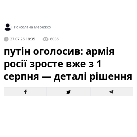
Роксолана Мережко
27.07.26 18:35
6036
путін оголосив: армія
росії зросте вже з 1
серпня — деталі рішення
Офіційне оголошення кремля про збільшення
чисельності збройних сил викликало хвилю запитань
і припущень як усередині росії, так і за її межами. За
словами президента, відповідні кроки набудуть
чинності з 1 серпня, і вже згадується низка