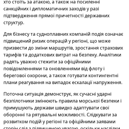
хто стоїть за атакою, а також на посиленні
санкційних і дипломатичних заходів у разі
підтвердження прямої причетності державних
структур.
Для бізнесу та судноплавних компаній подія означає
підвищений ризик операцій у регіоні, що може
призвести до зміни маршрутів, зростання страхових
тарифів та додаткових витрат на безпеку. Аналітики
радять уважно стежити за офіційними
повідомленнями та оновленнями від флоту і
берегової охорони, а також готувати контингентні
плани реагування на випадок ескалації напруження.
Поточна ситуація демонструє, як сучасні ударні
безпілотники змінюють правила морської безпеки і
примушують держави швидко адаптувати свої
оборонні та рятувальні можливості. Слідкувати за
розвитком подій у регіоні та офіційними заявами
сторін слід з підвищеною увагою, оскільки наслідки