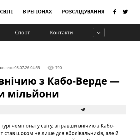
 СВІТІ
В РЕГІОНАХ
РОЗСЛІДУВАННЯ
Спорт
Контакти
овлено
08.07.26 04:55
790
а внічию з Кабо-Верде —
ли мільйони
турі чемпіонату світу, зігравши внічию з Кабо-
ат став шоком не лише для вболівальників, але й