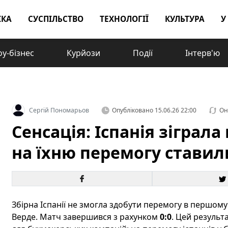
ІКА
СУСПІЛЬСТВО
ТЕХНОЛОГІЇ
КУЛЬТУРА
У
у-бізнес
Курйози
Події
Інтерв'ю
Сергій Пономарьов
Опубліковано
15.06.26 22:00
Он
Сенсація: Іспанія зіграл
на їхню перемогу стави
Збірна Іспанії не змогла здобути перемогу в першому 
Верде. Матч завершився з рахунком
0:0
. Цей результ