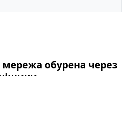
: мережа обурена через
онішики
ого сумоїста Данііла Явгусишина, більш відомого
урені тим, що він не висловлює свою публічну
перетворилася на широку хвилю коментарів,