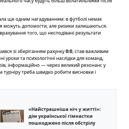
реального часу будуть більш волатильними після
тала ще одним нагадуванням: в футболі немає
уїція можуть допомогти, але ризики залишаються.
 врахування того, що несподівані результати
ився зі зберіганням рахунку
0:0
, став важливим
і уроки та психологічні наслідки для команд,
рів, інформаційно — через великий резонанс у
ам турніру треба швидко робити висновки і
«Найстрашніша ніч у житті»:
дім української гімнастки
пошкоджено після обстрілу