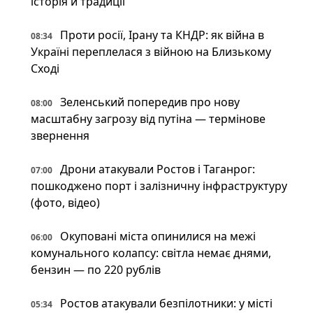
історія й традиції
Проти росії, Ірану та КНДР: як війна в
08:34
Україні переплелася з війною на Близькому
Сході
Зеленський попередив про нову
08:00
масштабну загрозу від путіна — термінове
звернення
Дрони атакували Ростов і Таганрог:
07:00
пошкоджено порт і залізничну інфраструктуру
(фото, відео)
Окуповані міста опинилися на межі
06:00
комунального колапсу: світла немає днями,
бензин — по 220 рублів
Ростов атакували безпілотники: у місті
05:34