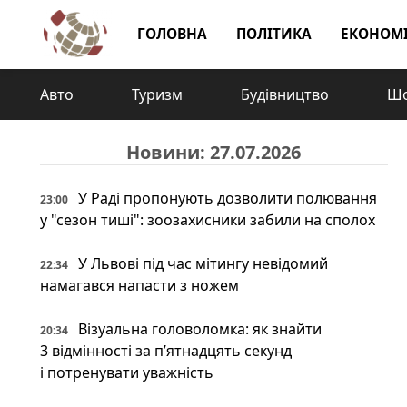
ГОЛОВНА
ПОЛІТИКА
ЕКОНОМ
Авто
Туризм
Будівництво
Шо
Новини: 27.07.2026
У Раді пропонують дозволити полювання
23:00
у "сезон тиші": зоозахисники забили на сполох
У Львові під час мітингу невідомий
22:34
намагався напасти з ножем
Візуальна головоломка: як знайти
20:34
3 відмінності за п’ятнадцять секунд
і потренувати уважність