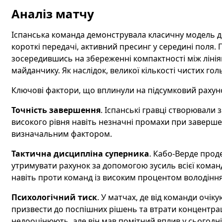
Аналіз матчу
Іспанська команда демонструвала класичну модель до
короткі передачі, активний пресинг у середині поля.
зосередившись на збереженні компактності між лініям
майданчику. Як наслідок, великої кількості чистих гол
Ключові фактори, що вплинули на підсумковий рахун
Точність завершення
. Іспанські гравці створювали з
високого рівня навіть незначні промахи при завершен
визначальним фактором.
Тактична дисципліна суперника
. Кабо-Верде прод
утримувати рахунок за допомогою зусиль всієї команд
навіть проти команд із високим процентом володіння
Психологічний тиск
. У матчах, де від команди очі
призвести до поспішних рішень та втрати концентрац
недооцінюють, але він мав помітний вплив у сьогодн