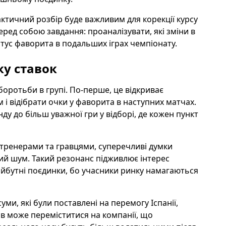
актичний розбір буде важливим для корекції курсу
ед собою завдання: проаналізувати, які зміни в
атус фаворита в подальших іграх чемпіонату.
ку ставок
боротьби в групі. По-перше, це відкриває
і відібрати очки у фаворита в наступних матчах.
ду до більш уважної гри у відборі, де кожен пункт
з тренерами та гравцями, суперечливі думки
ний шум. Такий резонанс підживлює інтерес
 майбутні поєдинки, бо учасники ринку намагаються
ми, які були поставлені на перемогу Іспанії,
ів може переміститися на компанії, що