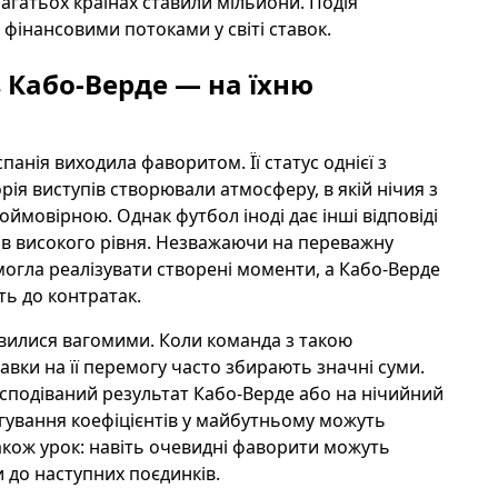
багатьох країнах ставили мільйони. Подія
за фінансовими потоками у світі ставок.
з Кабо-Верде — на їхню
анія виходила фаворитом. Її статус однієї з
орія виступів створювали атмосферу, в якій нічия з
ймовірною. Однак футбол іноді дає інші відповіді
рів високого рівня. Незважаючи на переважну
 змогла реалізувати створені моменти, а Кабо-Верде
ть до контратак.
явилися вагомими. Коли команда з такою
авки на її перемогу часто збирають значні суми.
есподіваний результат Кабо-Верде або на нічийний
ригування коефіцієнтів у майбутньому можуть
також урок: навіть очевидні фаворити можуть
и до наступних поєдинків.