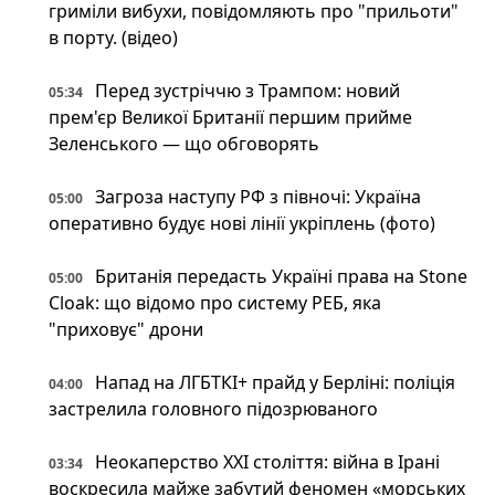
гриміли вибухи, повідомляють про "прильоти"
в порту. (відео)
Перед зустріччю з Трампом: новий
05:34
прем'єр Великої Британії першим прийме
Зеленського — що обговорять
Загроза наступу РФ з півночі: Україна
05:00
оперативно будує нові лінії укріплень (фото)
Британія передасть Україні права на Stone
05:00
Cloak: що відомо про систему РЕБ, яка
"приховує" дрони
Напад на ЛГБТКІ+ прайд у Берліні: поліція
04:00
застрелила головного підозрюваного
Неокаперство XXI століття: війна в Ірані
03:34
воскресила майже забутий феномен «морських