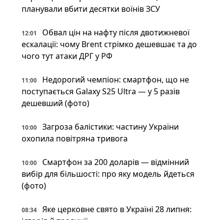
планували вбити десятки воїнів ЗСУ
Обвал цін на нафту після двотижневої
12:01
ескалації: чому Brent стрімко дешевшає та до
чого тут атаки ДРГ у РФ
Недорогий чемпіон: смартфон, що не
11:00
поступається Galaxy S25 Ultra — у 5 разів
дешевший (фото)
Загроза балістики: частину України
10:00
охопила повітряна тривога
Смартфон за 200 доларів — відмінний
10:00
вибір для більшості: про яку модель йдеться
(фото)
Яке церковне свято в Україні 28 липня:
08:34