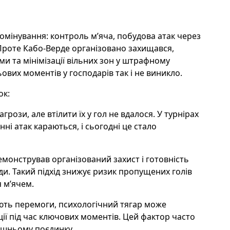
мінування: контроль м’яча, побудова атак через
 Проте Кабо-Верде організовано захищався,
и та мінімізації вільних зон у штрафному
ьових моментів у господарів так і не виникло.
ок:
агрози, але втілити їх у гол не вдалося. У турнірах
ні атак караються, і сьогодні це стало
емонстрував організований захист і готовність
и. Такий підхід знижує ризик пропущених голів
 м’ячем.
кують перемоги, психологічний тягар може
ії під час ключових моментів. Цей фактор часто
ішньому поєдинку.