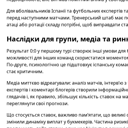
Для вболівальників Іспанії та футбольних експертів т
перед наступними матчами. Тренерський штаб має пер
атаці або ротації складу потрібні, щоб виправдати ст
Наслідки для групи, медіа та рин
Результат 0:0 у першому турі створює інші умови для 
можливості для інших команд скористатися моментом 
По-друге, психологічно це підштовхує іспанську коман
стає критичним.
Медіа миттєво відреагували: аналіз матчів, інтерв’ю 
експертів і коментарі блогерів створили інформацій
глядачів і, як правило, збільшує кількість ставок на
переглянути свої прогнози.
Що стосується ставок, важливо пам’ятати, що великі су
змінили динаміку виплат у букмекерів. Частина ризик