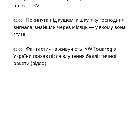
боїв» — ЗМІ
Покинута під кущем: кішку, яку господиня
03:00
вигнала, знайшли через місяць — у якому вона
стані
Фантастична живучість: VW Touareg з
03:00
України поїхав після влучення баллістичної
ракети (відео)
Астрономи вперше виявили антиматерію
02:34
поза Молочним Шляхом — вона інша, ніж
вважали (фото)
Патрульні встигли вибігти з авто перед
02:34
ударом: у Краматорську є поранений
Пожежна криза у Франції — Макрон
02:01