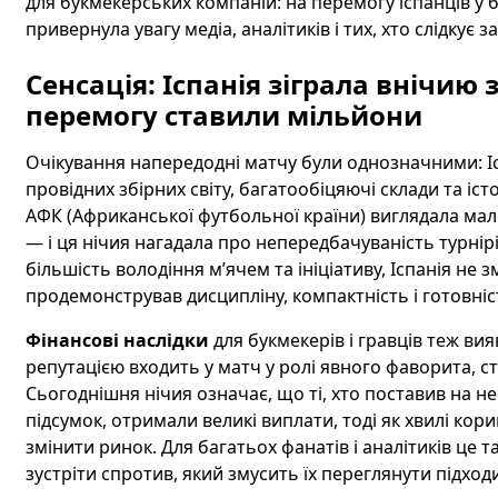
для букмекерських компаній: на перемогу іспанців у 
привернула увагу медіа, аналітиків і тих, хто слідкує 
Сенсація: Іспанія зіграла внічию 
перемогу ставили мільйони
Очікування напередодні матчу були однозначними: Ісп
провідних збірних світу, багатообіцяючі склади та іст
АФК (Африканської футбольної країни) виглядала мало
— і ця нічия нагадала про непередбачуваність турні
більшість володіння м’ячем та ініціативу, Іспанія не
продемонстрував дисципліну, компактність і готовніс
Фінансові наслідки
для букмекерів і гравців теж ви
репутацією входить у матч у ролі явного фаворита, ст
Сьогоднішня нічия означає, що ті, хто поставив на н
підсумок, отримали великі виплати, тоді як хвилі ко
змінити ринок. Для багатьох фанатів і аналітиків це 
зустріти спротив, який змусить їх переглянути підход