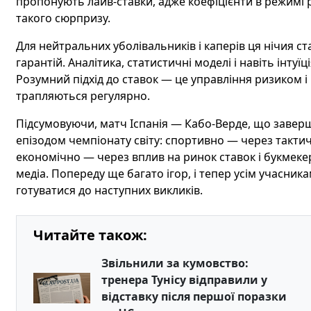
пропонують лайв-ставки, адже коефіцієнти в режимі 
такого сюрпризу.
Для нейтральних уболівальників і каперів ця нічия с
гарантій. Аналітика, статистичні моделі і навіть інт
Розумний підхід до ставок — це управління ризиком і
трапляються регулярно.
Підсумовуючи, матч Іспанія — Кабо-Верде, що заверш
епізодом чемпіонату світу: спортивно — через тактичн
економічно — через вплив на ринок ставок і букмеке
медіа. Попереду ще багато ігор, і тепер усім учасник
готуватися до наступних викликів.
Читайте також:
Звільнили за кумовство:
тренера Тунісу відправили у
відставку після першої поразки