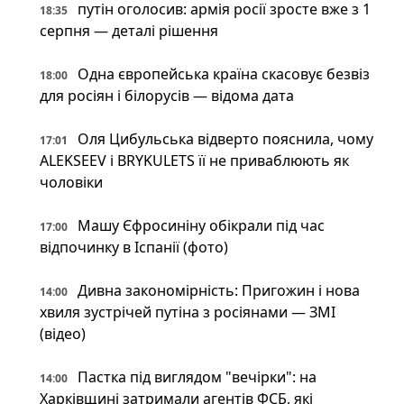
путін оголосив: армія росії зросте вже з 1
18:35
серпня — деталі рішення
Одна європейська країна скасовує безвіз
18:00
для росіян і білорусів — відома дата
Оля Цибульська відверто пояснила, чому
17:01
ALEKSEEV і BRYKULETS її не приваблюють як
чоловіки
Машу Єфросиніну обікрали під час
17:00
відпочинку в Іспанії (фото)
Дивна закономірність: Пригожин і нова
14:00
хвиля зустрічей путіна з росіянами — ЗМІ
(відео)
Пастка під виглядом "вечірки": на
14:00
Харківщині затримали агентів ФСБ, які