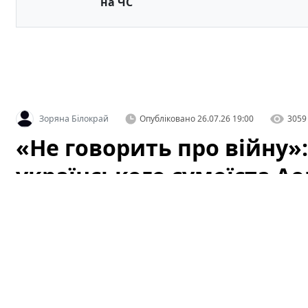
на ЧС
Зоряна Білокрай
Опубліковано
26.07.26 19:00
3059
«Не говорить про війну»
українського сумоїста А
У соціальних мережах активно обговорюють українськ
як
Аонішики Арата
. Зокрема, користувачі мережі об
позицію щодо війни, і дискусія навколо спортсмена 
припущень та критики.