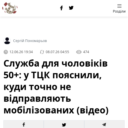
Розділи
Сергій Пономарьов
12.06.26 19:34
08.07.26 04:55
474
Служба для чоловіків
50+: у ТЦК пояснили,
куди точно не
відправляють
мобілізованих (відео)