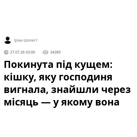
Ірма Шелест
27.07.26 03:00
34385
Покинута під кущем:
кішку, яку господиня
вигнала, знайшли через
місяць — у якому вона
стані