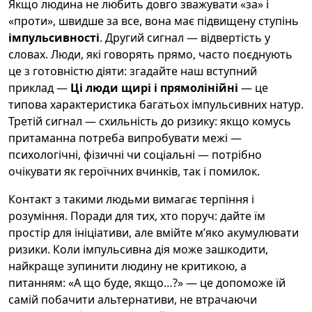
Якщо людина не любить довго зважувати «за» і
«проти», швидше за все, вона має підвищену ступінь
імпульсивності
. Другий сигнал — відвертість у
словах. Люди, які говорять прямо, часто поєднують
це з готовністю діяти: згадайте наш вступний
приклад —
Ці люди щирі і прямолінійні
— це
типова характеристика багатьох імпульсивних натур.
Третій сигнал — схильність до ризику: якщо комусь
притаманна потреба випробувати межі —
психологічні, фізичні чи соціальні — потрібно
очікувати як героїчних вчинків, так і помилок.
Контакт з такими людьми вимагає терпіння і
розуміння. Поради для тих, хто поруч: дайте їм
простір для ініціативи, але вмійте м’яко акумулювати
ризики. Коли імпульсивна дія може зашкодити,
найкраще зупинити людину не критикою, а
питанням: «А що буде, якщо…?» — це допоможе їй
самій побачити альтернативи, не втрачаючи