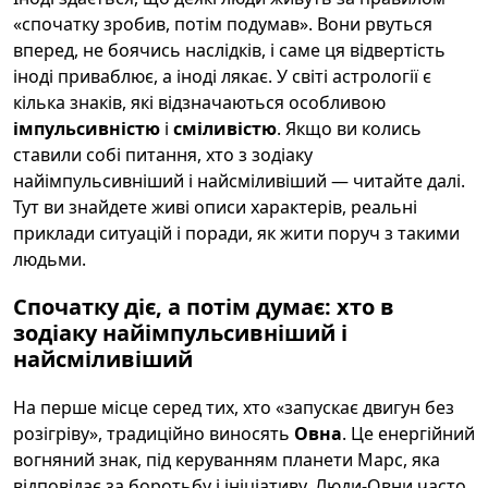
«спочатку зробив, потім подумав». Вони рвуться
вперед, не боячись наслідків, і саме ця відвертість
іноді приваблює, а іноді лякає. У світі астрології є
кілька знаків, які відзначаються особливою
імпульсивністю
і
сміливістю
. Якщо ви колись
ставили собі питання, хто з зодіаку
найімпульсивніший і найсміливіший — читайте далі.
Тут ви знайдете живі описи характерів, реальні
приклади ситуацій і поради, як жити поруч з такими
людьми.
Спочатку діє, а потім думає: хто в
зодіаку найімпульсивніший і
найсміливіший
На перше місце серед тих, хто «запускає двигун без
розігріву», традиційно виносять
Овна
. Це енергійний
вогняний знак, під керуванням планети Марс, яка
відповідає за боротьбу і ініціативу. Люди-Овни часто