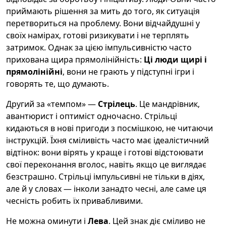
приймають рішення за мить до того, як ситуація
перетвориться на проблему. Вони відчайдушні у
своїх намірах, готові ризикувати і не терплять
затримок. Однак за цією імпульсивністю часто
прихована щира прямолінійність:
Ці люди щирі і
прямолінійні
, вони не грають у підступні ігри і
говорять те, що думають.
Другий за «темпом» —
Стрілець
. Це мандрівник,
авантюрист і оптиміст одночасно. Стрільці
кидаються в нові пригоди з посмішкою, не читаючи
інструкцій. Їхня сміливість часто має ідеалістичний
відтінок: вони вірять у краще і готові відстоювати
свої переконання вголос, навіть якщо це виглядає
безстрашно. Стрільці імпульсивні не тільки в діях,
але й у словах — інколи занадто чесні, але саме ця
чесність робить їх привабливими.
Не можна оминути і
Лева
. Цей знак діє сміливо не