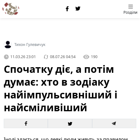
Розділи
Тихон Гулевичук
11.03.26 23:01
08.07.26 04:54
190
Спочатку діє, а потім
думає: хто в зодіаку
найімпульсивніший і
найсміливіший
Іноді здається, що деякі люди живуть за правилом