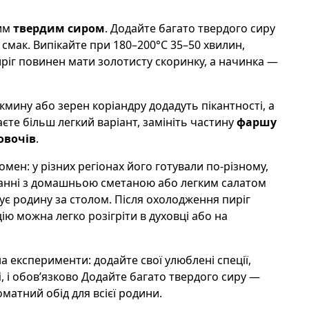
тим
твердим сиром
. Додайте багато твердого сиру
смак. Випікайте при 180–200°C 35–50 хвилин,
иріг повинен мати золотисту скоринку, а начинка —
кмину або зерен коріандру додадуть пікантності, а
аєте більш легкий варіант, замініть частину
фаршу
овочів
.
мен: у різних регіонах його готували по-різному,
нанні з домашньою сметаною або легким салатом
ує родину за столом. Після охолодження пиріг
цію можна легко розігріти в духовці або на
а експерименти: додайте свої улюблені спеції,
і
, і обов’язково Додайте багато твердого сиру —
матний обід для всієї родини.