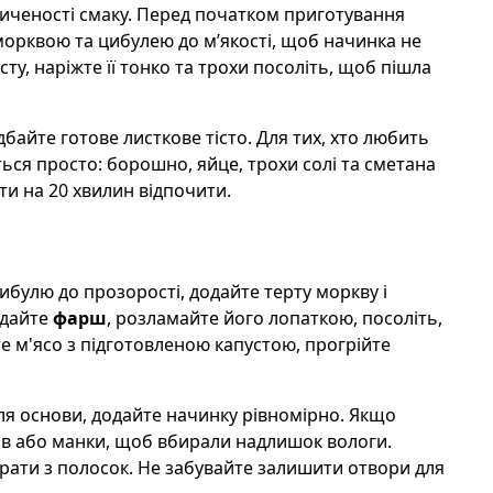
сиченості смаку. Перед початком приготування
орквою та цибулею до м’якості, щоб начинка не
ту, наріжте її тонко та трохи посоліть, щоб пішла
айте готове листкове тісто. Для тих, хто любить
ься просто: борошно, яйце, трохи солі та сметана
ити на 20 хвилин відпочити.
цибулю до прозорості, додайте терту моркву і
одайте
фарш
, розламайте його лопаткою, посоліть,
йте м'ясо з підготовленою капустою, прогрійте
 для основи, додайте начинку рівномірно. Якщо
ів або манки, щоб вбирали надлишок вологи.
ґрати з полосок. Не забувайте залишити отвори для