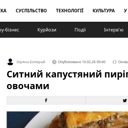
ІКА
СУСПІЛЬСТВО
ТЕХНОЛОГІЇ
КУЛЬТУРА
У
у-бізнес
Курйози
Події
Інтерв'ю
Зоряна Білокрай
Опубліковано
10.02.26 09:40
Онов
Ситний капустяний пиріг
овочами