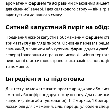
ароматним
фаршем
та яскравими смаковими акцент
для сімейної вечері, і для святкового столу — він зі
адаптується до вашого смаку.
Ситний капустяний пиріг на обід
Поєднання ніжної капусти з обсмаженим
фаршем
ств
тримається у вигляді пирога. Основна перевага реце
свинячий, яловичий або курячий
фарш
, додати улю
селера) і завершити страва великою кількістю тертог
виконанні стає ситною стравою, яка замінює повноці
та поживне.
Інгредієнти та підготовка
Для тесту ви можете взяти просте дріжджове або лист
сметані або кефірі подарує ніжну основу. Для начинки
капусти (свіжої або тушкованої), 1–2 моркви, 1 болга
ложки олії для смаження, сіль, перець, улюблені спеці