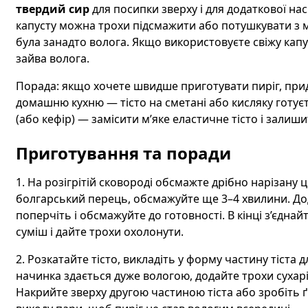
твердий сир
для посипки зверху і для додаткової на
капусту можна трохи підсмажити або потушкувати з м
була занадто волога. Якщо використовуєте свіжу капус
зайва волога.
Порада: якщо хочете швидше приготувати пиріг, придб
домашню кухню — тісто на сметані або кисляку готуєт
(або кефір) — замісити м’яке еластичне тісто і залиш
Приготування та поради
1. На розігрітій сковороді обсмажте дрібно нарізану 
болгарський перець, обсмажуйте ще 3–4 хвилини. Д
поперчіть і обсмажуйте до готовності. В кінці з’єдна
суміш і дайте трохи охолонути.
2. Розкатайте тісто, викладіть у форму частину тіста
начинка здається дуже вологою, додайте трохи сухар
Накрийте зверху другою частиною тіста або зробіть 