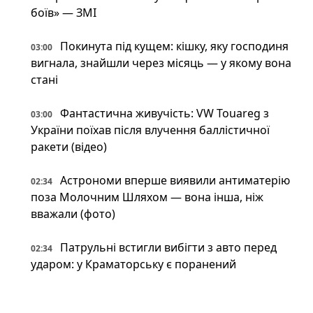
боїв» — ЗМІ
Покинута під кущем: кішку, яку господиня
03:00
вигнала, знайшли через місяць — у якому вона
стані
Фантастична живучість: VW Touareg з
03:00
України поїхав після влучення баллістичної
ракети (відео)
Астрономи вперше виявили антиматерію
02:34
поза Молочним Шляхом — вона інша, ніж
вважали (фото)
Патрульні встигли вибігти з авто перед
02:34
ударом: у Краматорську є поранений
Пожежна криза у Франції — Макрон
02:01