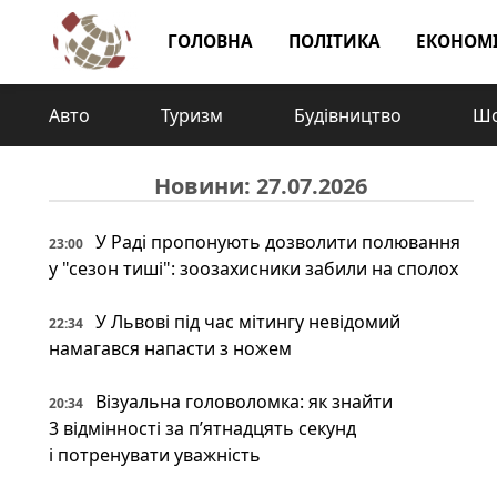
ГОЛОВНА
ПОЛІТИКА
ЕКОНОМ
Авто
Туризм
Будівництво
Шо
Новини: 27.07.2026
У Раді пропонують дозволити полювання
23:00
у "сезон тиші": зоозахисники забили на сполох
У Львові під час мітингу невідомий
22:34
намагався напасти з ножем
Візуальна головоломка: як знайти
20:34
3 відмінності за п’ятнадцять секунд
і потренувати уважність