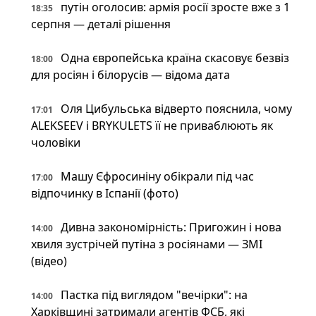
путін оголосив: армія росії зросте вже з 1
18:35
серпня — деталі рішення
Одна європейська країна скасовує безвіз
18:00
для росіян і білорусів — відома дата
Оля Цибульська відверто пояснила, чому
17:01
ALEKSEEV і BRYKULETS її не приваблюють як
чоловіки
Машу Єфросиніну обікрали під час
17:00
відпочинку в Іспанії (фото)
Дивна закономірність: Пригожин і нова
14:00
хвиля зустрічей путіна з росіянами — ЗМІ
(відео)
Пастка під виглядом "вечірки": на
14:00
Харківщині затримали агентів ФСБ, які