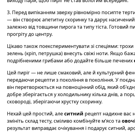
виходу пари, щоб пиріг не став вологим всередині.
3. Перед випіканням зверху рівномірно посипте тер
— він створює апетитну скоринку та дарує насичений 
залежно від товщини пирога та типу тіста. Готовий п
прогріту до центру.
Цікаво також поекспериментувати зі спеціями: трохи 
зелень (кріп, петрушка) внесуть свіжі ноти. Якщо баж
подрібненими грибами або додайте більше печених
Цей пиріг — не лише смаковий, але й культурний фено
передаючи рецепти з покоління в покоління. У поєд
він перетворюється на повноцінний обід, який об'єдн
добре зберігається у холодильнику кілька днів, а пор
сковороді, зберігаючи хрустку скоринку.
Нехай цей простий, але
ситний
рецепт надихне вас н
змініть склад тесту, сміливо комбінуйте м’ясо та
овоч
результат виправдає очікування і подарує ситний, аро