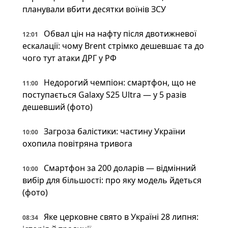
планували вбити десятки воїнів ЗСУ
Обвал цін на нафту після двотижневої
12:01
ескалації: чому Brent стрімко дешевшає та до
чого тут атаки ДРГ у РФ
Недорогий чемпіон: смартфон, що не
11:00
поступається Galaxy S25 Ultra — у 5 разів
дешевший (фото)
Загроза балістики: частину України
10:00
охопила повітряна тривога
Смартфон за 200 доларів — відмінний
10:00
вибір для більшості: про яку модель йдеться
(фото)
Яке церковне свято в Україні 28 липня:
08:34