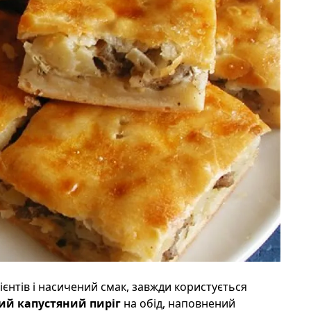
ієнтів і насичений смак, завжди користується
ий
капустяний пиріг
на обід, наповнений