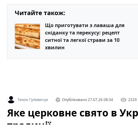
Читайте також:
Що приготувати з лаваша для
сніданку та перекусу: рецепт
ситної та легкої страви за 10
хвилин
Тихон Гулевичук
Опубліковано
27.07.26 08:34
2329
Яке церковне свято в Укра
традиції