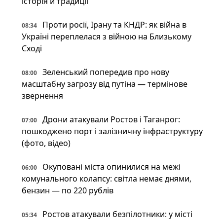
історія й традиції
Проти росії, Ірану та КНДР: як війна в
08:34
Україні переплелася з війною на Близькому
Сході
Зеленський попередив про нову
08:00
масштабну загрозу від путіна — термінове
звернення
Дрони атакували Ростов і Таганрог:
07:00
пошкоджено порт і залізничну інфраструктуру
(фото, відео)
Окуповані міста опинилися на межі
06:00
комунального колапсу: світла немає днями,
бензин — по 220 рублів
Ростов атакували безпілотники: у місті
05:34