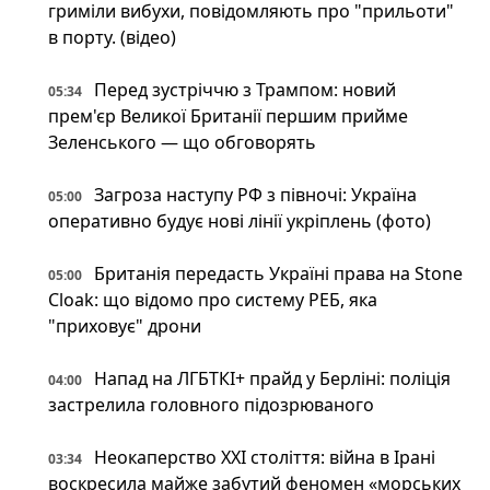
гриміли вибухи, повідомляють про "прильоти"
в порту. (відео)
Перед зустріччю з Трампом: новий
05:34
прем'єр Великої Британії першим прийме
Зеленського — що обговорять
Загроза наступу РФ з півночі: Україна
05:00
оперативно будує нові лінії укріплень (фото)
Британія передасть Україні права на Stone
05:00
Cloak: що відомо про систему РЕБ, яка
"приховує" дрони
Напад на ЛГБТКІ+ прайд у Берліні: поліція
04:00
застрелила головного підозрюваного
Неокаперство XXI століття: війна в Ірані
03:34
воскресила майже забутий феномен «морських