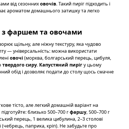
ами від сезонних
овочів
. Такий пиріг підходить і
гріває ароматом домашнього затишку та легко
: з фаршем та овочами
орює щільну, але ніжну текстуру, яка чудово
пту — універсальність: можна використати
блені
овочі
(морква, болгарський перець, цибуля,
о
твердого сиру
.
Капустяний пиріг
у цьому
нний обід і дозволяє подати до столу щось смачне
кове тісто, але легкий домашній варіант на
 підготуйте: близько 500–700 г
фаршу
, 500–700 г
рський перець, 1 велика цибулина, 2–3 столові
ї (чебрець, паприка, кріп). Не забудьте про