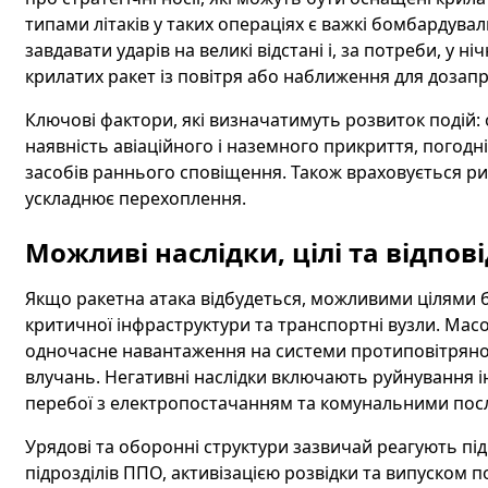
типами літаків у таких операціях є важкі бомбардувал
завдавати ударів на великі відстані і, за потреби, у 
крилатих ракет із повітря або наближення для дозапр
Ключові фактори, які визначатимуть розвиток подій:
наявність авіаційного і наземного прикриття, погодні
засобів раннього сповіщення. Також враховується ри
ускладнює перехоплення.
Можливі наслідки, цілі та відпові
Якщо ракетна атака відбудеться, можливими цілями буд
критичної інфраструктури та транспортні вузли. Мас
одночасне навантаження на системи протиповітряної
влучань. Негативні наслідки включають руйнування 
перебої з електропостачанням та комунальними пос
Урядові та оборонні структури зазвичай реагують п
підрозділів ППО, активізацією розвідки та випуском 