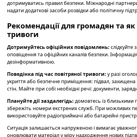
дотримуватись правил безпеки. Міжнародні партнери
надати додаткові засоби розвідки або політичну підт
Рекомендації для громадян та як 
тривоги
Дотримуйтесь офіційних повідомлень:
слідкуйте 
оповіщення та офіційних каналів безпеки. Інформаці
дезінформативною.
Поведінка під час повітряної тривоги:
у разі огол
укриття або безпечне приміщення: підвал, захищена к
стін. Майте при собі необхідні речі: документи, заряд
Плануйте дії заздалегідь:
домовтесь із близькими 
збережіть номери екстрених служб. При можливих пе
використовуйте радіоприймачі або батарейні пристро
Ситуація залишається напруженою і вимагає уважног
оновлювати матеріал у міру надходження нових підтве