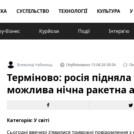
ІКА
СУСПІЛЬСТВО
ТЕХНОЛОГІЇ
КУЛЬТУРА
У
у-бізнес
Курйози
Події
Інтерв'ю
Всеволод Чабанець
Опубліковано
15.06.26 00:34
Он
Терміново: росія підняла
можлива нічна ракетна 
Категорія: У світі
Сьогодні ввечері зʼявилися тривожні повідомлення з 