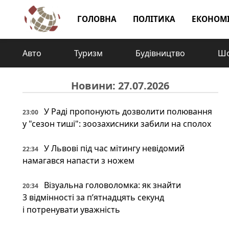
ГОЛОВНА
ПОЛІТИКА
ЕКОНОМ
Авто
Туризм
Будівництво
Шо
Новини: 27.07.2026
У Раді пропонують дозволити полювання
23:00
у "сезон тиші": зоозахисники забили на сполох
У Львові під час мітингу невідомий
22:34
намагався напасти з ножем
Візуальна головоломка: як знайти
20:34
3 відмінності за п’ятнадцять секунд
і потренувати уважність