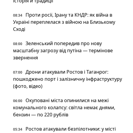
історія й традиції
Проти росії, Ірану та КНДР: як війна в
08:34
Україні переплелася з війною на Близькому
Сході
Зеленський попередив про нову
08:00
масштабну загрозу від путіна — термінове
звернення
Дрони атакували Ростов і Таганрог:
07:00
пошкоджено порт і залізничну інфраструктуру
(фото, відео)
Окуповані міста опинилися на межі
06:00
комунального колапсу: світла немає днями,
бензин — по 220 рублів
Ростов атакували безпілотники: у місті
05:34