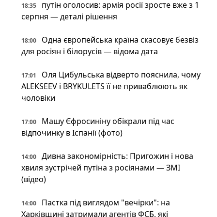
путін оголосив: армія росії зросте вже з 1
18:35
серпня — деталі рішення
Одна європейська країна скасовує безвіз
18:00
для росіян і білорусів — відома дата
Оля Цибульська відверто пояснила, чому
17:01
ALEKSEEV і BRYKULETS її не приваблюють як
чоловіки
Машу Єфросиніну обікрали під час
17:00
відпочинку в Іспанії (фото)
Дивна закономірність: Пригожин і нова
14:00
хвиля зустрічей путіна з росіянами — ЗМІ
(відео)
Пастка під виглядом "вечірки": на
14:00
Харківщині затримали агентів ФСБ, які