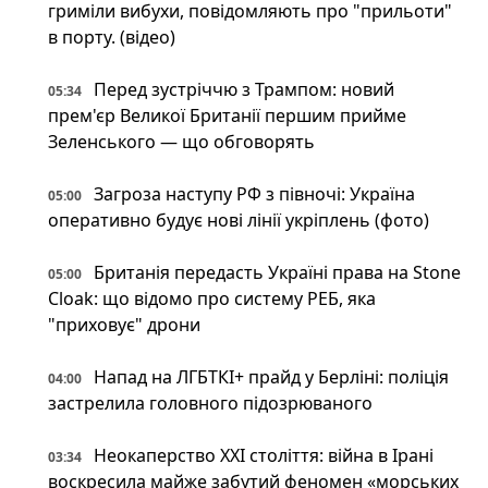
гриміли вибухи, повідомляють про "прильоти"
в порту. (відео)
Перед зустріччю з Трампом: новий
05:34
прем'єр Великої Британії першим прийме
Зеленського — що обговорять
Загроза наступу РФ з півночі: Україна
05:00
оперативно будує нові лінії укріплень (фото)
Британія передасть Україні права на Stone
05:00
Cloak: що відомо про систему РЕБ, яка
"приховує" дрони
Напад на ЛГБТКІ+ прайд у Берліні: поліція
04:00
застрелила головного підозрюваного
Неокаперство XXI століття: війна в Ірані
03:34
воскресила майже забутий феномен «морських