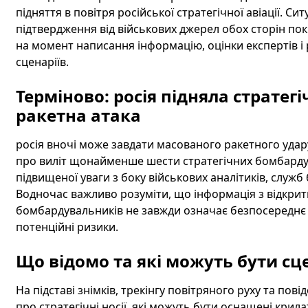
підняття в повітря російської стратегічної авіації. Си
підтвердження від військових джерел обох сторін пок
на момент написання інформацію, оцінки експертів 
сценаріїв.
Терміново: росія підняла стратег
ракетна атака
росія вночі може завдати масованого ракетного удар
про виліт щонайменше шести стратегічних бомбардув
підвищеної уваги з боку військових аналітиків, служб
Водночас важливо розуміти, що інформація з відкрити
бомбардувальників не завжди означає безпосереднє за
потенційні ризики.
Що відомо та які можуть бути сце
На підставі знімків, трекінгу повітряного руху та пов
про стратегічні носії, які можуть бути оснащені кри