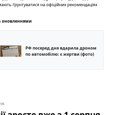
 мають ґрунтуватися на офіційних рекомендаціях
 за оновленнями
РФ посеред дня вдарила дроном
по автомобілю: є жертви (фото)
236
ії зросте вже з 1 серпня