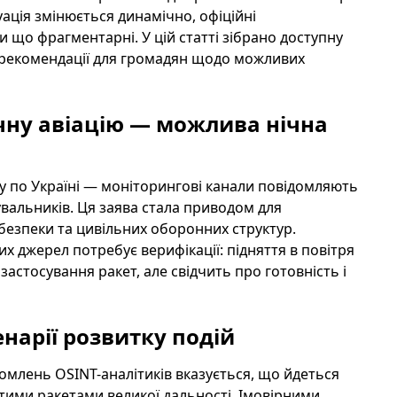
туація змінюється динамічно, офіційні
и що фрагментарні. У цій статті зібрано доступну
і рекомендації для громадян щодо можливих
ічну авіацію — можлива нічна
у по Україні — моніторингові канали повідомляють
альників. Ця заява стала приводом для
 безпеки та цивільних оборонних структур.
х джерел потребує верифікації: підняття в повітря
стосування ракет, але свідчить про готовність і
нарії розвитку подій
ідомлень OSINT-аналітиків вказується, що йдеться
латими ракетами великої дальності. Імовірними