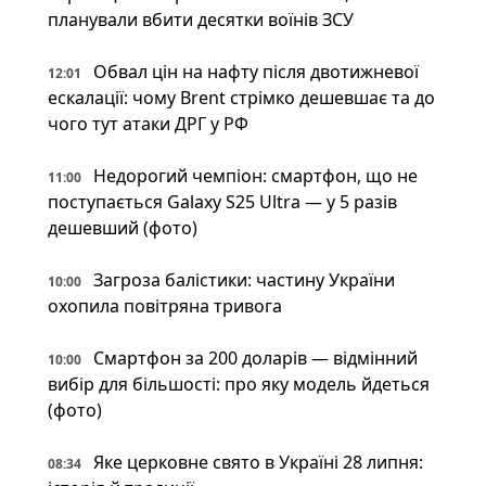
планували вбити десятки воїнів ЗСУ
Обвал цін на нафту після двотижневої
12:01
ескалації: чому Brent стрімко дешевшає та до
чого тут атаки ДРГ у РФ
Недорогий чемпіон: смартфон, що не
11:00
поступається Galaxy S25 Ultra — у 5 разів
дешевший (фото)
Загроза балістики: частину України
10:00
охопила повітряна тривога
Смартфон за 200 доларів — відмінний
10:00
вибір для більшості: про яку модель йдеться
(фото)
Яке церковне свято в Україні 28 липня:
08:34