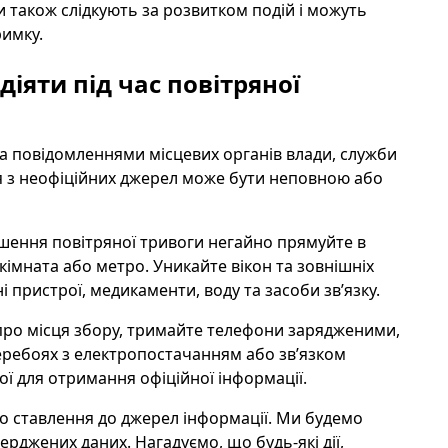
 також слідкують за розвитком подій і можуть
римку.
діяти під час повітряної
за повідомленнями місцевих органів влади, служби
я з неофіційних джерел може бути неповною або
ошення повітряної тривоги негайно прямуйте в
імната або метро. Уникайте вікон та зовнішніх
ні пристрої, медикаменти, воду та засоби звʼязку.
про місця збору, тримайте телефони зарядженими,
ребоях з електропостачанням або звʼязком
ї для отримання офіційної інформації.
о ставлення до джерел інформації. Ми будемо
рджених даних. Нагадуємо, що будь-які дії,