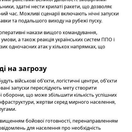
ьники, здатні нести крилаті ракети, що дозволяє
нічний час. Можливі сценарії включають нічні запуски
авки та подальшого виходу на рубежі пуску.
 оперативні накази вищого командування,
 умови, а також реакція українських систем ППО і
зик одночасних атак у кількох напрямках, що
ді на загрозу
уть військові обʼєкти, логістичні центри, обʼєкти
овані запуски переслідують мету створити
 оборони, що може збільшити кількість успішних
інфраструктури, жертви серед мирного населення,
лугами.
ідвищенням бойової готовності, перенаправленням
повідомлень для населення про необхідність