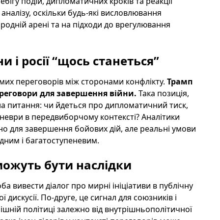
ігу подій, дипломатичних кроків та реакції
 аналізу, оскільки будь-які висловлювання
родній арені та на підходи до врегулювання
и і росії “щось станеться”
рямих переговорів між сторонами конфлікту.
Трамп
ереговори для завершення війни.
Така позиція,
ла питання: чи йдеться про дипломатичний тиск,
неври в передвиборчому контексті? Аналітики
но для завершення бойових дій, але реальні умови
адним і багатоступеневим.
можуть бути наслідки
ба вивести діалог про мирні ініціативи в публічну
искусії. По-друге, це сигнал для союзників і
шній політиці залежно від внутрішньополітичної