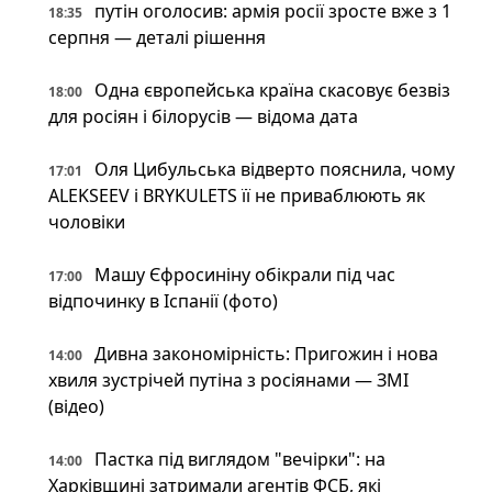
путін оголосив: армія росії зросте вже з 1
18:35
серпня — деталі рішення
Одна європейська країна скасовує безвіз
18:00
для росіян і білорусів — відома дата
Оля Цибульська відверто пояснила, чому
17:01
ALEKSEEV і BRYKULETS її не приваблюють як
чоловіки
Машу Єфросиніну обікрали під час
17:00
відпочинку в Іспанії (фото)
Дивна закономірність: Пригожин і нова
14:00
хвиля зустрічей путіна з росіянами — ЗМІ
(відео)
Пастка під виглядом "вечірки": на
14:00
Харківщині затримали агентів ФСБ, які