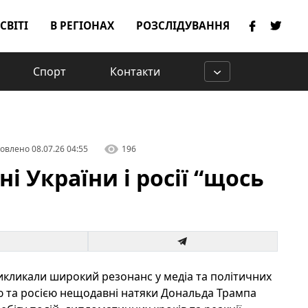
 СВІТІ
В РЕГІОНАХ
РОЗСЛІДУВАННЯ
Спорт
Контакти
овлено
08.07.26 04:55
196
і України і росії “щось
икликали широкий резонанс у медіа та політичних
ою та росією нещодавні натяки Дональда Трампа