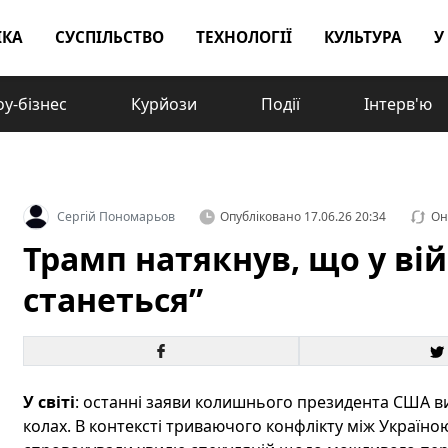
ІКА
СУСПІЛЬСТВО
ТЕХНОЛОГІЇ
КУЛЬТУРА
У
у-бізнес
Курйози
Події
Інтерв'ю
Сергій Пономарьов
Опубліковано
17.06.26 20:34
Он
Трамп натякнув, що у війн
станеться”
У світі
: останні заяви колишнього президента США в
колах. В контексті триваючого конфлікту між Україн