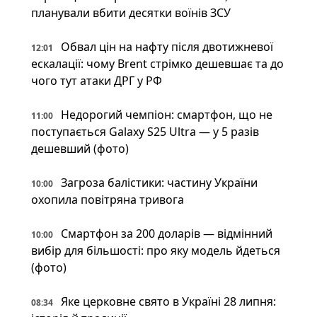
планували вбити десятки воїнів ЗСУ
Обвал цін на нафту після двотижневої
12:01
ескалації: чому Brent стрімко дешевшає та до
чого тут атаки ДРГ у РФ
Недорогий чемпіон: смартфон, що не
11:00
поступається Galaxy S25 Ultra — у 5 разів
дешевший (фото)
Загроза балістики: частину України
10:00
охопила повітряна тривога
Смартфон за 200 доларів — відмінний
10:00
вибір для більшості: про яку модель йдеться
(фото)
Яке церковне свято в Україні 28 липня:
08:34