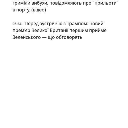
гриміли вибухи, повідомляють про "прильоти"
в порту. (відео)
Перед зустріччю з Трампом: новий
05:34
прем'єр Великої Британії першим прийме
Зеленського — що обговорять
Загроза наступу РФ з півночі: Україна
05:00
оперативно будує нові лінії укріплень (фото)
Британія передасть Україні права на Stone
05:00
Cloak: що відомо про систему РЕБ, яка
"приховує" дрони
Напад на ЛГБТКІ+ прайд у Берліні: поліція
04:00
застрелила головного підозрюваного
Неокаперство XXI століття: війна в Ірані
03:34
воскресила майже забутий феномен «морських