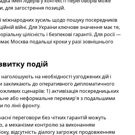
гадка імен лідерів у контексті переговорів може
, для загострення позицій.
ації міжнародних зусиль щодо пошуку посередників
йній війні. Для України ключове значення має те,
іальну цілісність і безпекові гарантії. Для росії —
имає Москва подальші кроки у разі зовнішнього
звитку подій
и наголошують на необхідності узгоджених дій і
ави закликають до оперативного дипломатичного
ожливих сценаріїв: 1) активізація посередницьких
альне або неформальне перемир'я з подальшими
 по лінії фронту.
дчасні переговори без чітких гарантій можуть
кво, а механізми контролю за виконанням
оку, відсутність діалогу загрожує продовженням