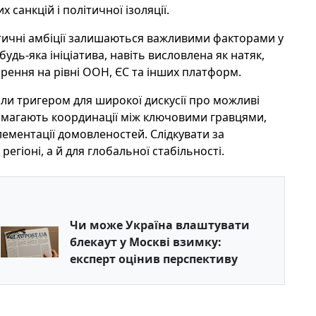
санкцій і політичної ізоляції.
ітичні амбіції залишаються важливими факторами у
дь-яка ініціатива, навіть висловлена як натяк,
рення на рівні ООН, ЄС та інших платформ.
ли тригером для широкої дискусії про можливі
имагають координації між ключовими гравцями,
лементації домовленостей. Слідкувати за
егіоні, а й для глобальної стабільності.
Чи може Україна влаштувати
блекаут у Москві взимку:
експерт оцінив перспективу