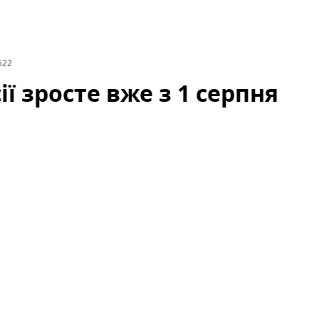
522
ії зросте вже з 1 серпня
ості збройних сил викликало хвилю запитань і
словами президента, відповідні кроки набудуть
ійних, кадрових та фінансових рішень для реалізації
армії росії від початку року.
Зараз важливо
ьшення, які правові механізми задіяні та які
 вже з 1 серпня — деталі