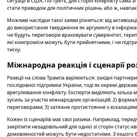
ситуації в США. По-третє, для сторін конфлікту сама з
стати приводом для політичних рішень або ж, навпаки
Можливі наслідки такої заяви різняться: від активіз
до використання твердження як аргументу в інформаці
чи будуть переговори враховувати суверенітет, територ
які компроміси можуть бути прийнятними, і чи підтр
тиску.
Міжнародна реакція і сценарії ро
Реакції на слова Трампа варіюються: західні партнер
послідовної підтримки України, тоді як окремі держ
врегулювання конфлікту. Експерти виділяють кілька м
зусиль за участю міжнародних організацій; 2) форм
переговорами; 3) затяжне протистояння з ескалаціями
Кожен із сценаріїв має свої ризики. Наприклад, пере
закріпити незадовільний для однієї зі сторін статус-
домовленостей можуть бути недостатніми. З іншого б