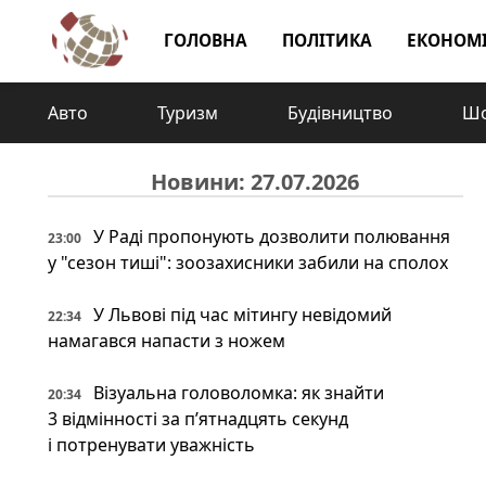
ГОЛОВНА
ПОЛІТИКА
ЕКОНОМ
Авто
Туризм
Будівництво
Шо
Новини: 27.07.2026
У Раді пропонують дозволити полювання
23:00
у "сезон тиші": зоозахисники забили на сполох
У Львові під час мітингу невідомий
22:34
намагався напасти з ножем
Візуальна головоломка: як знайти
20:34
3 відмінності за п’ятнадцять секунд
і потренувати уважність