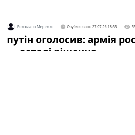
Роксолана Мережко
Опубліковано
27.07.26 18:35
5
путін оголосив: армія рос
— деталі рішення
Офіційне оголошення кремля про збільшення чисельн
припущень як усередині росії, так і за її межами. За 
чинності з 1 серпня, і вже згадується низка організац
цього плану.
Це вже третє рішення про розширення 
розібратися в деталях: кого саме стосуватиметься збіл
можливі наслідки для регіону й для світової безпеки.
путін оголосив: армія росії зросте