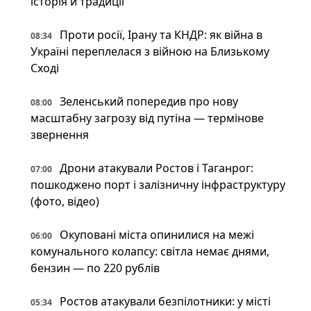
історія й традиції
Проти росії, Ірану та КНДР: як війна в
08:34
Україні переплелася з війною на Близькому
Сході
Зеленський попередив про нову
08:00
масштабну загрозу від путіна — термінове
звернення
Дрони атакували Ростов і Таганрог:
07:00
пошкоджено порт і залізничну інфраструктуру
(фото, відео)
Окуповані міста опинилися на межі
06:00
комунального колапсу: світла немає днями,
бензин — по 220 рублів
Ростов атакували безпілотники: у місті
05:34