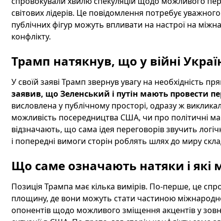
спровокували хвилю спекуляцій щодо можливого переб
світових лідерів. Це повідомлення потребує уважного
публічних фігур можуть впливати на настрої на міжна
конфлікту.
Трамп натякнув, що у війні Україн
У своїй заяві Трамп звернув увагу на необхідність п
заявив, що Зеленський і путін мають провести п
висловлена у публічному просторі, одразу ж виклика
можливість посередництва США, чи про політичні ма
відзначають, що сама ідея переговорів звучить логіч
і попередні вимоги сторін роблять шлях до миру скл
Що саме означають натяки і які 
Позиція Трампа має кілька вимірів. По-перше, це спро
площину, де вони можуть стати частиною міжнародної д
опонентів щодо можливого зміщення акцентів у зовні