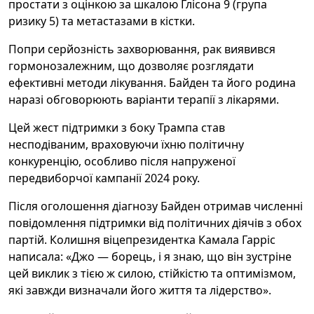
простати з оцінкою за шкалою Глісона 9 (група
ризику 5) та метастазами в кістки.
Попри серйозність захворювання, рак виявився
гормонозалежним, що дозволяє розглядати
ефективні методи лікування. Байден та його родина
наразі обговорюють варіанти терапії з лікарями.
Цей жест підтримки з боку Трампа став
несподіваним, враховуючи їхню політичну
конкуренцію, особливо після напруженої
передвиборчої кампанії 2024 року.
Після оголошення діагнозу Байден отримав численні
повідомлення підтримки від політичних діячів з обох
партій. Колишня віцепрезидентка Камала Гарріс
написала: «Джо — борець, і я знаю, що він зустріне
цей виклик з тією ж силою, стійкістю та оптимізмом,
які завжди визначали його життя та лідерство».