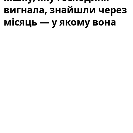
вигнала, знайшли через
місяць — у якому вона
стані
Історія, яка не залишила байдужими місцевих
жителів, почалася з випадкового виявлення тварини,
що сховалася під кущем біля одного з житлових
будинків. Люди, які проходили повз, спочатку
подумали, що це просто дика кішка, але уважніша
перевірка виявила сліди недоїдання та стресу. Через
місяць від моменту, коли її вигнали з дому, кішку
нарешті знайшли — і почалася довга дорога до
відновлення.