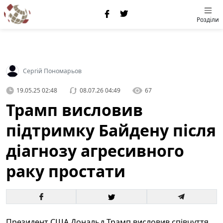
Розділи
Сергій Пономарьов
19.05.25 02:48
08.07.26 04:49
67
Трамп висловив
підтримку Байдену після
діагнозу агресивного
раку простати
Президент США Дональд Трамп висловив співчуття