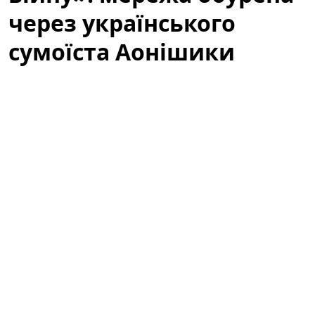
через українського
сумоїста Аонішики
У соціальних мережах активно обговорюють
українського сумоїста Данііла Явгусишина, більш
відомого як
Аонішики Арата
. Зокрема, користувачі
мережі обурені тим, що він не висловлює свою
публічну позицію щодо війни, і дискусія навколо
спортсмена перетворилася на широку хвилю
коментарів, припущень та критики.
«Не говорить про війну»: що стало
приводом для обурення
Після кількох помітних виступів на міжнародних