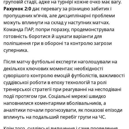
груповій стадії, адже на турнірі кожне очко має вагу.
Рахунок 2:0
дає перевагу за різницею забитих і
пропущених м’ячів, але дисциплінарні проблеми
можуть вплинути на склад у наступних матчах.
Команда ПАР, попри поразку, продемонструвала
готовність боротися й шукати варіанти для
поліпшення гри в обороні та контролю загрози
суперника.
Після матчу футбольні експерти наголошували на
декількох ключових моментах: необхідності
суворішого контролю емоцій футболістів, важливості
суддівської роботи в епоху технологій та ролі
тренерської стратегії при реагуванні на несподівані
події протягом гри. Соціальні мережі швидко
наповнилися коментарями вболівальників, а
аналітики почали прогнозувати, як показові епізоди
вплинуть на подальший перебіг групи на ЧС.
Крім того, суддівські вилучення і саме проведення