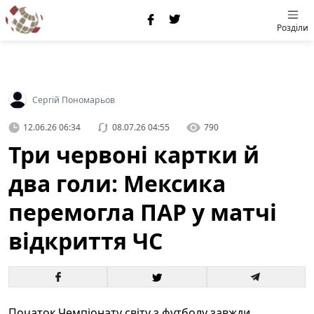
Розділи
Сергій Пономарьов
12.06.26 06:34
08.07.26 04:55
790
Три червоні картки й
два голи: Мексика
перемогла ПАР у матчі
відкриття ЧС
Початок Чемпіонату світу з футболу завжди