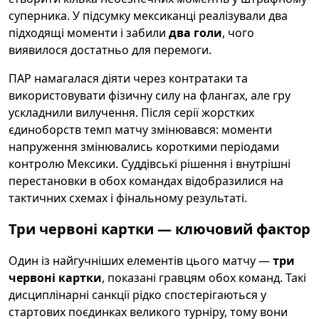
суперника. У підсумку мексиканці реалізували два
підходящі моменти і забили
два голи
, чого
виявилося достатньо для перемоги.
ПАР намагалася діяти через контратаки та
використовувати фізичну силу на флангах, але гру
ускладнили вилучення. Після серії жорстких
єдиноборств темп матчу змінювався: моменти
напруження змінювались короткими періодами
контролю Мексики. Суддівські рішення і внутрішні
перестановки в обох командах відобразилися на
тактичних схемах і фінальному результаті.
Три червоні картки — ключовий фактор
Один із найгучніших елементів цього матчу —
три
червоні картки
, показані гравцям обох команд. Такі
дисциплінарні санкції рідко спостерігаються у
стартових поєдинках великого турніру, тому вони