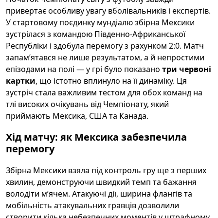
привертає особливу увагу вболівальників і експертів.
У стартовому поєдинку мундіалю збірна Мексики
зустрілася з командою Південно-Африканської
Республіки і здобула перемогу з рахунком 2:0. Матч
запам’ятався не лише результатом, а й непростими
епізодами на полі — у грі було показано
три червоні
картки
, що істотно вплинуло на її динаміку. Ця
зустріч стала важливим тестом для обох команд на
тлі високих очікувань від Чемпіонату, який
приймають Мексика, США та Канада.
Хід матчу: як Мексика забезпечила
перемогу
Збірна Мексики взяла під контроль гру ще з перших
хвилин, демонструючи швидкий темп та бажання
володіти м’ячем. Атакуючі дії, ширина флангів та
мобільність атакувальних гравців дозволили
створити кілька небезпечних моментів у штрафному