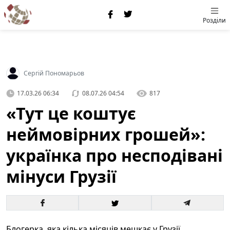
Розділи
Сергій Пономарьов
17.03.26 06:34
08.07.26 04:54
817
«Тут це коштує
неймовірних грошей»:
українка про несподівані
мінуси Грузії
Блогерка, яка кілька місяців мешкає у Грузії,