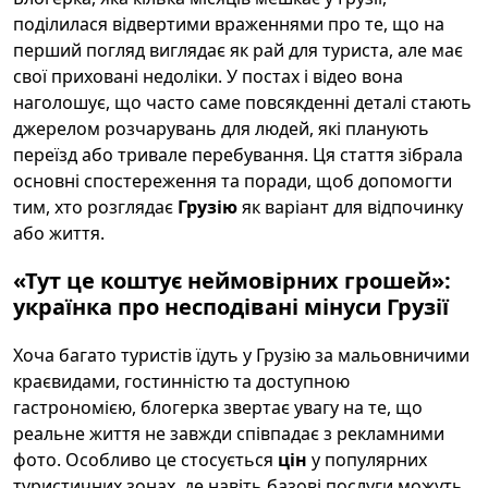
поділилася відвертими враженнями про те, що на
перший погляд виглядає як рай для туриста, але має
свої приховані недоліки. У постах і відео вона
наголошує, що часто саме повсякденні деталі стають
джерелом розчарувань для людей, які планують
переїзд або тривале перебування. Ця стаття зібрала
основні спостереження та поради, щоб допомогти
тим, хто розглядає
Грузію
як варіант для відпочинку
або життя.
«Тут це коштує неймовірних грошей»:
українка про несподівані мінуси Грузії
Хоча багато туристів їдуть у Грузію за мальовничими
краєвидами, гостинністю та доступною
гастрономією, блогерка звертає увагу на те, що
реальне життя не завжди співпадає з рекламними
фото. Особливо це стосується
цін
у популярних
туристичних зонах, де навіть базові послуги можуть