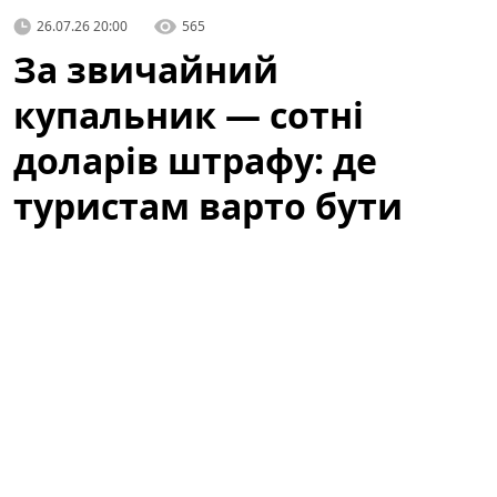
26.07.26 20:00
565
За звичайний
купальник — сотні
доларів штрафу: де
туристам варто бути
обережними
Літній відпочинок у Барселоні — це пляжі, сонце та
прогулянки узбережжям. Водночас туристів
попереджають: те, що здається звичним пляжним
виглядом, у місті може викликати неприємності.
Варто знати місцеві правила, щоб не зіпсувати собі