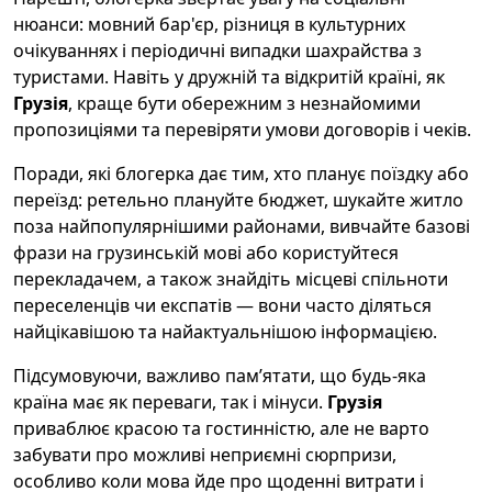
нюанси: мовний бар'єр, різниця в культурних
очікуваннях і періодичні випадки шахрайства з
туристами. Навіть у дружній та відкритій країні, як
Грузія
, краще бути обережним з незнайомими
пропозиціями та перевіряти умови договорів і чеків.
Поради, які блогерка дає тим, хто планує поїздку або
переїзд: ретельно плануйте бюджет, шукайте житло
поза найпопулярнішими районами, вивчайте базові
фрази на грузинській мові або користуйтеся
перекладачем, а також знайдіть місцеві спільноти
переселенців чи експатів — вони часто діляться
найцікавішою та найактуальнішою інформацією.
Підсумовуючи, важливо пам’ятати, що будь-яка
країна має як переваги, так і мінуси.
Грузія
приваблює красою та гостинністю, але не варто
забувати про можливі неприємні сюрпризи,
особливо коли мова йде про щоденні витрати і