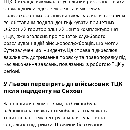
ТЦК. Ситуація викликала суспільний резонанс: свідки
оприлюднили відео в мережі, а в місцевих
правоохоронних органів виникла задача встановити
всі обставини події та ідентифікувати причетних.
Обласний територіальний центр комплектування
(ТЦК) вже оголосив про початок службового
розслідування дій військовослужбовців, що могли
бути залучені до інциденту. Ця справa підкреслює
важливість дотримання порядку та правопорядку під
час виконання завдань, пов’язаних із роботою ТЦК у
регіоні.
У Львові перевірять дії військових ТЦК
після інциденту на Сихові
За першими відомостями, на Сихові була
заблокована низка автомобілів, які належать
територіальному центру комплектування та
соціальної підтримки. Причини блокування