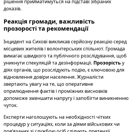
рішення прийматимуться на підставі зібраних
доказів.
Реакція громади, важливість
прозорості та рекомендації
Інцидент на Сихові викликав серйозну реакцію серед
місцевих жителів і волонтерських спільнот. Громада
вимагає швидкого та публічного розслідування, щоб
уникнути спекуляцій та дезінформації.
Прозорість
у
діях органів, що розслідують подію, є ключовою для
відновлення довіри населення. Журналісти
звертають увагу на те, що оперативне
оприлюднення фактів і проміжних висновків
допоможе зменшити напругу і запобігти виникненню
чуток.
Експерти наголошують на необхідності чітких
процедур у ситуаціях, коли за діями військових чи
пов’язаних зі службою осіб слідують претензії.