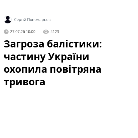
Сергій Пономарьов
27.07.26 10:00
4123
Загроза балістики:
частину України
охопила повітряна
тривога
У кількох регіонах України оголосили повітряну
тривогу через загрозу ракетних ударів і активність
безпілотних літальних апаратів. Ситуація
залишається напруженою: місцеві служби