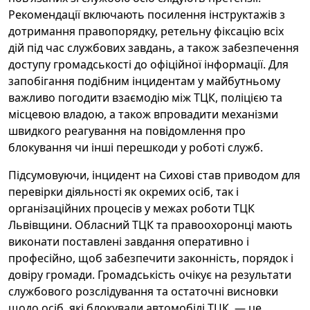
Рекомендації включають посилення інструктажів з
дотримання правопорядку, ретельну фіксацію всіх
дій під час службових завдань, а також забезпечення
доступу громадськості до офіційної інформації. Для
запобігання подібним інцидентам у майбутньому
важливо погодити взаємодію між ТЦК, поліцією та
місцевою владою, а також впровадити механізми
швидкого реагування на повідомлення про
блокування чи інші перешкоди у роботі служб.
Підсумовуючи, інцидент на Сихові став приводом для
перевірки діяльності як окремих осіб, так і
організаційних процесів у межах роботи ТЦК
Львівщини. Обласний ТЦК та правоохоронці мають
виконати поставлені завдання оперативно і
професійно, щоб забезпечити законність, порядок і
довіру громади. Громадськість очікує на результати
службового розслідування та остаточні висновки
щодо осіб, які блокували автомобілі ТЦК, — це