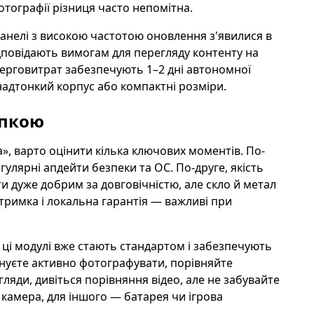
тографії різниця часто непомітна.
анелі з високою частотою оновлення з'явилися в
ідповідають вимогам для перегляду контенту на
енерговитрат забезпечують 1–2 дні автономної
надтонкий корпус або компактні розміри.
упкою
, варто оцінити кілька ключових моментів. По-
улярні апдейти безпеки та ОС. По-друге, якість
ти дуже добрим за довговічністю, але скло й метал
дтримка і локальна гарантія — важливі при
 — ці модулі вже стають стандартом і забезпечують
нуєте активно фотографувати, порівняйте
ляди, дивіться порівняння відео, але не забувайте
 камера, для іншого — батарея чи ігрова