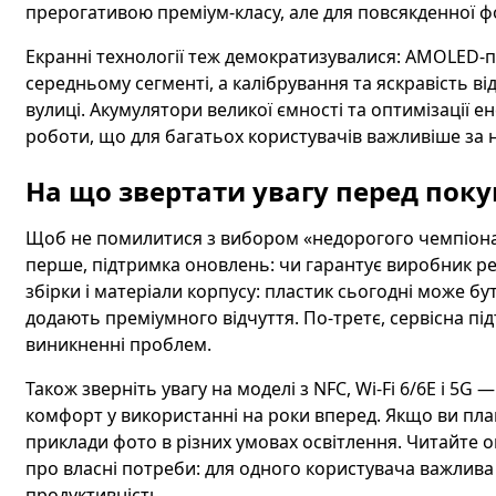
прерогативою преміум-класу, але для повсякденної фо
Екранні технології теж демократизувалися: AMOLED-п
середньому сегменті, а калібрування та яскравість в
вулиці. Акумулятори великої ємності та оптимізації 
роботи, що для багатьох користувачів важливіше за 
На що звертати увагу перед пок
Щоб не помилитися з вибором «недорогого чемпіона»
перше, підтримка оновлень: чи гарантує виробник рег
збірки і матеріали корпусу: пластик сьогодні може бу
додають преміумного відчуття. По-третє, сервісна пі
виникненні проблем.
Також зверніть увагу на моделі з NFC, Wi‑Fi 6/6E і 5G
комфорт у використанні на роки вперед. Якщо ви пла
приклади фото в різних умовах освітлення. Читайте ог
про власні потреби: для одного користувача важлива
продуктивність.