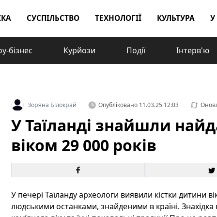
ІКА
СУСПІЛЬСТВО
ТЕХНОЛОГІЇ
КУЛЬТУРА
У
у-бізнес
Курйози
Події
Інтерв'ю
Зоряна Білокрай
Опубліковано
11.03.25 12:03
Онов
У Таїланді знайшли найд
віком 29 000 років
У печері Таїланду археологи виявили кістки дитини ві
людськими останками, знайденими в країні. Знахідка 