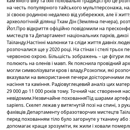
кам’яного віку та їхні поховальні традиції.Про це роз
на честь популярного тайського мультперсонажа, нале
зі своєю родиною недалеко від узбережжя, але її жи
археологічній ділянці Тхам Дін (Земляна печера), ро
Йот.Про відкриття офіційно повідомили на пресконфе
мистецтв та Департамент національних парків, дикої
Таїланду.Настінні малюнки та сліди життя давніх люде
розпочалися ще у 2020 році. На стінах і стелі трьох 
червоною охрою. Більшість зображень – це фігури люд
полюють на оленів і мавп. Як пояснила провідний ар
могли символізувати кров і владу.Розкопки, які розпо
вказували на використання печери доісторичними люд
насіння та каміння. Радіовуглецевий аналіз цих матері
29 000 до 11 000 років тому. Точний час створення 
невідомим.Незвичайне похованняПід шарами артефа
sapiens. Скелет лежав у витягнутій позі на спині, з р
фахівців Департаменту образотворчих мистецтв Таїлан
перед похованням тіло було загорнуте у тканину або з
допомагає краще зрозуміти, як жили і ховали померл