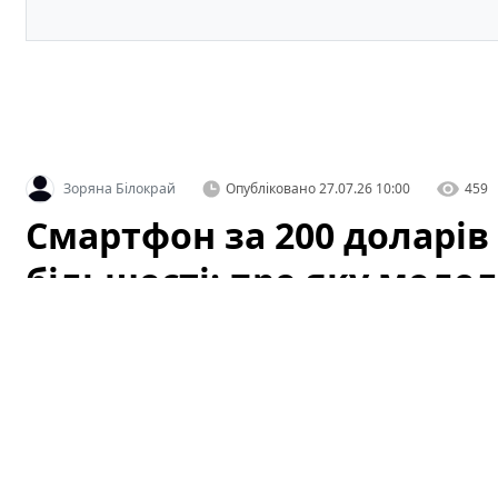
Зоряна Білокрай
Опубліковано
27.07.26 10:00
459
Смартфон за 200 доларів
більшості: про яку модел
Нині купівля смартфона за приблизно 200 доларів зда
доводить: за таку суму можна отримати пристрій, як
Далі — детальний огляд моделі, яка в цій категорії в
рекомендацій експертів і покупців.