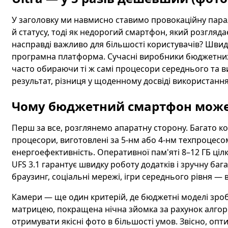
У заголовку ми навмисно ставимо провокаційну пар
й статусу, тоді як недорогий смартфон, який розгляд
насправді важливо для більшості користувачів? Швидк
програмна платформа. Сучасні виробники бюджетних 
часто обираючи ті ж самі процесори середнього та вищ
результат, різниця у щоденному досвіді використання
Чому бюджетний смартфон може
Перш за все, розглянемо апаратну сторону. Багато к
процесори, виготовлені за 5-нм або 4-нм техпроцесо
енергоефективність. Оперативної пам'яті 8–12 ГБ ціл
UFS 3.1 гарантує швидку роботу додатків і зручну баг
браузинг, соціальні мережі, ігри середнього рівня — в
Камери — ще один критерій, де бюджетні моделі зро
матрицею, покращена нічна зйомка за рахунок алгор
отримувати якісні фото в більшості умов. Звісно, оп