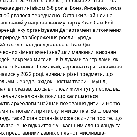
повідає Live Science. Скелет, прозваний "Пангпонд"
жав дитині віком 6-8 років. Вона, ймовірно, жила
ття обірвалося передчасно. Останки знайшли на
зташованій у національному парку Кхао Сам Рой
ренції, яку організували Департамент витончених
 природи та збереження рослин уряду
йАрхеологічні дослідження в Тхам Діні
печерних кімнат вчені знайшли малюнки, виконані
ей, зокрема мисливців із луками та стрілами, які
хеолог Канніка Премджай, червона охра та каміння
чалися у 2022 році, виявили різні предмети, що
ьми. Серед знахідок – кістки тварин, мушлі,
алів показав, що давні люди жили тут у період від
наскельних малюнків поки що залишається
ктів археологи знайшли поховання дитини Homo
уками та ногами, притиснутими до тіла. За словами
ду, такий стан останків може свідчити про те, що
в’язане.Це відкриття є унікальним для Таїланду та
их представники давніх спільнот мисливців-