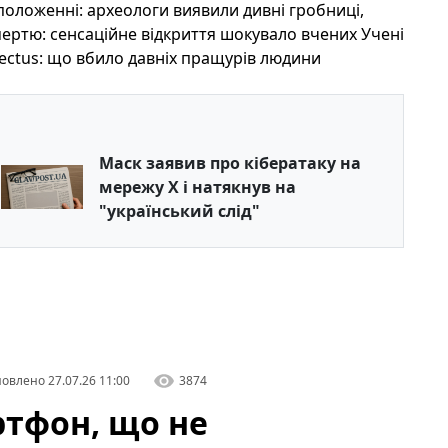
 положенні: археологи виявили дивні гробниці,
мертю: сенсаційне відкриття шокувало вчених Учені
ctus: що вбило давніх пращурів людини
Маск заявив про кібератаку на
мережу X і натякнув на
"український слід"
овлено
27.07.26 11:00
3874
ртфон, що не