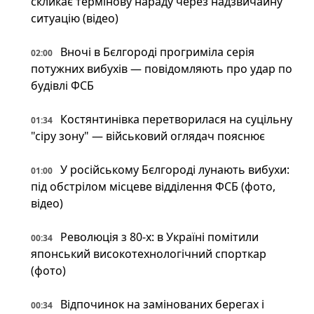
скликає термінову нараду через надзвичайну
ситуацію (відео)
Вночі в Бєлгороді прогриміла серія
02:00
потужних вибухів — повідомляють про удар по
будівлі ФСБ
Костянтинівка перетворилася на суцільну
01:34
"сіру зону" — військовий оглядач пояснює
У російському Бєлгороді лунають вибухи:
01:00
під обстрілом місцеве відділення ФСБ (фото,
відео)
Революція з 80-х: в Україні помітили
00:34
японський високотехнологічний спорткар
(фото)
Відпочинок на замінованих берегах і
00:34