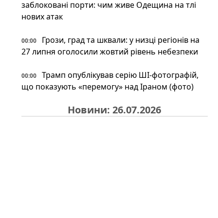
заблоковані порти: чим живе Одещина на тлі
нових атак
Грози, град та шквали: у низці регіонів на
00:00
27 липня оголосили жовтий рівень небезпеки
Трамп опублікував серію ШІ-фотографій,
00:00
що показують «перемогу» над Іраном (фото)
Новини: 26.07.2026
На російському Wildberries "зникли"
23:34
військові товари: що сталося насправді
Іран може відповісти Україні після удару
23:34
по судну: експерт назвав можливі сценарії
Під льодами Антарктики знайшли
23:00
прихований світ: науковці шоковані побаченим