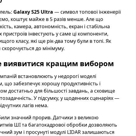
алель:
Galaxy S25 Ultra
— символ топової інженерії
аємо, коштує майже в 5 разів менше. Але що
ість, камера, автономність, екран і стабільна
пристроїв інвестують у саме ці компоненти,
ого класу, які ще рік-два тому були в топі. Як
 скорочується до мінімуму.
 виявитися кращим вибором
омпаній встановлюють у недорогі моделі
м, що забезпечує хорошу продуктивність і
ком достатньо для більшості завдань, а сховище
атозадачність. У підсумку, у щоденних сценаріях —
ідчутних лагів нема.
били значний прорив. Датчики з великою
итмів ШІ та багатокадрової обробки дозволяють
тичний зум і просунуті модулі LIDAR залишаються