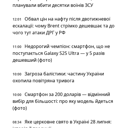
планували вбити десятки воїнів ЗСУ
Обвал цін на нафту після двотижневої
12:01
ескалації: чому Brent стрімко дешевшає та до
чого тут атаки ДРГ у РФ
Недорогий чемпіон: смартфон, що не
11:00
поступається Galaxy S25 Ultra — у 5 разів
дешевший (фото)
Загроза балістики: частину України
10:00
охопила повітряна тривога
Смартфон за 200 доларів — відмінний
10:00
вибір для більшості: про яку модель йдеться
(фото)
Яке церковне свято в Україні 28 липня:
08:34