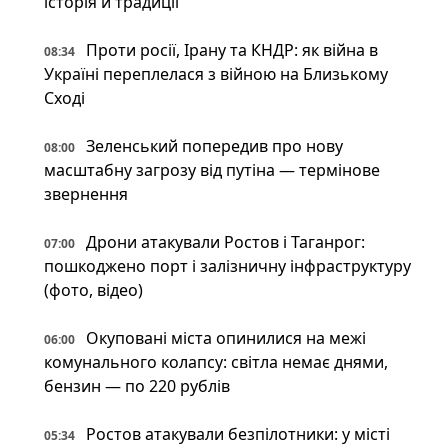
історія й традиції
Проти росії, Ірану та КНДР: як війна в
08:34
Україні переплелася з війною на Близькому
Сході
Зеленський попередив про нову
08:00
масштабну загрозу від путіна — термінове
звернення
Дрони атакували Ростов і Таганрог:
07:00
пошкоджено порт і залізничну інфраструктуру
(фото, відео)
Окуповані міста опинилися на межі
06:00
комунального колапсу: світла немає днями,
бензин — по 220 рублів
Ростов атакували безпілотники: у місті
05:34