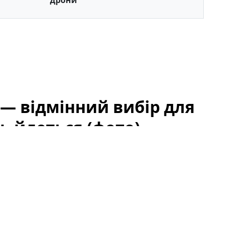
дрони
 — відмінний вибір для
ь йдеться (фото)
ється компромісом між ціною й якістю, але ринок
ий задовольнить потреби більшості користувачів.
иглядає особливо привабливо і часто потрапляє до