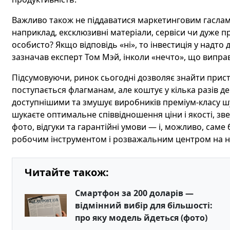
Важливо також не піддаватися маркетинговим гаслам
наприклад, ексклюзивні матеріали, сервіси чи дуже п
особисто? Якщо відповідь «ні», то інвестиція у надт
зазначав експерт Том Мэй, інколи «нечто», що виправд
Підсумовуючи, ринок сьогодні дозволяє знайти прист
поступається флагманам, але коштує у кілька разів
доступнішими та змушує виробників преміум‑класу шу
шукаєте оптимальне співвідношення ціни і якості, зве
фото, відгуки та гарантійні умови — і, можливо, са
робочим інструментом і розважальним центром на н
Читайте також:
Смартфон за 200 доларів —
відмінний вибір для більшості:
про яку модель йдеться (фото)