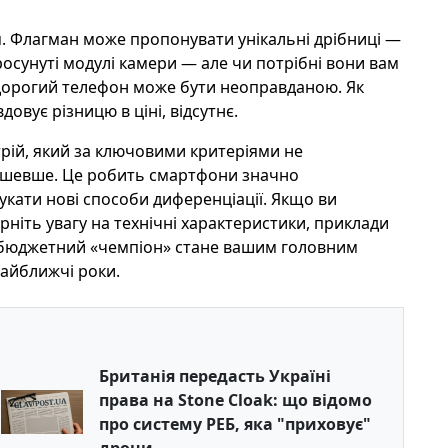
. Флагман може пропонувати унікальні дрібниці —
росунуті модулі камери — але чи потрібні вони вам
о дорогий телефон може бути неоправданою. Як
овує різницю в ціні, відсутнє.
рій, який за ключовими критеріями не
 дешевше. Це робить смартфони значно
кати нові способи диференціації. Якщо ви
рніть увагу на технічні характеристики, приклади
ме бюджетний «чемпіон» стане вашим головним
айближчі роки.
Британія передасть Україні
права на Stone Cloak: що відомо
про систему РЕБ, яка "приховує"