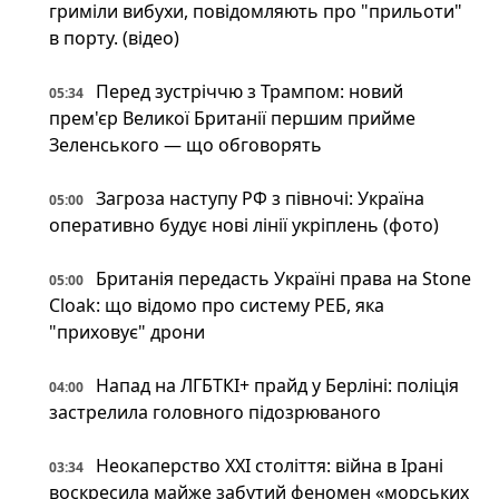
гриміли вибухи, повідомляють про "прильоти"
в порту. (відео)
Перед зустріччю з Трампом: новий
05:34
прем'єр Великої Британії першим прийме
Зеленського — що обговорять
Загроза наступу РФ з півночі: Україна
05:00
оперативно будує нові лінії укріплень (фото)
Британія передасть Україні права на Stone
05:00
Cloak: що відомо про систему РЕБ, яка
"приховує" дрони
Напад на ЛГБТКІ+ прайд у Берліні: поліція
04:00
застрелила головного підозрюваного
Неокаперство XXI століття: війна в Ірані
03:34
воскресила майже забутий феномен «морських