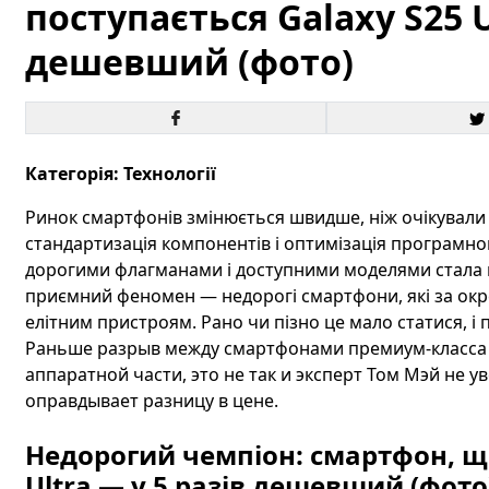
поступається Galaxy S25 U
дешевший (фото)
Категорія: Технології
Ринок смартфонів змінюється швидше, ніж очікували 
стандартизація компонентів і оптимізація програмно
дорогими флагманами і доступними моделями стала м
приємний феномен — недорогі смартфони, які за ок
елітним пристроям. Рано чи пізно це мало статися, і п
Раньше разрыв между смартфонами премиум-класса 
аппаратной части, это не так и эксперт Том Мэй не ув
оправдывает разницу в цене.
Недорогий чемпіон: смартфон, що
Ultra — у 5 разів дешевший (фото