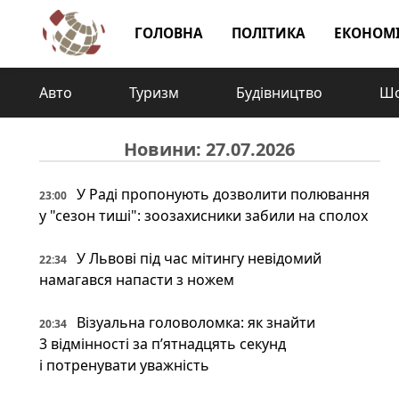
ГОЛОВНА
ПОЛІТИКА
ЕКОНОМ
Авто
Туризм
Будівництво
Шо
Новини: 27.07.2026
У Раді пропонують дозволити полювання
23:00
у "сезон тиші": зоозахисники забили на сполох
У Львові під час мітингу невідомий
22:34
намагався напасти з ножем
Візуальна головоломка: як знайти
20:34
3 відмінності за п’ятнадцять секунд
і потренувати уважність