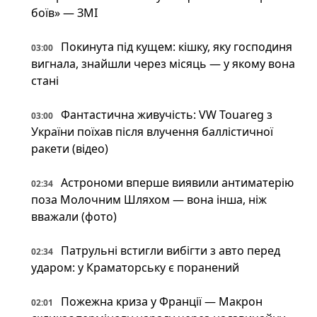
боїв» — ЗМІ
Покинута під кущем: кішку, яку господиня
03:00
вигнала, знайшли через місяць — у якому вона
стані
Фантастична живучість: VW Touareg з
03:00
України поїхав після влучення баллістичної
ракети (відео)
Астрономи вперше виявили антиматерію
02:34
поза Молочним Шляхом — вона інша, ніж
вважали (фото)
Патрульні встигли вибігти з авто перед
02:34
ударом: у Краматорську є поранений
Пожежна криза у Франції — Макрон
02:01