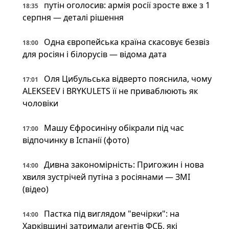
путін оголосив: армія росії зросте вже з 1
18:35
серпня — деталі рішення
Одна європейська країна скасовує безвіз
18:00
для росіян і білорусів — відома дата
Оля Цибульська відверто пояснила, чому
17:01
ALEKSEEV і BRYKULETS її не приваблюють як
чоловіки
Машу Єфросиніну обікрали під час
17:00
відпочинку в Іспанії (фото)
Дивна закономірність: Пригожин і нова
14:00
хвиля зустрічей путіна з росіянами — ЗМІ
(відео)
Пастка під виглядом "вечірки": на
14:00
Харківщині затримали агентів ФСБ, які