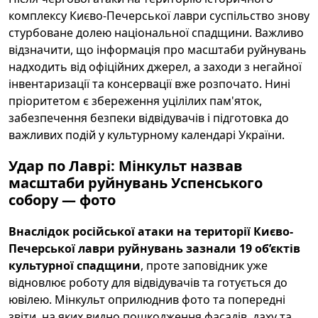
комплексу Києво-Печерської лаври суспільство знову
стурбоване долею національної спадщини. Важливо
відзначити, що інформація про масштаби руйнувань
надходить від офіційних джерел, а заходи з негайної
інвентаризації та консервації вже розпочато. Нині
пріоритетом є збереження уцілілих пам'яток,
забезпечення безпеки відвідувачів і підготовка до
важливих подій у культурному календарі України.
Удар по Лаврі: Мінкульт назвав
масштаби руйнувань Успенського
собору — фото
Внаслідок російської атаки на території Києво-
Печерської лаври руйнувань зазнали 19 об’єктів
культурної спадщини
, проте заповідник уже
відновлює роботу для відвідувачів та готується до
ювілею. Мінкульт оприлюднив фото та попередні
звіти, на яких видно пошкодження фасадів, даху та