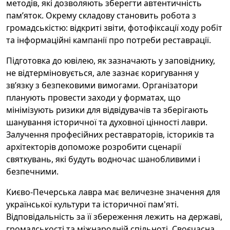
методів, які дозволяють зберегти автентичність
пам’яток. Окрему складову становить робота з
громадськістю: відкриті звіти, фотофіксації ходу робіт
та інформаційні кампанії про потреби реставрації.
Підготовка до ювілею, як зазначають у заповіднику,
не відтерміновується, але зазнає коригування у
зв’язку з безпековими вимогами. Організатори
планують провести заходи у форматах, що
мінімізують ризики для відвідувачів та зберігають
шанування історичної та духовної цінності лаври.
Залучення професійних реставраторів, істориків та
архітекторів допоможе розробити сценарії
святкувань, які будуть водночас шанобливими і
безпечними.
Києво-Печерська лавра має величезне значення для
української культури та історичної пам'яті.
Відповідальність за її збереження лежить на державі,
громадськості та міжнародній спільноті. Своєчасна