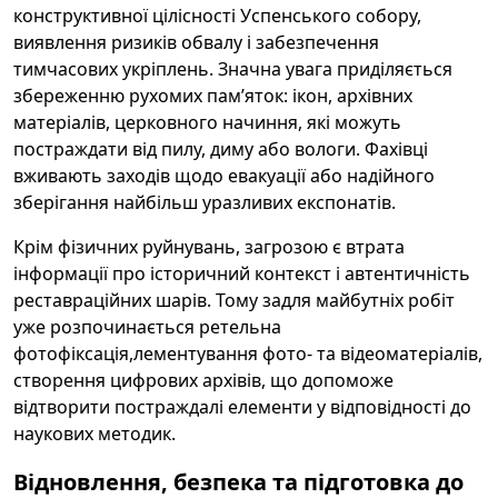
конструктивної цілісності Успенського собору,
виявлення ризиків обвалу і забезпечення
тимчасових укріплень. Значна увага приділяється
збереженню рухомих пам’яток: ікон, архівних
матеріалів, церковного начиння, які можуть
постраждати від пилу, диму або вологи. Фахівці
вживають заходів щодо евакуації або надійного
зберігання найбільш уразливих експонатів.
Крім фізичних руйнувань, загрозою є втрата
інформації про історичний контекст і автентичність
реставраційних шарів. Тому задля майбутніх робіт
уже розпочинається ретельна
фотофіксація,лементування фото- та відеоматеріалів,
створення цифрових архівів, що допоможе
відтворити постраждалі елементи у відповідності до
наукових методик.
Відновлення, безпека та підготовка до