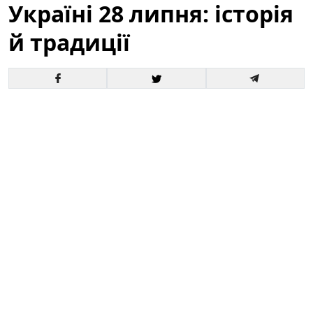
Україні 28 липня: історія
й традиції
Що за церковне свято святкують в Україні за новим
і старим календарем і кому моляться віряни —
читайте в матеріалі ТСН.ua. У цій статті детально
розповімо про головне святкування, яке припадає на
28 липня
, його історичне походження, богослужбові
та народні традиції, а також про те, до кого
звертаються з молитвами у цей день.
Яке церковне свято в Україні 28 липня:
історія й значення
28 липня в православному та греко-католицькому
календарі України відзначається пам’ять
святого