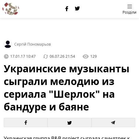
Розділи
Сергій Пономарьов
17.01.17 10:47
06.07.26 21:54
129
Украинские музыканты
сыграли мелодию из
сериала "Шерлок" на
бандуре и баяне
Украинская группа B&B project сыграла саундтрек к