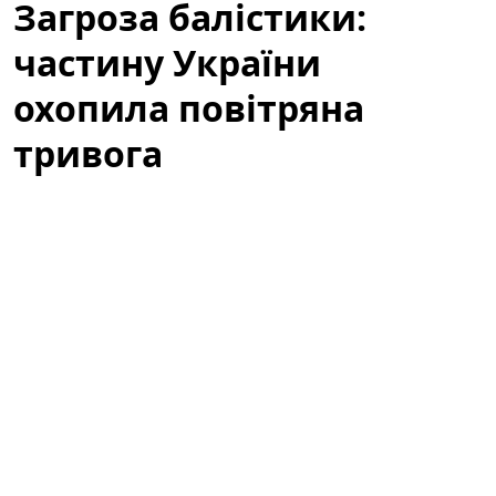
Загроза балістики:
частину України
охопила повітряна
тривога
У кількох регіонах України оголосили повітряну
тривогу через загрозу ракетних ударів і активність
безпілотних літальних апаратів. Ситуація
залишається напруженою: місцеві служби
цивільного захисту працюють у посиленому режимі,
правоохоронні органи координують дії, а
мешканцям радять не ігнорувати сигнали
оповіщення. У статті розглянемо причини тривоги,
райони, яким загрожує небезпека, а також практичні