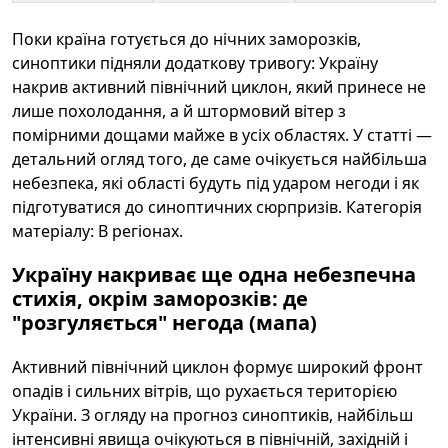
Поки країна готується до нічних заморозків,
синоптики підняли додаткову тривогу: Україну
накрив активний північний циклон, який принесе не
лише похолодання, а й штормовий вітер з
помірними дощами майже в усіх областях. У статті —
детальний огляд того, де саме очікується найбільша
небезпека, які області будуть під ударом негоди і як
підготуватися до синоптичних сюрпризів. Категорія
матеріалу: В регіонах.
Україну накриває ще одна небезпечна
стихія, окрім заморозків: де
"розгуляється" негода (мапа)
Активний північний циклон формує широкий фронт
опадів і сильних вітрів, що рухається територією
України. З огляду на прогноз синоптиків, найбільш
інтенсивні явища очікуються в північній, західній і