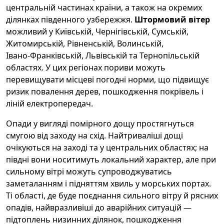
центральній частинах країни, а також на окремих
ділянках південного узбережжя.
Штормовий вітер
можливий у Київській, Чернігівській, Сумській,
Житомирській, Рівненській, Волинській,
Івано‑Франківській, Львівській та Тернопільській
областях. У цих регіонах пориви можуть
перевищувати місцеві погодні норми, що підвищує
ризик повалення дерев, пошкодження покрівель і
ліній електропередач.
Опади у вигляді помірного дощу простягнуться
смугою від заходу на схід. Найтриваліші дощі
очікуються на заході та у центральних областях; на
півдні вони носитимуть локальний характер, але при
сильному вітрі можуть супроводжуватись
заметаланням і підняттям хвиль у морських портах.
Ті області, де буде поєднання сильного вітру й рясних
опадів, найвразливіші до аварійних ситуацій —
підтоплень низинних ділянок, пошкодження