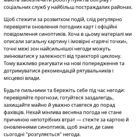
соціальних служб у найбільш постраждалих районах.
Щоб стежити за розвитком подій, слід регулярно
перевіряти оновлення погодних карт і офіційні
повідомлення синоптиків. Хоча в цьому матеріалі ми
описали загальну картину і імовірні «гарячі точки»,
точні межі зон найсильнішої негоди можуть
змінюватися у залежності від траєкторії циклону.
Тому важливо реагувати на нові попередження та
дотримуватися рекомендацій рятувальників і
місцевої влади.
Будьте пильними та бережіть себе під час негоди:
перевіряйте прогнози, готуйтеся заздалегідь,
захищайте майно й уважно ставтеся до порад
фахівців. Нехай мінлива весняна погода не стане
причиною непотрібних втрат — стежте за картою й
оновленнями синоптиків, щоб знати, де саме
сьогодні "розгуляється" негода.