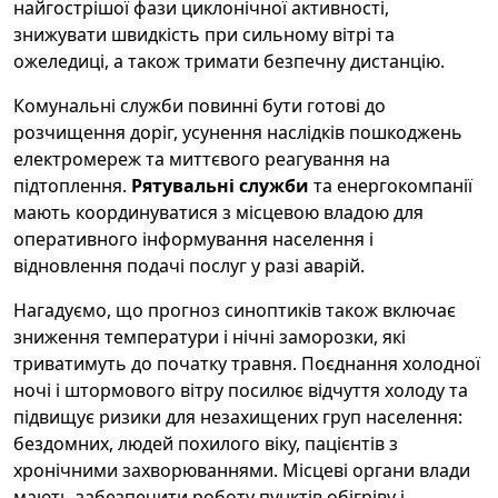
найгострішої фази циклонічної активності,
знижувати швидкість при сильному вітрі та
ожеледиці, а також тримати безпечну дистанцію.
Комунальні служби повинні бути готові до
розчищення доріг, усунення наслідків пошкоджень
електромереж та миттєвого реагування на
підтоплення.
Рятувальні служби
та енергокомпанії
мають координуватися з місцевою владою для
оперативного інформування населення і
відновлення подачі послуг у разі аварій.
Нагадуємо, що прогноз синоптиків також включає
зниження температури і нічні заморозки, які
триватимуть до початку травня. Поєднання холодної
ночі і штормового вітру посилює відчуття холоду та
підвищує ризики для незахищених груп населення:
бездомних, людей похилого віку, пацієнтів з
хронічними захворюваннями. Місцеві органи влади
мають забезпечити роботу пунктів обігріву і