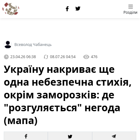
Розділи
Всеволод Чабанець
23.04.26 06:38
08.07.26 04:54
476
Україну накриває ще
одна небезпечна стихія,
окрім заморозків: де
"розгуляється" негода
(мапа)