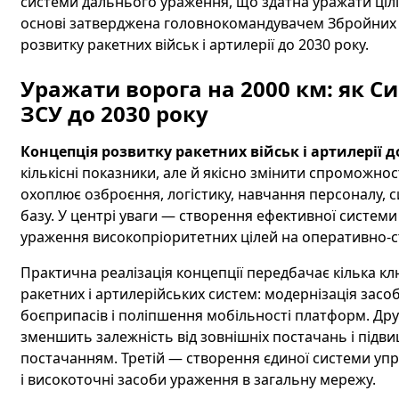
системи дальнього ураження, що здатна уражати цілі н
основі затверджена головнокомандувачем Збройних
розвитку ракетних військ і артилерії до 2030 року.
Уражати ворога на 2000 км: як С
ЗСУ до 2030 року
Концепція розвитку ракетних військ і артилерії д
кількісні показники, але й якісно змінити спроможно
охоплює озброєння, логістику, навчання персоналу, 
базу. У центрі уваги — створення ефективної системи
ураження високопріоритетних цілей на оперативно-ст
Практична реалізація концепції передбачає кілька 
ракетних і артилерійських систем: модернізація засо
боєприпасів і поліпшення мобільності платформ. Др
зменшить залежність від зовнішніх постачань і підвищ
постачанням. Третій — створення єдиної системи упра
і високоточні засоби ураження в загальну мережу.