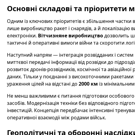
Основні складові та пріоритети м
Одним із ключових пріоритетів є збільшення частки 
лише виробництво ракет і снарядів, а й локалізацію в
електроніки.
Вітчизняне виробництво
дозволить шв
тактичні й оперативні вимоги війни та скоротити лог
Наступний напрям — інтеграція розвідданих і систем 
миттєвої передачі інформації від розвідки до підрозд
розвиток дронів-розвідників, космічної та авіаційно
даних. Тільки у поєднанні з високоточними ракетам
ураження цілей на відстані до
2000 км
із мінімальним
Не менш важливими є питання підготовки особового 
засобів. Модернізація техніки без відповідного підг
інвестицій. Концепція передбачає інтенсивні тренув
оперативної взаємодії між родами військ.
Геополітичні та оборонні наслідк