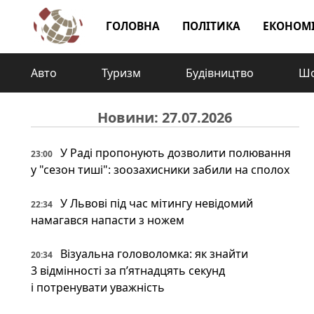
ГОЛОВНА
ПОЛІТИКА
ЕКОНОМ
Авто
Туризм
Будівництво
Шо
Новини: 27.07.2026
У Раді пропонують дозволити полювання
23:00
у "сезон тиші": зоозахисники забили на сполох
У Львові під час мітингу невідомий
22:34
намагався напасти з ножем
Візуальна головоломка: як знайти
20:34
3 відмінності за п’ятнадцять секунд
і потренувати уважність