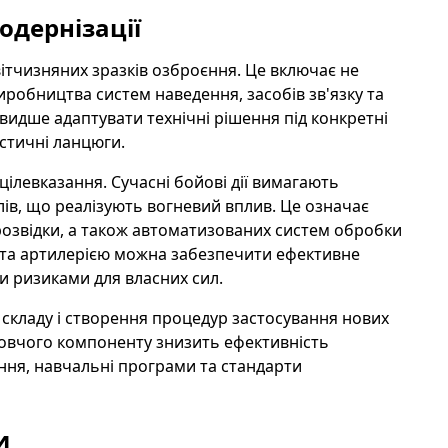
одернізації
вітчизняних зразків озброєння. Це включає не
иробництва систем наведення, засобів зв'язку та
идше адаптувати технічні рішення під конкретні
істичні ланцюги.
цілевказання. Сучасні бойові дії вимагають
ілів, що реалізують вогневий вплив. Це означає
ї розвідки, а також автоматизованих систем обробки
и та артилерією можна забезпечити ефективне
и ризиками для власних сил.
складу і створення процедур застосування нових
отовчого компоненту знизить ефективність
ання, навчальні програми та стандарти
и