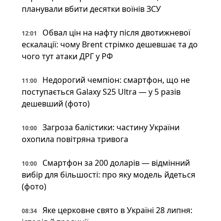
планували вбити десятки воїнів ЗСУ
Обвал цін на нафту після двотижневої
12:01
ескалації: чому Brent стрімко дешевшає та до
чого тут атаки ДРГ у РФ
Недорогий чемпіон: смартфон, що не
11:00
поступається Galaxy S25 Ultra — у 5 разів
дешевший (фото)
Загроза балістики: частину України
10:00
охопила повітряна тривога
Смартфон за 200 доларів — відмінний
10:00
вибір для більшості: про яку модель йдеться
(фото)
Яке церковне свято в Україні 28 липня:
08:34