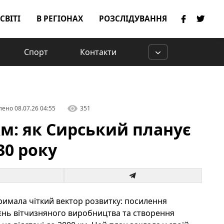
 СВІТІ
В РЕГІОНАХ
РОЗСЛІДУВАННЯ
Спорт
Контакти
лено
08.07.26 04:55
351
км: як Сирський планує
30 року
римала чіткий вектор розвитку: посилення
оєнь вітчизняного виробництва та створення