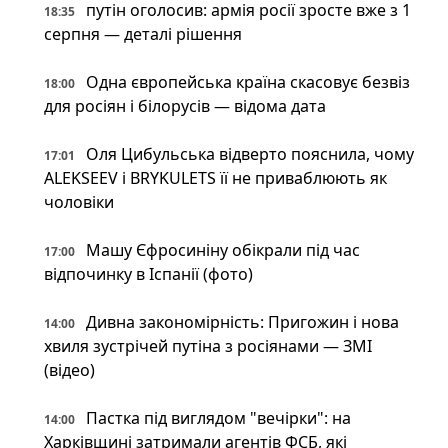
путін оголосив: армія росії зросте вже з 1
18:35
серпня — деталі рішення
Одна європейська країна скасовує безвіз
18:00
для росіян і білорусів — відома дата
Оля Цибульська відверто пояснила, чому
17:01
ALEKSEEV і BRYKULETS її не приваблюють як
чоловіки
Машу Єфросиніну обікрали під час
17:00
відпочинку в Іспанії (фото)
Дивна закономірність: Пригожин і нова
14:00
хвиля зустрічей путіна з росіянами — ЗМІ
(відео)
Пастка під виглядом "вечірки": на
14:00
Харківщині затримали агентів ФСБ, які