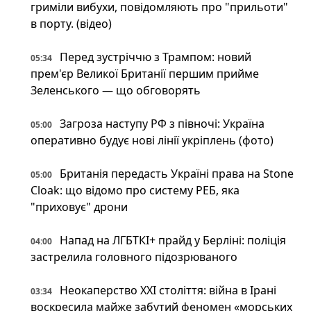
гриміли вибухи, повідомляють про "прильоти"
в порту. (відео)
Перед зустріччю з Трампом: новий
05:34
прем'єр Великої Британії першим прийме
Зеленського — що обговорять
Загроза наступу РФ з півночі: Україна
05:00
оперативно будує нові лінії укріплень (фото)
Британія передасть Україні права на Stone
05:00
Cloak: що відомо про систему РЕБ, яка
"приховує" дрони
Напад на ЛГБТКІ+ прайд у Берліні: поліція
04:00
застрелила головного підозрюваного
Неокаперство XXI століття: війна в Ірані
03:34
воскресила майже забутий феномен «морських