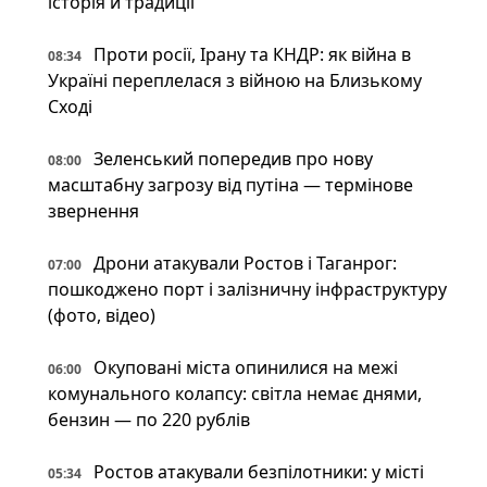
історія й традиції
Проти росії, Ірану та КНДР: як війна в
08:34
Україні переплелася з війною на Близькому
Сході
Зеленський попередив про нову
08:00
масштабну загрозу від путіна — термінове
звернення
Дрони атакували Ростов і Таганрог:
07:00
пошкоджено порт і залізничну інфраструктуру
(фото, відео)
Окуповані міста опинилися на межі
06:00
комунального колапсу: світла немає днями,
бензин — по 220 рублів
Ростов атакували безпілотники: у місті
05:34