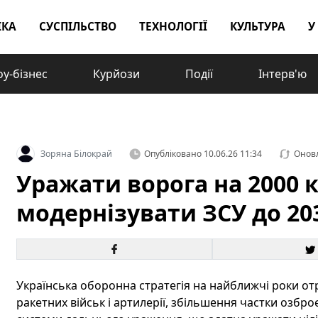
ІКА
СУСПІЛЬСТВО
ТЕХНОЛОГІЇ
КУЛЬТУРА
У
у-бізнес
Курйози
Події
Інтерв'ю
Зоряна Білокрай
Опубліковано
10.06.26 11:34
Онов
Уражати ворога на 2000 
модернізувати ЗСУ до 20
Українська оборонна стратегія на найближчі роки от
ракетних військ і артилерії, збільшення частки озбр