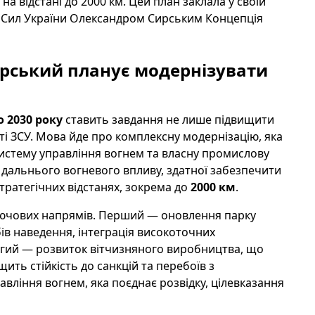
а відстані до 2000 км. Цей план заклала у своїй
 Сил України Олександром Сирським Концепція
ирський планує модернізувати
о 2030 року
ставить завдання не лише підвищити
сті ЗСУ. Мова йде про комплексну модернізацію, яка
систему управління вогнем та власну промислову
 дальнього вогневого впливу, здатної забезпечити
ратегічних відстанях, зокрема до
2000 км
.
ключових напрямів. Перший — оновлення парку
бів наведення, інтеграція високоточних
угий — розвиток вітчизняного виробництва, що
ить стійкість до санкцій та перебоїв з
вління вогнем, яка поєднає розвідку, цілевказання