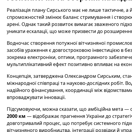
Реалізація плану Сирського має не лише тактичне, а 
спроможностей змінює баланс стримування і створює
арені. Однак такий розвиток вимагає зваженого підх
уникати ескалації, що може призвести до розширення 
Водночас створення потужної вітчизняної промислов
засобів ураження є довгостроковою інвестицією в без
зокрема електроніки, оптики, програмного забезпече
мультиплікативний ефект позитивно впливає на економ
Концепція, затверджена Олександром Сирським, ста
міжнародної співпраці та науково-дослідних робіт. Во
надійного фінансування, координації між відомствам
впроваджувати інновації.
Підсумовуючи, можна сказати, що амбіційна мета — с
2000 км
— відображає прагнення України до стратегі
довготривалий процес, що потребує системного підхо
вітчизняного виробництва, інтеграції розвідки й упр