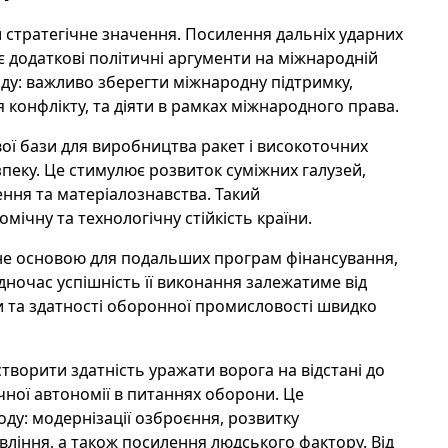
й стратегічне значення. Посилення дальніх ударних
 додаткові політичні аргументи на міжнародній
оду: важливо зберегти міжнародну підтримку,
конфлікту, та діяти в рамках міжнародного права.
ої бази для виробництва ракет і високоточних
пеку. Це стимулює розвиток суміжних галузей,
ння та матеріалознавства. Такий
ічну та технологічну стійкість країни.
не основою для подальших програм фінансування,
дночас успішність її виконання залежатиме від
и та здатності оборонної промисловості швидко
творити здатність уражати ворога на відстані до
чної автономії в питаннях оборони. Це
ду: модернізації озброєння, розвитку
авління, а також посилення людського фактору. Від