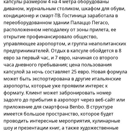
капсулы размером 4 на 4 метра оборудованы
диваном, журнальным столиком, шкафом для обуви,
кондиционер и смарт-ТВ. Гостиница заработала в
переоборудованном здании Палаццо Пегасо,
расположенном неподалеку от зоны прилета, ее
открытие профинансировало общество,
управляющее аэропортом, и группа неаполитанских
предпринимателей. Отдых в капсуле обойдется в 8
евро за первый час, и 7 евро, начиная со второго
часа дневного пребывания; цена пользования
капсулой за ночь составляет 25 евро. Новая формула
может быть экспортирована в другие итальянские
аэропорты, которые уже проявили интерес к
формату. Клиент может забронировать номер
задолго до прибытия в аэропорт через веб-сайт или
приложение для смартфона Benbo. В структуре
имеется большое пространство, которое будет
проводить интересные мероприятия, кулинарные
шоу и презентации книг, а также художественные