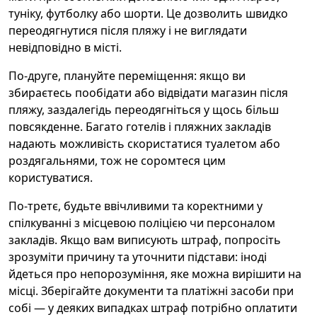
туніку, футболку або шорти. Це дозволить швидко
переодягнутися після пляжу і не виглядати
невідповідно в місті.
По-друге, плануйте переміщення: якщо ви
збираєтесь пообідати або відвідати магазин після
пляжу, заздалегідь переодягніться у щось більш
повсякденне. Багато готелів і пляжних закладів
надають можливість скористатися туалетом або
роздягальнями, тож не соромтеся цим
користуватися.
По-третє, будьте ввічливими та коректними у
спілкуванні з місцевою поліцією чи персоналом
закладів. Якщо вам виписують штраф, попросіть
зрозуміти причину та уточнити підстави: іноді
йдеться про непорозуміння, яке можна вирішити на
місці. Зберігайте документи та платіжні засоби при
собі — у деяких випадках штраф потрібно оплатити