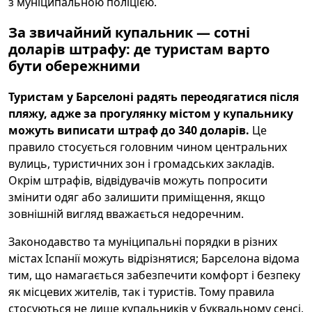
з муніципальною поліцією.
За звичайний купальник — сотні
доларів штрафу: де туристам варто
бути обережними
Туристам у Барселоні радять переодягатися після
пляжу, адже за прогулянку містом у купальнику
можуть виписати штраф до 340 доларів.
Це
правило стосується головним чином центральних
вулиць, туристичних зон і громадських закладів.
Окрім штрафів, відвідувачів можуть попросити
змінити одяг або залишити приміщення, якщо
зовнішній вигляд вважається недоречним.
Законодавство та муніципальні порядки в різних
містах Іспанії можуть відрізнятися; Барселона відома
тим, що намагається забезпечити комфорт і безпеку
як місцевих жителів, так і туристів. Тому правила
стосуються не лише купальників у буквальному сенсі,