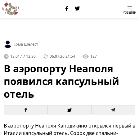
Розділи
Ірма Шелест
13.01.17 12:36
06.07.26 21:54
127
В аэропорту Неаполя
появился капсульный
отель
​В аэропорту Неаполя Каподикино открылся первый в
Италии капсульный отель. Сорок две спальни-