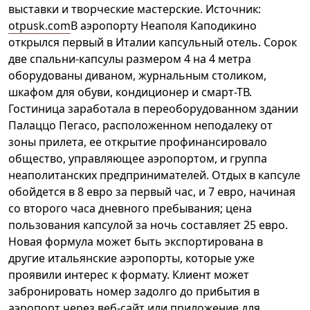
выставки и творческие мастерские. Источник:
otpusk.com
​В аэропорту Неаполя Каподикино
открылся первый в Италии капсульный отель. Сорок
две спальни-капсулы размером 4 на 4 метра
оборудованы диваном, журнальным столиком,
шкафом для обуви, кондиционер и смарт-ТВ.
Гостиница заработала в переоборудованном здании
Палаццо Пегасо, расположенном неподалеку от
зоны прилета, ее открытие профинансировало
общество, управляющее аэропортом, и группа
неаполитанских предпринимателей. Отдых в капсуле
обойдется в 8 евро за первый час, и 7 евро, начиная
со второго часа дневного пребывания; цена
пользования капсулой за ночь составляет 25 евро.
Новая формула может быть экспортирована в
другие итальянские аэропорты, которые уже
проявили интерес к формату. Клиент может
забронировать номер задолго до прибытия в
аэропорт через веб-сайт или приложение для