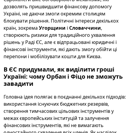
дозволять пришвидшити фінансову допомогу
Україні, не даючи змоги окремим столицям
блокувати рішення. Політичні інтереси декількох
країн, зокрема
Угорщини
і
Словаччини
,
створюють ризики для традиційного ухвалення
рішень у Раді ЄС, але є відпрацьовані юридичні і
фінансові інструменти, які дають змогу обійти ці
перепони і мобілізувати кошти для Києва.
В ЄС придумали, як виділити гроші
Україні: чому Орбан і Фіцо не зможуть
завадити
Головна ідея полягає в поєднанні декількох підходів:
використання існуючих бюджетних резервів,
створення тимчасових цільових інструментів у
межах європейських інституцій та залучення
фінансових інструментів, які не вимагають
одностайного схвалення всіх членів. Як наслідок,