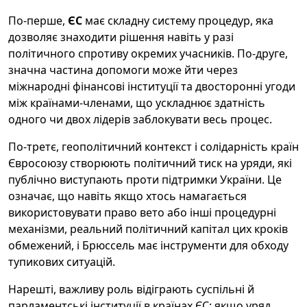
По-перше,
ЄС
має складну систему процедур, яка
дозволяє знаходити рішення навіть у разі
політичного спротиву окремих учасників. По-друге,
значна частина допомоги може йти через
міжнародні фінансові інституції та двосторонні угоди
між країнами-членами, що ускладнює здатність
одного чи двох лідерів заблокувати весь процес.
По-третє, геополітичний контекст і солідарність країн
Євросоюзу створюють політичний тиск на уряди, які
публічно виступають проти підтримки України. Це
означає, що навіть якщо хтось намагається
використовувати право вето або інші процедурні
механізми, реальний політичний капітал цих кроків
обмежений, і Брюссель має інструменти для обходу
тупикових ситуацій.
Нарешті, важливу роль відіграють суспільні й
парламентські інституції в країнах ЄС: якщо уряд