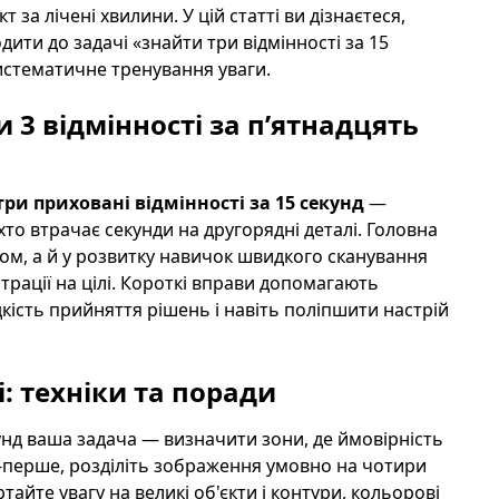
за лічені хвилини. У цій статті ви дізнаєтеся,
дити до задачі «знайти три відмінності за 15
систематичне тренування уваги.
 3 відмінності за п’ятнадцять
ри приховані відмінності за 15 секунд
—
то втрачає секунди на другорядні деталі. Головна
ром, а й у розвитку навичок швидкого сканування
трації на цілі. Короткі вправи допомагають
ість прийняття рішень і навіть поліпшити настрій
: техніки та поради
кунд ваша задача — визначити зони, де ймовірність
о-перше, розділіть зображення умовно на чотири
тайте увагу на великі об'єкти і контури, кольорові