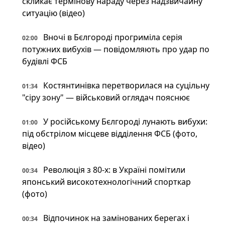
скликає термінову нараду через надзвичайну
ситуацію (відео)
Вночі в Бєлгороді прогриміла серія
02:00
потужних вибухів — повідомляють про удар по
будівлі ФСБ
Костянтинівка перетворилася на суцільну
01:34
"сіру зону" — військовий оглядач пояснює
У російському Бєлгороді лунають вибухи:
01:00
під обстрілом місцеве відділення ФСБ (фото,
відео)
Революція з 80-х: в Україні помітили
00:34
японський високотехнологічний спорткар
(фото)
Відпочинок на замінованих берегах і
00:34