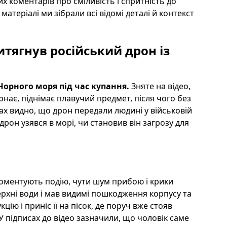
 коментарів про сміливість і спритність до
атеріалі ми зібрали всі відомі деталі й контекст
итягнув російський дрон із
 Чорного моря під час купання.
Зняте на відео,
рнає, піднімає плавучий предмет, після чого без
рах видно, що дрон передали людині у військовій
дрон узявся в морі, чи становив він загрозу для
коментують подію, чути шум прибою і крики
верхні води і мав видимі пошкодження корпусу та
цію і приніс її на пісок, де поруч вже стояв
 У підписах до відео зазначили, що чоловік саме