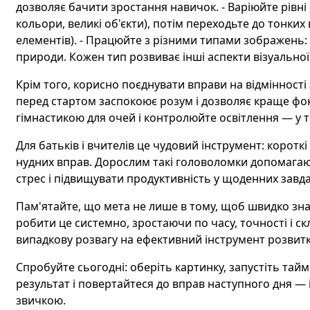
дозволяє бачити зростання навичок. - Варіюйте рівні с
кольори, великі об'єкти), потім переходьте до тонких
елементів). - Працюйте з різними типами зображень: м
природи. Кожен тип розвиває інші аспекти візуальної
Крім того, корисно поєднувати вправи на відмінності
перед стартом заспокоює розум і дозволяє краще фо
гімнастикою для очей і контролюйте освітлення — у т
Для батьків і вчителів це чудовий інструмент: коротк
нудних вправ. Дорослим такі головоломки допомага
стрес і підвищувати продуктивність у щоденних завд
Пам'ятайте, що мета не лише в тому, щоб швидко знайт
робити це системно, зростаючи по часу, точності і с
випадкову розвагу на ефективний інструмент розвитк
Спробуйте сьогодні: оберіть картинку, запустіть тайме
результат і повертайтеся до вправ наступного дня — і
звичкою.