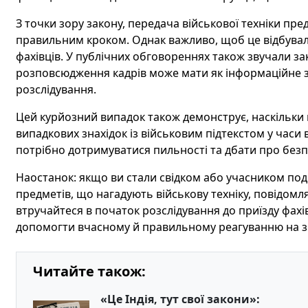
З точки зору закону, передача військової техніки п
правильним кроком. Однак важливо, щоб це відбувало
фахівців. У публічних обговореннях також звучали з
розповсюдження кадрів може мати як інформаційне зн
розслідування.
Цей курйозний випадок також демонструє, наскільки 
випадкових знахідок із військовим підтекстом у часи 
потрібно дотримуватися пильності та дбати про безп
Наостанок: якщо ви стали свідком або учасником под
предметів, що нагадують військову техніку, повідомля
втручайтеся в початок розслідування до приїзду фахі
допомогти вчасному й правильному реагуванню на зн
Читайте також:
«Це Індія, тут свої закони»: