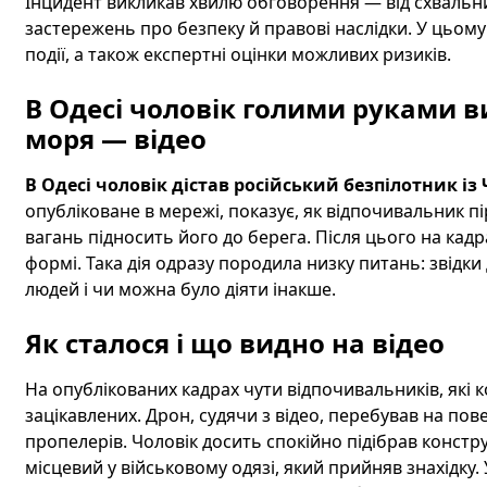
Інцидент викликав хвилю обговорення — від схвальних
застережень про безпеку й правові наслідки. У цьому м
події, а також експертні оцінки можливих ризиків.
В Одесі чоловік голими руками в
моря — відео
В Одесі чоловік дістав російський безпілотник із
опубліковане в мережі, показує, як відпочивальник пі
вагань підносить його до берега. Після цього на кад
формі. Така дія одразу породила низку питань: звідки 
людей і чи можна було діяти інакше.
Як сталося і що видно на відео
На опублікованих кадрах чути відпочивальників, які 
зацікавлених. Дрон, судячи з відео, перебував на по
пропелерів. Чоловік досить спокійно підібрав конструк
місцевий у військовому одязі, який прийняв знахідку.