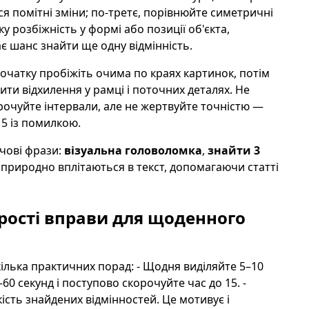
я помітні зміни; по-третє, порівнюйте симетричні
у розбіжність у формі або позиції об'єкта,
ає шанс знайти ще одну відмінність.
очатку пробіжіть очима по краях картинок, потім
ити відхилення у рамці і поточних деталях. Не
рочуйте інтервали, але не жертвуйте точністю —
15 із помилкою.
чові фрази:
візуальна головоломка
,
знайти 3
 природно вплітаються в текст, допомагаючи статті
прості вправи для щоденного
ілька практичних порад: - Щодня виділяйте 5–10
60 секунд і поступово скорочуйте час до 15. -
кість знайдених відмінностей. Це мотивує і