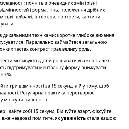
кладності: почніть з очевидних змін (різні
 відмінностей (форма, тінь, положення дрібних
іські пейзажі, інтер'єри, портрети, картини
 уваги.
 з дихальними техніками: коротке глибоке дихання
кусуватися. Паралельно займайтеся загальною
онких тестах контраст грає велику роль.
і тести мотивують дітей розвивати уважність без
ють підтримувати ментальну форму, знижувати
аннях.
и три відмінності за 15 секунд, а й у тому, щоб
кладності. Регулярна практика перетворює
у мозку та пильності.
р і дайте собі 15 секунд. Відчуйте азарт, фіксуйте
 вже невдовзі помітите, як
уважність
стала вашою