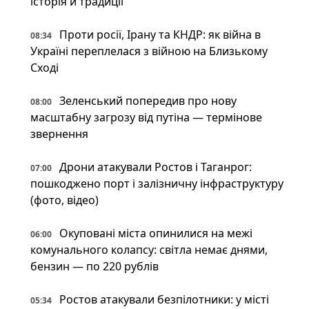
історія й традиції
Проти росії, Ірану та КНДР: як війна в
08:34
Україні переплелася з війною на Близькому
Сході
Зеленський попередив про нову
08:00
масштабну загрозу від путіна — термінове
звернення
Дрони атакували Ростов і Таганрог:
07:00
пошкоджено порт і залізничну інфраструктуру
(фото, відео)
Окуповані міста опинилися на межі
06:00
комунального колапсу: світла немає днями,
бензин — по 220 рублів
Ростов атакували безпілотники: у місті
05:34