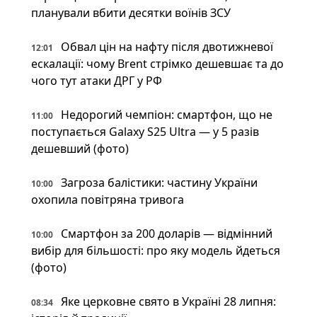
планували вбити десятки воїнів ЗСУ
Обвал цін на нафту після двотижневої
12:01
ескалації: чому Brent стрімко дешевшає та до
чого тут атаки ДРГ у РФ
Недорогий чемпіон: смартфон, що не
11:00
поступається Galaxy S25 Ultra — у 5 разів
дешевший (фото)
Загроза балістики: частину України
10:00
охопила повітряна тривога
Смартфон за 200 доларів — відмінний
10:00
вибір для більшості: про яку модель йдеться
(фото)
Яке церковне свято в Україні 28 липня:
08:34