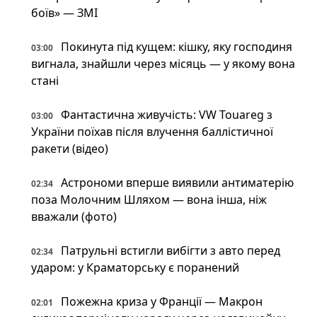
боїв» — ЗМІ
Покинута під кущем: кішку, яку господиня
03:00
вигнала, знайшли через місяць — у якому вона
стані
Фантастична живучість: VW Touareg з
03:00
України поїхав після влучення баллістичної
ракети (відео)
Астрономи вперше виявили антиматерію
02:34
поза Молочним Шляхом — вона інша, ніж
вважали (фото)
Патрульні встигли вибігти з авто перед
02:34
ударом: у Краматорську є поранений
Пожежна криза у Франції — Макрон
02:01