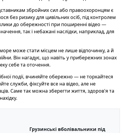
редставникам збройних сил або правоохоронцям є
ся без ризику для цивільних осіб, під контролем
аклики до обережності при поширенні відео —
ачення, так і небажані наслідки, наприклад, для
море може стати місцем не лише відпочинку, а й
війни. Він нагадує, що навіть у прибережних зонах
еку себе та оточення.
ібної події, вчиняйте обережно — не торкайтеся
йте служби, фіксуйте все на відео, але не
вців. Саме так можна зберегти життя, здоров'я та
ахідку.
Грузинські вболівальники під