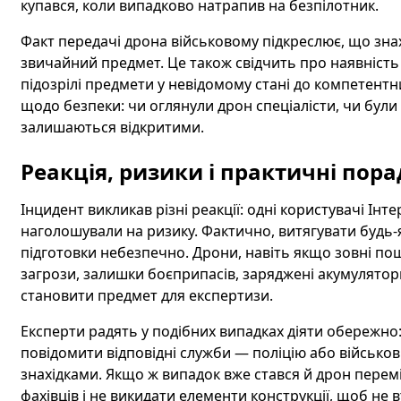
купався, коли випадково натрапив на безпілотник.
Факт передачі дрона військовому підкреслює, що знахі
звичайний предмет. Це також свідчить про наявність 
підозрілі предмети у невідомому стані до компетентн
щодо безпеки: чи оглянули дрон спеціалісти, чи були
залишаються відкритими.
Реакція, ризики і практичні пор
Інцидент викликав різні реакції: одні користувачі Інт
наголошували на ризику. Фактично, витягувати будь-я
підготовки небезпечно. Дрони, навіть якщо зовні по
загрози, залишки боєприпасів, заряджені акумулятори,
становити предмет для експертизи.
Експерти радять у подібних випадках діяти обережно:
повідомити відповідні служби — поліцію або військо
знахідками. Якщо ж випадок вже стався й дрон перем
фахівців і не викидати елементи конструкції, щоб не 