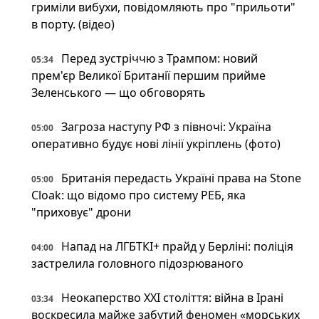
гриміли вибухи, повідомляють про "прильоти"
в порту. (відео)
Перед зустріччю з Трампом: новий
05:34
прем'єр Великої Британії першим прийме
Зеленського — що обговорять
Загроза наступу РФ з півночі: Україна
05:00
оперативно будує нові лінії укріплень (фото)
Британія передасть Україні права на Stone
05:00
Cloak: що відомо про систему РЕБ, яка
"приховує" дрони
Напад на ЛГБТКІ+ прайд у Берліні: поліція
04:00
застрелила головного підозрюваного
Неокаперство XXI століття: війна в Ірані
03:34
воскресила майже забутий феномен «морських