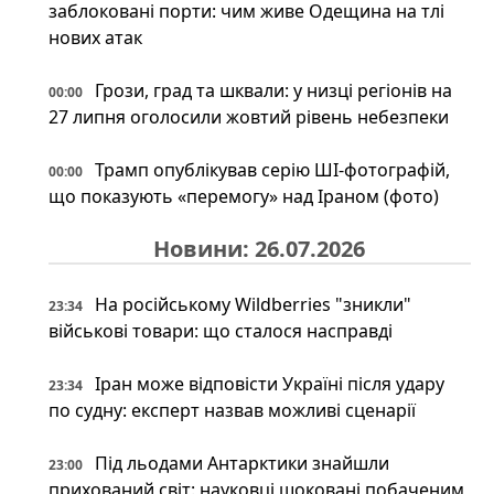
заблоковані порти: чим живе Одещина на тлі
нових атак
Грози, град та шквали: у низці регіонів на
00:00
27 липня оголосили жовтий рівень небезпеки
Трамп опублікував серію ШІ-фотографій,
00:00
що показують «перемогу» над Іраном (фото)
Новини: 26.07.2026
На російському Wildberries "зникли"
23:34
військові товари: що сталося насправді
Іран може відповісти Україні після удару
23:34
по судну: експерт назвав можливі сценарії
Під льодами Антарктики знайшли
23:00
прихований світ: науковці шоковані побаченим