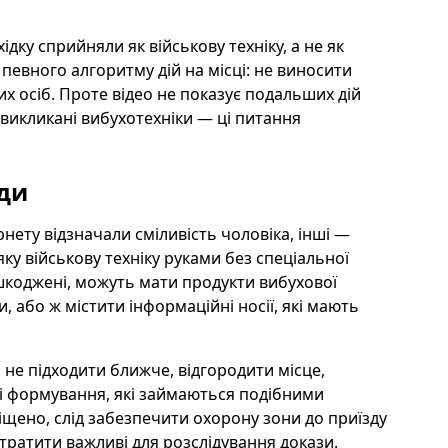
дку сприйняли як військову техніку, а не як
певного алгоритму дій на місці: не виносити
их осіб. Проте відео не показує подальших дій
 викликані вибухотехніки — ці питання
ади
ернету відзначали сміливість чоловіка, інші —
ку військову техніку руками без спеціальної
шкоджені, можуть мати продукти вибухової
 або ж містити інформаційні носії, які мають
 не підходити ближче, відгородити місце,
ві формування, які займаються подібними
іщено, слід забезпечити охорону зони до приїзду
втратити важливі для розслідування докази.