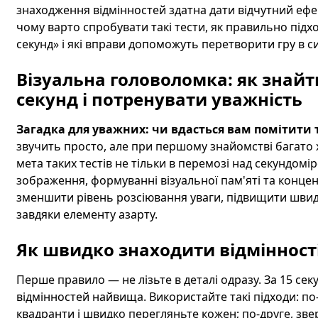
знаходження відмінностей здатна дати відчутний ефект 
чому варто спробувати такі тести, як правильно підхо
секунд» і які вправи допоможуть перетворити гру в 
Візуальна головоломка: як знайти
секунд і потренувати уважність
Загадка для уважних: чи вдасться вам помітити т
звучить просто, але при першому знайомстві багато х
мета таких тестів не тільки в перемозі над секундомі
зображення, формуванні візуальної пам'яті та концен
зменшити рівень розсіювання уваги, підвищити швидк
завдяки елементу азарту.
Як швидко знаходити відмінності
Перше правило — не лізьте в деталі одразу. За 15 се
відмінностей найвища. Використайте такі підходи: п
квадранти і швидко перегляньте кожен; по-друге, звер