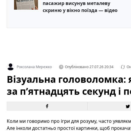
пасажир висунув металеву
скриню у вікно поїзда — відео
Роксолана Мережко
Опубліковано
27.07.26 20:34
Он
Візуальна головоломка: я
за п’ятнадцять секунд і 
Коли ми говоримо про ігри для розуму, часто уявляємо
Але інколи достатньо простої картинки, щоб прокача