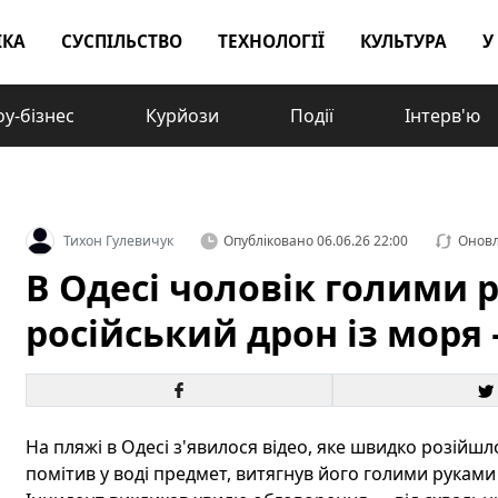
ІКА
СУСПІЛЬСТВО
ТЕХНОЛОГІЇ
КУЛЬТУРА
У
у-бізнес
Курйози
Події
Інтерв'ю
Тихон Гулевичук
Опубліковано
06.06.26 22:00
Онов
В Одесі чоловік голими 
російський дрон із моря 
На пляжі в Одесі з'явилося відео, яке швидко розійшл
помітив у воді предмет, витягнув його голими руками