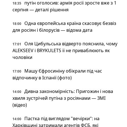
путін оголосив: армія росії зросте вже з 1
18:35
серпня — деталі рішення
Одна європейська країна скасовує безвіз
18:00
для росіян і білорусів — відома дата
Оля Цибульська відверто пояснила, чому
17:01
ALEKSEEV і BRYKULETS її не приваблюють як
чоловіки
Машу Єфросиніну обікрали під час
17:00
відпочинку в Іспанії (фото)
Дивна закономірність: Пригожин і нова
14:00
хвиля зустрічей путіна з росіянами — ЗМІ
(відео)
Пастка під виглядом "вечірки": на
14:00
Харківщині затримали агентів ФСБ, які