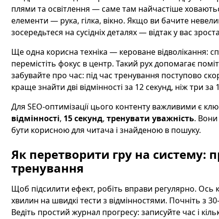
плями та освітлення — саме там найчастіше ховаютьс
елементи — рука, гілка, вікно. Якщо ви бачите невелик
зосередьтеся на сусідніх деталях — відтак у вас зрост
Ще одна корисна техніка — кероване відволікання: сп
перемістіть фокус в центр. Такий рух допомагає поміт
забувайте про час: під час тренування поступово ско
краще знайти дві відмінності за 12 секунд, ніж три за 
Для SEO-оптимізації цього контенту важливими є клю
відмінності
,
15 секунд
,
тренувати уважність
. Вони
бути корисною для читача і знайденою в пошуку.
Як перетворити гру на систему: 
тренування
Щоб підсилити ефект, робіть вправи регулярно. Ось к
хвилин на швидкі тести з відмінностями. Почніть з 30–
Ведіть простий журнал прогресу: записуйте час і кіль