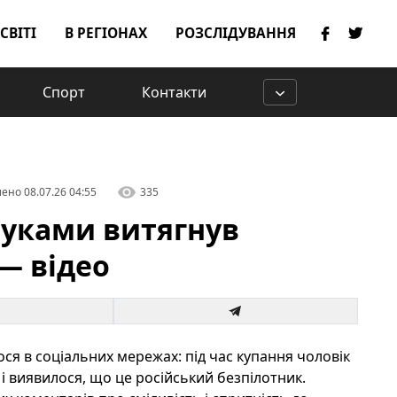
 СВІТІ
В РЕГІОНАХ
РОЗСЛІДУВАННЯ
Спорт
Контакти
лено
08.07.26 04:55
335
руками витягнув
— відео
ося в соціальних мережах: під час купання чоловік
 і виявилося, що це російський безпілотник.