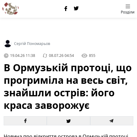
Розділи
Сергій Пономарьов
19.04.26 11:38
08.07.26 04:54
855
В Ормузькій протоці, що
прогриміла на весь світ,
знайшли острів: його
краса заворожує
Новина про відкриття острова в Ормузькій протоці