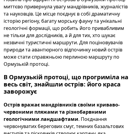
миттєво привернула увагу мандрівників, журналістів
та науковців. Це місце поєднує в собі драматичну
історію регіону, багату морську фауну та унікальні
геологічні формації, що робить його привабливим
не тільки для дослідників, а й для тих, хто шукає
незвичні туристичні маршрути. Для поціновувачів
природи та авантюрного відпочинку новий острів
може стати справжньою перлиною маршруту по
Ормузькій протоці.
В Ормузькій протоці, що прогриміла на
весь світ, знайшли острів: його краса
заворожує
Острів вражає мандрівників своїми криваво-
червоними пляжами та різнобарвними
геологічними ландшафтами
. Поєднання
червонуватих берегових смуг, темних базальтових
виступів та пісковиків створює картину, яка