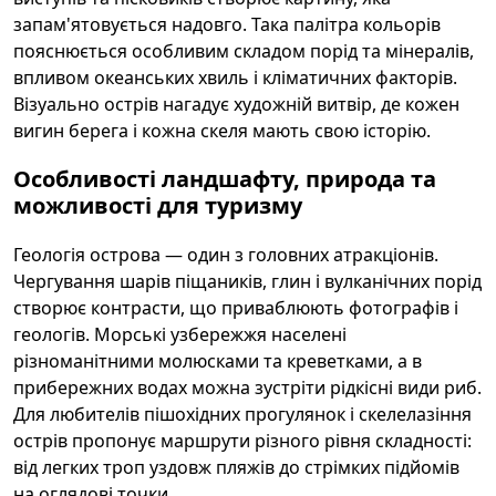
запам'ятовується надовго. Така палітра кольорів
пояснюється особливим складом порід та мінералів,
впливом океанських хвиль і кліматичних факторів.
Візуально острів нагадує художній витвір, де кожен
вигин берега і кожна скеля мають свою історію.
Особливості ландшафту, природа та
можливості для туризму
Геологія острова — один з головних атракціонів.
Чергування шарів піщаників, глин і вулканічних порід
створює контрасти, що приваблюють фотографів і
геологів. Морські узбережжя населені
різноманітними молюсками та креветками, а в
прибережних водах можна зустріти рідкісні види риб.
Для любителів пішохідних прогулянок і скелелазіння
острів пропонує маршрути різного рівня складності:
від легких троп уздовж пляжів до стрімких підйомів
на оглядові точки.