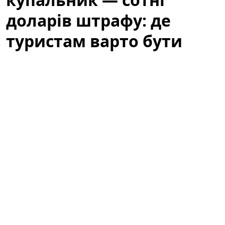
доларів штрафу: де
туристам варто бути
обережними
Літній відпочинок у Барселоні — це пляжі, сонце та
прогулянки узбережжям. Водночас туристів
попереджають: те, що здається звичним пляжним
виглядом, у місті може викликати неприємності.
Варто знати місцеві правила, щоб не зіпсувати собі
відпочинок через необережність або непорозуміння
з муніципальною поліцією.
За звичайний купальник — сотні
доларів штрафу: де туристам варто