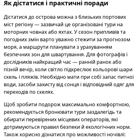
Як дістатися і практичні поради
Дістатися до острова можна з близьких портових
міст регіону — зазвичай це організовані тури на
моторних човнах або яхтах. У сезон припливів та
погодних змін варто уважно стежити за прогнозом
моря, а маршрути планувати з урахуванням
безпечних зон для швартування. Для фотографів і
дослідників найкращий час — ранній ранок або
пізній вечір, коли світло підкреслює кольорові шари
скель і пляжів. Необхідно мати при собі запас питної
води, засоби захисту від сонця і відповідний одяг для
переходів по скелях.
Щоб зробити подорож максимально комфортною,
рекомендується бронювати тури заздалегідь та
обирати перевірених місцевих операторів, які
дотримуються правил безпеки й екологічних норм.
Також корисно дізнатися про можливості ночівлі: