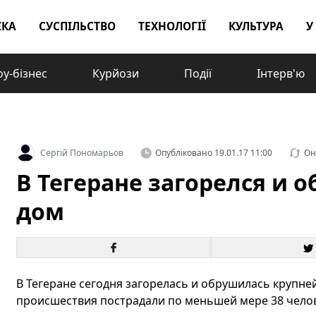
ІКА
СУСПІЛЬСТВО
ТЕХНОЛОГІЇ
КУЛЬТУРА
У
у-бізнес
Курйози
Події
Інтерв'ю
Сергій Пономарьов
Опубліковано
19.01.17 11:00
Он
В Тегеране загорелся и 
дом
В Тегеране сегодня загорелась и обрушилась крупней
происшествия пострадали по меньшей мере 38 челов