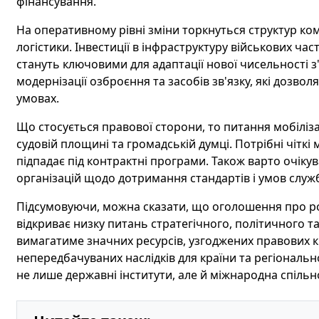
фінансування.
На оперативному рівні зміни торкнуться структур ком
логістики. Інвестиції в інфраструктуру військових ч
стануть ключовими для адаптації нової чисельності з
модернізації озброєння та засобів зв'язку, які дозвол
умовах.
Що стосується правової сторони, то питання мобіліз
судовій площині та громадській думці. Потрібні чіткі 
підпадає під контрактні програми. Також варто очіку
організацій щодо дотримання стандартів і умов служ
Підсумовуючи, можна сказати, що оголошення про роз
відкриває низку питань стратегічного, політичного та
вимагатиме значних ресурсів, узгоджених правових к
непередбачуваних наслідків для країни та регіональн
не лише державні інститути, але й міжнародна спільно