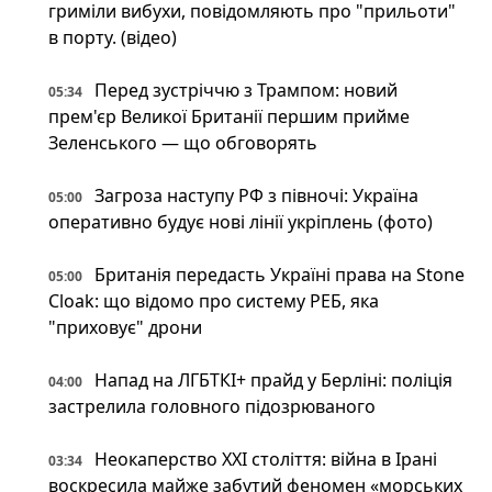
гриміли вибухи, повідомляють про "прильоти"
в порту. (відео)
Перед зустріччю з Трампом: новий
05:34
прем'єр Великої Британії першим прийме
Зеленського — що обговорять
Загроза наступу РФ з півночі: Україна
05:00
оперативно будує нові лінії укріплень (фото)
Британія передасть Україні права на Stone
05:00
Cloak: що відомо про систему РЕБ, яка
"приховує" дрони
Напад на ЛГБТКІ+ прайд у Берліні: поліція
04:00
застрелила головного підозрюваного
Неокаперство XXI століття: війна в Ірані
03:34
воскресила майже забутий феномен «морських