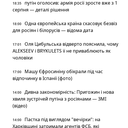
путін оголосив: армія росії зросте вже з 1
18:35
серпня — деталі рішення
Одна європейська країна скасовує безвіз
18:00
для росіян і білорусів — відома дата
Оля Цибульська відверто пояснила, чому
17:01
ALEKSEEV і BRYKULETS її не приваблюють як
чоловіки
Машу Єфросиніну обікрали під час
17:00
відпочинку в Іспанії (фото)
Дивна закономірність: Пригожин і нова
14:00
хвиля зустрічей путіна з росіянами — ЗМІ
(відео)
Пастка під виглядом "вечірки": на
14:00
Харківщині затримали агентів ФСБ, які