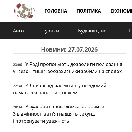
ГОЛОВНА
ПОЛІТИКА
ЕКОНОМ
Авто
Туризм
Будівництво
Шо
Новини: 27.07.2026
У Раді пропонують дозволити полювання
23:00
у "сезон тиші": зоозахисники забили на сполох
У Львові під час мітингу невідомий
22:34
намагався напасти з ножем
Візуальна головоломка: як знайти
20:34
3 відмінності за п’ятнадцять секунд
і потренувати уважність