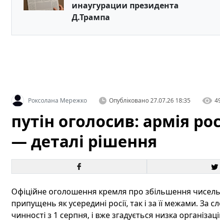
инаугурации президента
Д.Трампа
Роксолана Мережко
Опубліковано
27.07.26 18:35
4
путін оголосив: армія рос
— деталі рішення
Офіційне оголошення кремля про збільшення чисельн
припущень як усередині росії, так і за її межами. За 
чинності з 1 серпня, і вже згадується низка організац