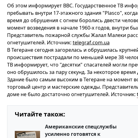
Об этом информирует ВВС. Государственное ТВ инфор
пребывать внутри 17-этажного здания "Plasco", когд
время до обрушения с огнем боролись двести челове
момент возведения в начале 1960-х годов, внутри бы
Представитель пожарной службы Жалал Малеки расск
огнетушителей. Источник:
telegraf.com.ua
В Тегеране сегодня загорелась и обрушилась крупней
происшествия пострадали по меньшей мере 38 челов
ТВ информирует, что "десятки" спасателей могли пре
оно обрушилось за пару секунд. За некоторое время
Здание было самым высоким в Тегеране на момент во
торговый центр и мастерские одежды. Представител
доме не было достаточно огнетушителей. Источник:
Читайте також:
Американские спецслужбы
усиленно готовятся к