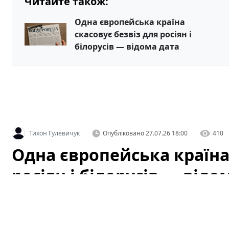
Читайте також:
Одна європейська країна
скасовує безвіз для росіян і
білорусів — відома дата
Тихон Гулевичук
Опубліковано
27.07.26 18:00
410
Одна європейська країна 
росіян і білорусів — відо
Чорногорія готується ввести нові правила перетину