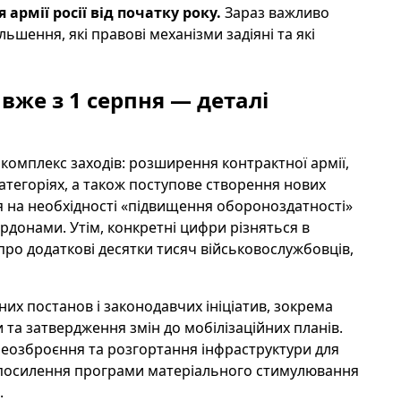
армії росії від початку року.
Зараз важливо
ьшення, які правові механізми задіяні та які
 вже з 1 серпня — деталі
омплекс заходів: розширення контрактної армії,
атегоріях, а також поступове створення нових
ься на необхідності «підвищення обороноздатності»
ордонами. Утім, конкретні цифри різняться в
про додаткові десятки тисяч військовослужбовців,
их постанов і законодавчих ініціатив, зокрема
та затвердження змін до мобілізаційних планів.
реозброєння та розгортання інфраструктури для
ся посилення програми матеріального стимулювання
.