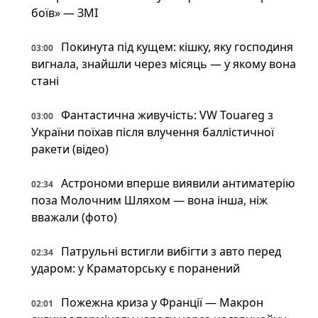
боїв» — ЗМІ
Покинута під кущем: кішку, яку господиня
03:00
вигнала, знайшли через місяць — у якому вона
стані
Фантастична живучість: VW Touareg з
03:00
України поїхав після влучення баллістичної
ракети (відео)
Астрономи вперше виявили антиматерію
02:34
поза Молочним Шляхом — вона інша, ніж
вважали (фото)
Патрульні встигли вибігти з авто перед
02:34
ударом: у Краматорську є поранений
Пожежна криза у Франції — Макрон
02:01