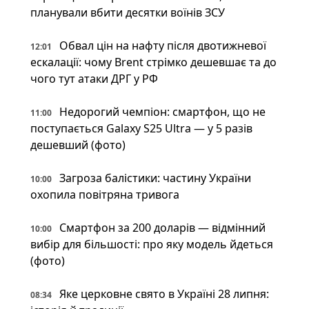
планували вбити десятки воїнів ЗСУ
Обвал цін на нафту після двотижневої
12:01
ескалації: чому Brent стрімко дешевшає та до
чого тут атаки ДРГ у РФ
Недорогий чемпіон: смартфон, що не
11:00
поступається Galaxy S25 Ultra — у 5 разів
дешевший (фото)
Загроза балістики: частину України
10:00
охопила повітряна тривога
Смартфон за 200 доларів — відмінний
10:00
вибір для більшості: про яку модель йдеться
(фото)
Яке церковне свято в Україні 28 липня:
08:34