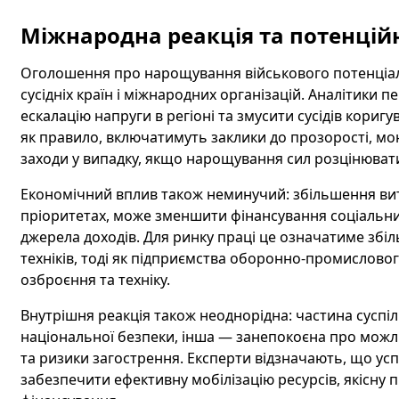
Міжнародна реакція та потенційн
Оголошення про нарощування військового потенціалу
сусідніх країн і міжнародних організацій. Аналітики
ескалацію напруги в регіоні та змусити сусідів кориг
як правило, включатимуть заклики до прозорості, моні
заходи у випадку, якщо нарощування сил розцінювати
Економічний вплив також неминучий: збільшення ви
пріоритетах, може зменшити фінансування соціальни
джерела доходів. Для ринку праці це означатиме збіл
техніків, тоді як підприємства оборонно-промислов
озброєння та техніку.
Внутрішня реакція також неоднорідна: частина суспіл
національної безпеки, інша — занепокоєна про можл
та ризики загострення. Експерти відзначають, що успі
забезпечити ефективну мобілізацію ресурсів, якісну 