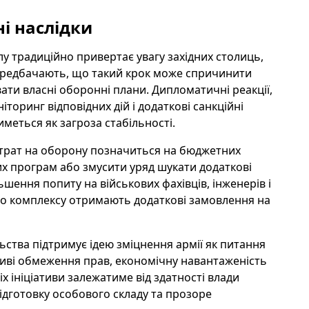
і наслідки
 традиційно привертає увагу західних столиць,
 передбачають, що такий крок може спричинити
увати власні оборонні плани. Дипломатичні реакції,
торинг відповідних дій і додаткові санкційні
меться як загроза стабільності.
трат на оборону позначиться на бюджетних
х програм або змусити уряд шукати додаткові
ьшення попиту на військових фахівців, інженерів і
ого комплексу отримають додаткові замовлення на
ьства підтримує ідею зміцнення армії як питання
иві обмеження прав, економічну навантаженість
х ініціативи залежатиме від здатності влади
підготовку особового складу та прозоре