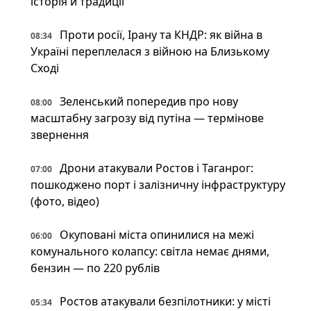
історія й традиції
Проти росії, Ірану та КНДР: як війна в
08:34
Україні переплелася з війною на Близькому
Сході
Зеленський попередив про нову
08:00
масштабну загрозу від путіна — термінове
звернення
Дрони атакували Ростов і Таганрог:
07:00
пошкоджено порт і залізничну інфраструктуру
(фото, відео)
Окуповані міста опинилися на межі
06:00
комунального колапсу: світла немає днями,
бензин — по 220 рублів
Ростов атакували безпілотники: у місті
05:34