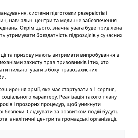
андування, системи підготовки резервістів і
астин, навчальні центри та медичне забезпечення
'єднань. Окрім цього, значна увага буде приділена
ять утримувати боєздатність підрозділів у сучасних
ації та призову мають витримати випробування в
механізми захисту прав призовників і тих, хто
вати пильної уваги з боку правозахисних
би.
ширення армії, яке має стартувати з 1 серпня,
 соціального характеру. Реалізація такого плану
років і прозорих процедур, щоб уникнути
ої безпеки. Слідкувати за розвитком подій будуть
та, аналітичні центри та громадські організації.