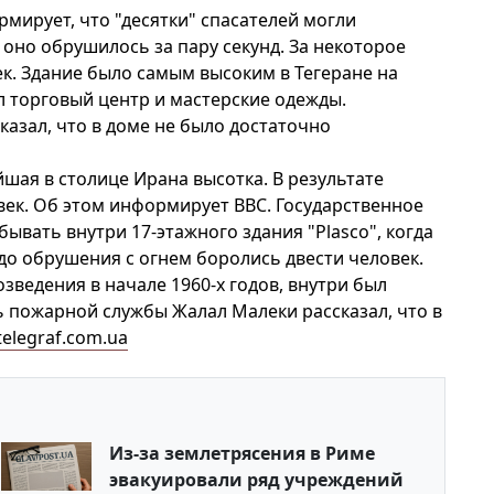
мирует, что "десятки" спасателей могли
а оно обрушилось за пару секунд. За некоторое
к. Здание было самым высоким в Тегеране на
л торговый центр и мастерские одежды.
азал, что в доме не было достаточно
шая в столице Ирана высотка. В результате
ек. Об этом информирует ВВС. Государственное
бывать внутри 17-этажного здания "Plasco", когда
 до обрушения с огнем боролись двести человек.
зведения в начале 1960-х годов, внутри был
ь пожарной службы Жалал Малеки рассказал, что в
telegraf.com.ua
Из-за землетрясения в Риме
эвакуировали ряд учреждений