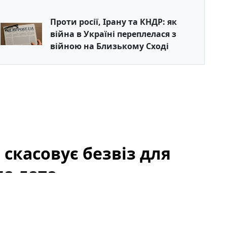
Проти росії, Ірану та КНДР: як
війна в Україні переплелася з
війною на Близькому Сході
скасовує безвіз для
ма дата
 кордону, що можуть змінити щоденну практику