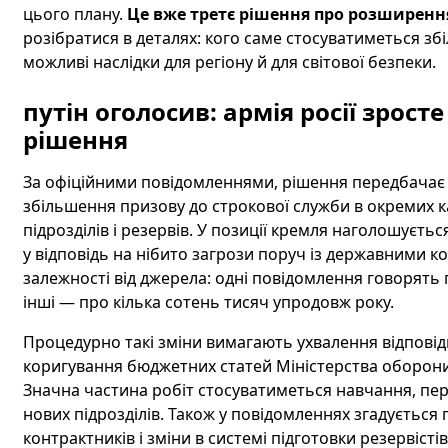
цього плану.
Це вже третє рішення про розширення 
розібратися в деталях: кого саме стосуватиметься збіл
можливі наслідки для регіону й для світової безпеки.
путін оголосив: армія росії зросте
рішення
За офіційними повідомленнями, рішення передбачає к
збільшення призову до строкової служби в окремих к
підрозділів і резервів. У позиції кремля наголошуєт
у відповідь на нібито загрози поруч із державними к
залежності від джерела: одні повідомлення говорять 
інші — про кілька сотень тисяч упродовж року.
Процедурно такі зміни вимагають ухвалення відповідн
коригування бюджетних статей Міністерства оборони 
Значна частина робіт стосуватиметься навчання, пе
нових підрозділів. Також у повідомленнях згадуєть
контрактників і зміни в системі підготовки резервістів