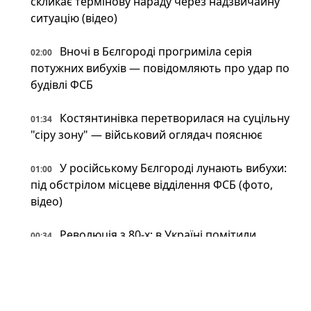
скликає термінову нараду через надзвичайну
ситуацію (відео)
Вночі в Бєлгороді прогриміла серія
02:00
потужних вибухів — повідомляють про удар по
будівлі ФСБ
Костянтинівка перетворилася на суцільну
01:34
"сіру зону" — військовий оглядач пояснює
У російському Бєлгороді лунають вибухи:
01:00
під обстрілом місцеве відділення ФСБ (фото,
відео)
Революція з 80-х: в Україні помітили
00:34
японський високотехнологічний спорткар
(фото)
Відпочинок на замінованих берегах і
00:34