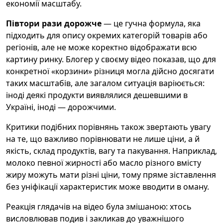
економії масштабу.
Півтори рази дорожче
— це гучна формула, яка
підходить для опису окремих категорій товарів або
регіонів, але не може коректно відображати всю
картину ринку. Блогер у своєму відео показав, що для
конкретної «корзини» різниця могла дійсно досягати
таких масштабів, але загалом ситуація варіюється:
іноді деякі продукти виявлялися дешевшими в
Україні, іноді — дорожчими.
Критики подібних порівнянь також звертають увагу
на те, що важливо порівнювати не лише ціни, а й
якість, склад продуктів, вагу та пакування. Наприклад,
молоко певної жирності або масло різного вмісту
жиру можуть мати різні ціни, тому пряме зіставлення
без уніфікації характеристик може вводити в оману.
Реакція глядачів на відео була змішаною: хтось
висловлював подив і закликав до уважнішого