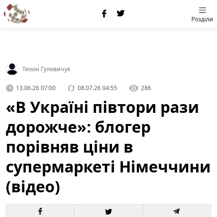
Розділи
Тихон Гулевичук
13.06.26 07:00
08.07.26 04:55
286
«В Україні півтори рази
дорожче»: блогер
порівняв ціни в
супермаркеті Німеччини
(відео)