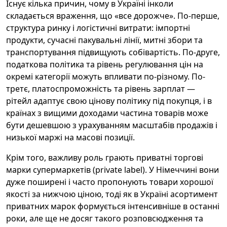
Існує кілька причин, чому в Україні інколи
складається враження, що «все дорожче». По-перше,
структура ринку і логістичні витрати: імпортні
продукти, сучасні пакувальні лінії, митні збори та
транспортування підвищують собівартість. По-друге,
податкова політика та рівень регулювання цін на
окремі категорії можуть впливати по-різному. По-
третє, платоспроможність та рівень зарплат —
рітейл адаптує свою цінову політику під покупця, і в
країнах з вищими доходами частина товарів може
бути дешевшою з урахуванням масштабів продажів і
низької маржі на масові позиції.
Крім того, важливу роль грають приватні торгові
марки супермаркетів (private label). У Німеччині вони
дуже поширені і часто пропонують товари хорошої
якості за нижчою ціною, тоді як в Україні асортимент
приватних марок формується інтенсивніше в останні
роки, але ще не досяг такого розповсюдження та