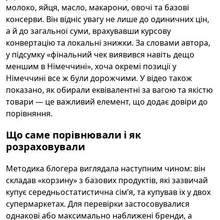
молоко, яйця, масло, макарони, овочі та базові
консерви. Він відніс увагу не лише до одиничних цін,
а й до загальної суми, врахувавши курсову
конвертацію та локальні знижки. За словами автора,
у підсумку «фінальний чек виявився навіть дещо
меншим в Німеччині», хоча окремі позиції у
Німеччині все ж були дорожчими. У відео також
показано, як обирали еквівалентні за вагою та якістю
товари — це важливий елемент, що додає довіри до
порівняння.
Що саме порівнювали і як
розраховували
Методика блогера виглядала наступним чином: він
складав «корзину» з базових продуктів, які зазвичай
купує середньостатистична сім’я, та купував їх у двох
супермаркетах. Для перевірки застосовувалися
однакові або максимально наближені бренди, а