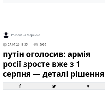
Роксолана Мережко
27.07.26 18:35
5999
путін оголосив: армія
росії зросте вже з 1
серпня — деталі рішення
Офіційне оголошення кремля про збільшення
чисельності збройних сил викликало хвилю запитань