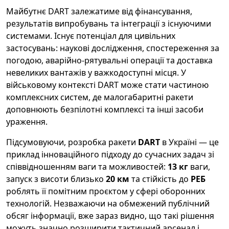
Майбутнє DART залежатиме від фінансування,
результатів випробувань та інтеграції з існуючими
системами. Існує потенціал для цивільних
застосувань: наукові дослідження, спостереження за
погодою, аварійно-рятувальні операції та доставка
невеликих вантажів у важкодоступні місця. У
військовому контексті DART може стати частиною
комплексних систем, де малогабаритні ракети
доповнюють безпілотні комплексі та інші засоби
ураження.
Підсумовуючи, розробка ракети
DART
в Україні — це
приклад інноваційного підходу до сучасних задач зі
співвідношенням ваги та можливостей:
13 кг
ваги,
запуск з висоти близько
20 км
та стійкість до
РЕБ
роблять її помітним проєктом у сфері оборонних
технологій. Незважаючи на обмежений публічний
обсяг інформації, вже зараз видно, що такі рішення
можуть значно розширити тактичний арсенал і