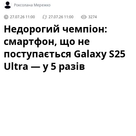
Роксолана Мережко
27.07.26 11:00
27.07.26 11:00
3274
Недорогий чемпіон:
смартфон, що не
поступається Galaxy S25
Ultra — у 5 разів
дешевший (фото)
Категорія: Технології
Ринок смартфонів змінюється швидше, ніж очікували
багато користувачів: зростаюча конкуренція,