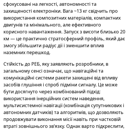
сфокусовані на легкості, автономності та
захищеності електроніки. Вага ~13 кг свідчить про
використання композитних матеріалів, компактних
двигунів та мінімального, але ефективного
корисного навантаження. Запуск з висоти близько 20
км — це практично стратосферний профіль, який дає
змогу збільшити радіус дії і зменшити вплив
наземних перешкод.
Стійкість до РЕБ, яку заявляють розробники, в
загальному сенсі означає, що навігаційні та
комунікаційні системи ракети захищені від впливу
засобів глушіння і спроб підміни сигналу. Це може
бути досягнуто через комбінований підхід:
використання інерційних систем наведення,
мультисистемної навігації (комбінація супутникових і
автономних датчиків) та алгоритмів, що дозволяють
продовжувати виконання місії навіть при частковій
втраті зовнішнього звʼязку. Однак варто підкреслити,