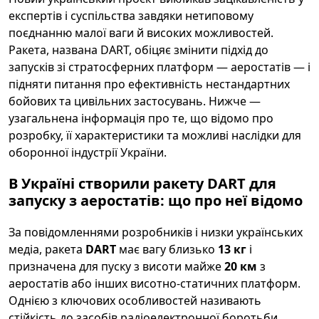
експертів і суспільства завдяки нетиповому
поєднанню малої ваги й високих можливостей.
Ракета, названа DART, обіцяє змінити підхід до
запусків зі стратосферних платформ — аеростатів — і
підняти питання про ефективність нестандартних
бойових та цивільних застосувань. Нижче —
узагальнена інформація про те, що відомо про
розробку, її характеристики та можливі наслідки для
оборонної індустрії України.
В Україні створили ракету DART для
запуску з аеростатів: що про неї відомо
За повідомленнями розробників і низки українських
медіа, ракета
DART
має вагу близько
13 кг
і
призначена для пуску з висоти майже
20 км
з
аеростатів або інших висотно-статичних платформ.
Однією з ключових особливостей називають
стійкість до засобів радіоелектронної боротьби