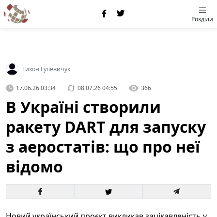
Розділи
Тихон Гулевичук
17.06.26 03:34
08.07.26 04:55
366
В Україні створили
ракету DART для запуску
з аеростатів: що про неї
відомо
Новий український проєкт викликав зацікавленість у