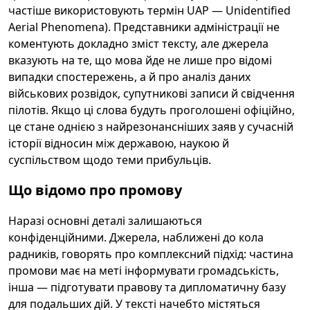
частіше використовують термін UAP — Unidentified
Aerial Phenomena). Представники адміністрації не
коментують докладно зміст тексту, але джерела
вказують на те, що мова йде не лише про відомі
випадки спостережень, а й про аналіз даних
військових розвідок, супутникові записи й свідчення
пілотів. Якщо ці слова будуть проголошені офіційно,
це стане однією з найрезонансніших заяв у сучасній
історії відносин між державою, наукою й
суспільством щодо теми прибульців.
Що відомо про промову
Наразі основні деталі залишаються
конфіденційними. Джерела, наближені до кола
радників, говорять про комплексний підхід: частина
промови має на меті інформувати громадськість,
інша — підготувати правову та дипломатичну базу
для подальших дій. У тексті начебто містяться