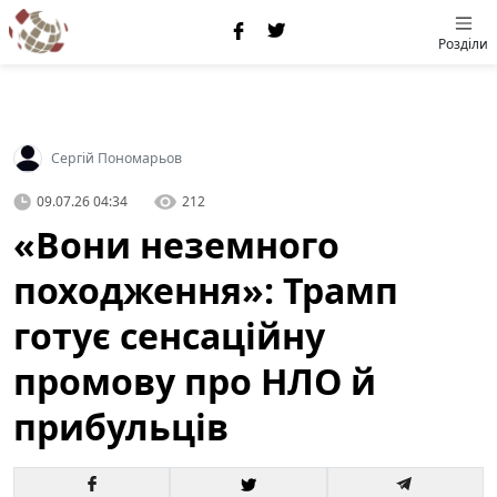
Розділи
Сергій Пономарьов
09.07.26 04:34
212
«Вони неземного
походження»: Трамп
готує сенсаційну
промову про НЛО й
прибульців