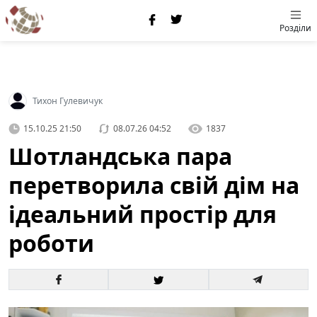
Розділи
Тихон Гулевичук
15.10.25 21:50
08.07.26 04:52
1837
Шотландська пара
перетворила свій дім на
ідеальний простір для
роботи