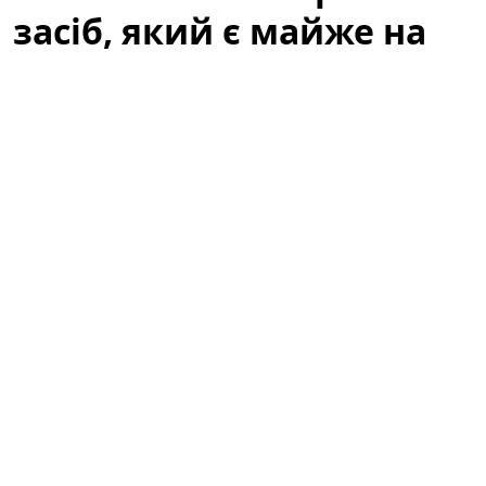
засіб, який є майже на
кожній кухні
Жовті пластикові вікна псують зовнішній вигляд
кімнати навіть тоді, коли скло чисте і рама ціла. Це
поширена проблема в старих будівлях, на кухнях і в
приміщеннях з підвищеною вологістю або
тютюновим димом. На щастя, не завжди потрібні
дорогі професійні засоби або заміна вікон — часто
відбілювання та повернення первісного вигляду
можна зробити самостійно за допомогою простих
продуктів, які майже завжди є на кухні.
Жовті пластикові вікна знову стануть
білосніжними: простий засіб, який є