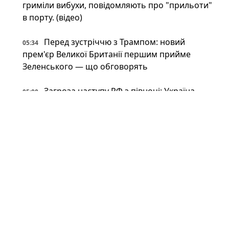
гриміли вибухи, повідомляють про "прильоти"
в порту. (відео)
Перед зустріччю з Трампом: новий
05:34
прем'єр Великої Британії першим прийме
Зеленського — що обговорять
Загроза наступу РФ з півночі: Україна
05:00
оперативно будує нові лінії укріплень (фото)
Британія передасть Україні права на Stone
05:00
Cloak: що відомо про систему РЕБ, яка
"приховує" дрони
Напад на ЛГБТКІ+ прайд у Берліні: поліція
04:00
застрелила головного підозрюваного
Неокаперство XXI століття: війна в Ірані
03:34
воскресила майже забутий феномен «морських