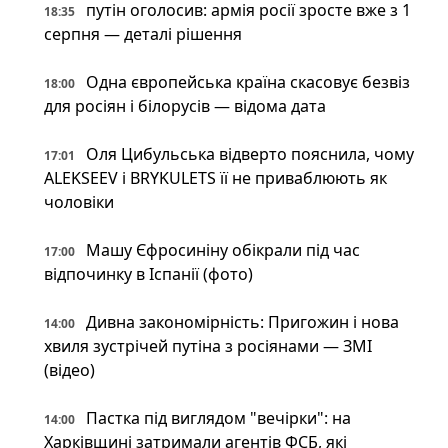
путін оголосив: армія росії зросте вже з 1
18:35
серпня — деталі рішення
Одна європейська країна скасовує безвіз
18:00
для росіян і білорусів — відома дата
Оля Цибульська відверто пояснила, чому
17:01
ALEKSEEV і BRYKULETS її не приваблюють як
чоловіки
Машу Єфросиніну обікрали під час
17:00
відпочинку в Іспанії (фото)
Дивна закономірність: Пригожин і нова
14:00
хвиля зустрічей путіна з росіянами — ЗМІ
(відео)
Пастка під виглядом "вечірки": на
14:00
Харківщині затримали агентів ФСБ, які