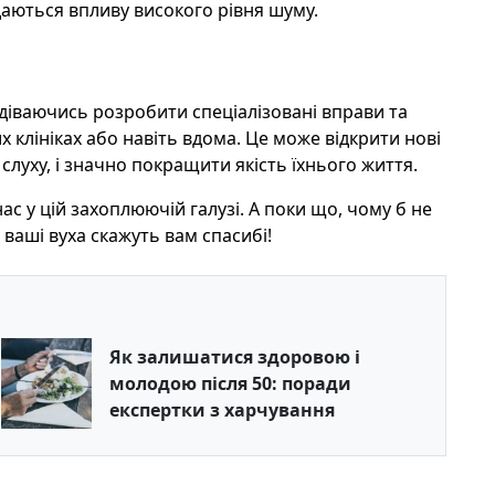
даються впливу високого рівня шуму.
діваючись розробити спеціалізовані вправи та
х клініках або навіть вдома. Це може відкрити нові
луху, і значно покращити якість їхнього життя.
с у цій захоплюючій галузі. А поки що, чому б не
аші вуха скажуть вам спасибі!
Як залишатися здоровою і
молодою після 50: поради
експертки з харчування