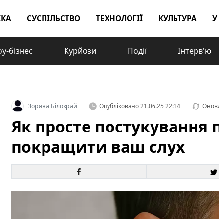
ІКА
СУСПІЛЬСТВО
ТЕХНОЛОГІЇ
КУЛЬТУРА
У
у-бізнес
Курйози
Події
Інтерв'ю
Зоряна Білокрай
Опубліковано
21.06.25 22:14
Онов
Як просте постукування
покращити ваш слух