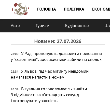
ГОЛОВНА
ПОЛІТИКА
ЕКОНОМ
Авто
Туризм
Будівництво
Шо
Новини: 27.07.2026
У Раді пропонують дозволити полювання
23:00
у "сезон тиші": зоозахисники забили на сполох
У Львові під час мітингу невідомий
22:34
намагався напасти з ножем
Візуальна головоломка: як знайти
20:34
3 відмінності за п’ятнадцять секунд
і потренувати уважність