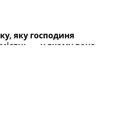
ку, яку господиня
місяць — у якому вона
в, почалася з випадкового виявлення тварини, що
. Люди, які проходили повз, спочатку подумали, що
 сліди недоїдання та стресу. Через місяць від
ли — і почалася довга дорога до відновлення.
господиня вигнала, знайшли