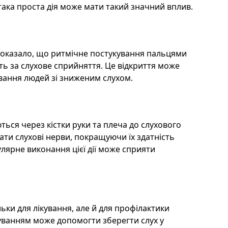
к така проста дія може мати такий значний вплив.
 показало, що ритмічне постукування пальцями
ть за слухове сприйняття. Це відкриття може
ування людей зі зниженим слухом.
ться через кістки руки та плеча до слухового
ати слухові нерви, покращуючи їх здатність
улярне виконання цієї дії може сприяти
ьки для лікування, але й для профілактики
уванням може допомогти зберегти слух у