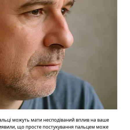
пальці можуть мати несподіваний вплив на ваше
явили, що просте постукування пальцем може