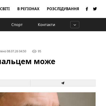
 СВІТІ
В РЕГІОНАХ
РОЗСЛІДУВАННЯ
Спорт
Контакти
лено
08.07.26 04:50
95
 пальцем може