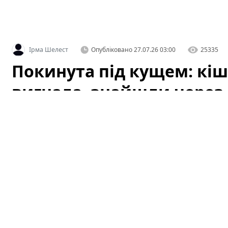
Ірма Шелест
Опубліковано
27.07.26 03:00
25335
Покинута під кущем: кіш
вигнала, знайшли через 
стані
Історія, яка не залишила байдужими місцевих жителі
сховалася під кущем біля одного з житлових будинків
це просто дика кішка, але уважніша перевірка виявила
моменту, коли її вигнали з дому, кішку нарешті знайш
Покинута під кущем: кішку, яку 