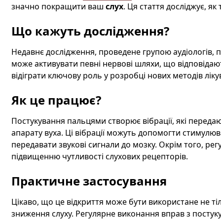
значно покращити ваш
слух
. Ця стаття досліджує, я
Що кажуть дослідження?
Недавнє дослідження, проведене групою аудіологів,
може активувати певні нервові шляхи, що відповідаю
відіграти ключову роль у розробці нових методів лік
Як це працює?
Постукування пальцями створює вібрації, які передаю
апарату вуха. Ці вібрації можуть допомогти стимулюв
передавати звукові сигнали до мозку. Окрім того, рег
підвищенню чутливості слухових рецепторів.
Практичне застосування
Цікаво, що це відкриття може бути використане не тіл
зниження слуху. Регулярне виконання вправ з постук