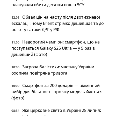
планували вбити десятки воїнів ЗСУ
Обвал цін на нафту після двотижневої
12:01
ескалації: чому Brent стрімко дешевшає та до
чого тут атаки ДРГ у РФ
Недорогий чемпіон: смартфон, що не
11:00
поступається Galaxy S25 Ultra — у 5 разів
дешевший (фото)
Загроза балістики: частину України
10:00
охопила повітряна тривога
Смартфон за 200 доларів — відмінний
10:00
вибір для більшості: про яку модель йдеться
(фото)
Яке церковне свято в Україні 28 липня:
08:34