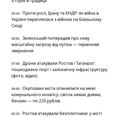
історія й традиції
Проти росії, Ірану та КНДР: як війна в
08:34
Україні переплелася з війною на Близькому
Сході
Зеленський попередив про нову
08:00
масштабну загрозу від путіна — термінове
звернення
Дрони атакували Ростов і Таганрог:
07:00
пошкоджено порт і залізничну інфраструктуру
(фото, відео)
Окуповані міста опинилися на межі
06:00
комунального колапсу: світла немає днями,
бензин — по 220 рублів
Ростов атакували безпілотники: у місті
05:34