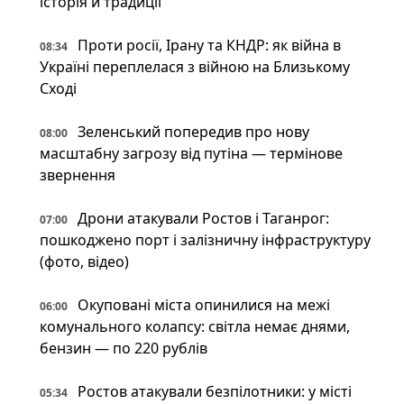
історія й традиції
Проти росії, Ірану та КНДР: як війна в
08:34
Україні переплелася з війною на Близькому
Сході
Зеленський попередив про нову
08:00
масштабну загрозу від путіна — термінове
звернення
Дрони атакували Ростов і Таганрог:
07:00
пошкоджено порт і залізничну інфраструктуру
(фото, відео)
Окуповані міста опинилися на межі
06:00
комунального колапсу: світла немає днями,
бензин — по 220 рублів
Ростов атакували безпілотники: у місті
05:34