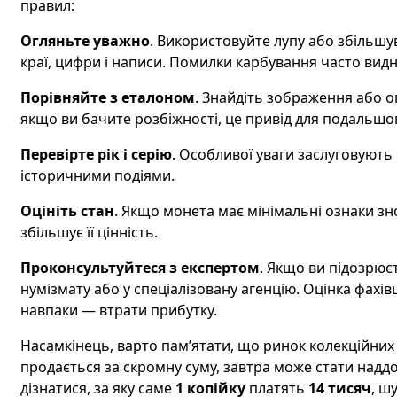
правил:
Огляньте уважно
. Використовуйте лупу або збільшув
краї, цифри і написи. Помилки карбування часто видн
Порівняйте з еталоном
. Знайдіть зображення або о
якщо ви бачите розбіжності, це привід для подальшо
Перевірте рік і серію
. Особливої уваги заслуговують 
історичними подіями.
Оцініть стан
. Якщо монета має мінімальні ознаки зн
збільшує її цінність.
Проконсультуйтеся з експертом
. Якщо ви підозрює
нумізмату або у спеціалізовану агенцію. Оцінка фах
навпаки — втрати прибутку.
Насамкінець, варто пам’ятати, що ринок колекційних
продається за скромну суму, завтра може стати наддо
дізнатися, за яку саме
1 копійку
платять
14 тисяч
, ш