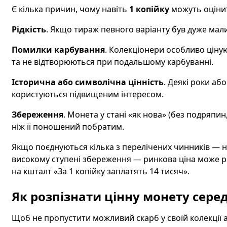
Є кілька причин, чому навіть
1 копійку
можуть оціни
Рідкість
. Якщо тираж певного варіанту був дуже мал
Помилки карбування
. Колекціонери особливо ціну
та не відтворюються при подальшому карбуванні.
Історична або символічна цінність
. Деякі роки або
користуються підвищеним інтересом.
Збереження
. Монета у стані «як нова» (без подряпи
ніж її поношений побратим.
Якщо поєднуються кілька з перелічених чинників — на
високому ступені збереження — ринкова ціна може різ
на кшталт «За 1 копійку заплатять 14 тисяч».
Як розпізнати цінну монету сере
Щоб не пропустити можливий скарб у своїй колекції а