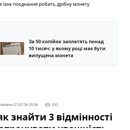
е їхнє поєднання робить дрібну монету
За 50 копійок заплатять понад
10 тисяч: у якому році має бути
випущена монета
овлено
27.07.26 20:34
532
к знайти 3 відмінності
потренувати уважність