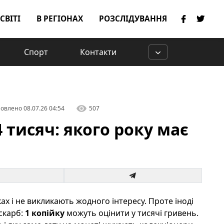
 СВІТІ
В РЕГІОНАХ
РОЗСЛІДУВАННЯ
Спорт
Контакти
овлено
08.07.26 04:54
507
4 тисяч: якого року має
ах і не викликають жодного інтересу. Проте іноді
скарб:
1 копійку
можуть оцінити у тисячі гривень.