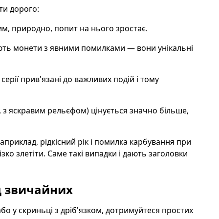
ти дорого:
им, природно, попит на нього зростає.
ють монети з явними помилками — вони унікальні
 серії прив'язані до важливих подій і тому
н, з яскравим рельєфом) цінується значно більше,
приклад, рідкісний рік і помилка карбування при
ко злетіти. Саме такі випадки і дають заголовки
д звичайних
бо у скриньці з дріб'язком, дотримуйтеся простих