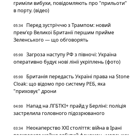
гриміли вибухи, повідомляють про "прильоти"
в порту. (відео)
Перед зустріччю з Трампом: новий
05:34
прем'єр Великої Британії першим прийме
Зеленського — що обговорять
Загроза наступу РФ з півночі: Україна
05:00
оперативно будує нові лінії укріплень (фото)
Британія передасть Україні права на Stone
05:00
Cloak: що відомо про систему РЕБ, яка
"приховує" дрони
Напад на ЛГБТКІ+ прайд у Берліні: поліція
04:00
застрелила головного підозрюваного
Неокаперство XXI століття: війна в Ірані
03:34
воскресила майже забутий феномен «морських