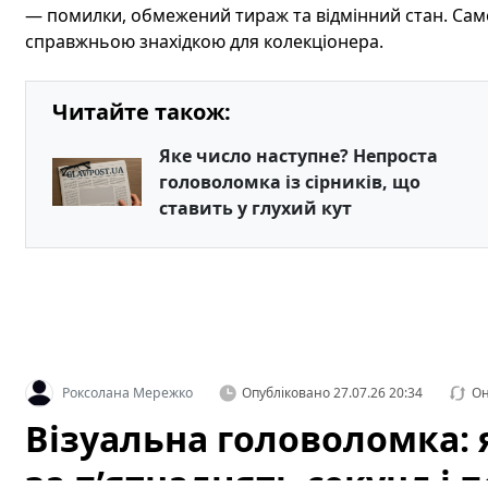
— помилки, обмежений тираж та відмінний стан. Сам
справжньою знахідкою для колекціонера.
Читайте також:
Яке число наступне? Непроста
головоломка із сірників, що
ставить у глухий кут
Роксолана Мережко
Опубліковано
27.07.26 20:34
Он
Візуальна головоломка: я
за п’ятнадцять секунд і 