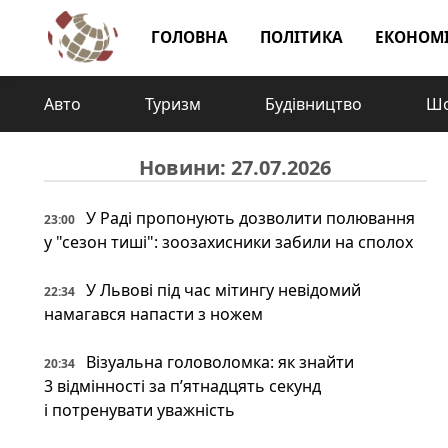
ГОЛОВНА
ПОЛІТИКА
ЕКОНОМ
Авто
Туризм
Будівництво
Шо
Новини: 27.07.2026
У Раді пропонують дозволити полювання
23:00
у "сезон тиші": зоозахисники забили на сполох
У Львові під час мітингу невідомий
22:34
намагався напасти з ножем
Візуальна головоломка: як знайти
20:34
3 відмінності за п’ятнадцять секунд
і потренувати уважність