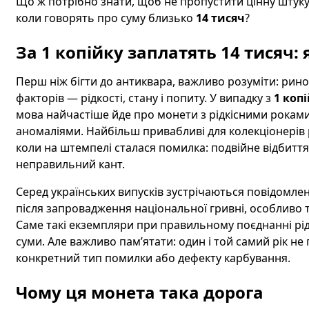
Що ж потрібно знати, щоб не пропустити цінну штуку,
коли говорять про суму близько
14 тисяч
?
За 1 копійку заплатять 14 тисяч:
Перш ніж бігти до антиквара, важливо розуміти: рино
факторів — рідкості, стану і попиту. У випадку з
1 коп
мова найчастіше йде про монети з рідкісними рокам
аномаліями. Найбільш привабливі для колекціонерів
коли на штемпелі сталася помилка: подвійне відбиття
неправильний кант.
Серед українських випусків зустрічаються повідомле
після запровадження національної гривні, особливо 
Саме такі екземпляри при правильному поєднанні рід
суми. Але важливо пам’ятати: один і той самий рік н
конкретний тип помилки або дефекту карбування.
Чому ця монета така дорога