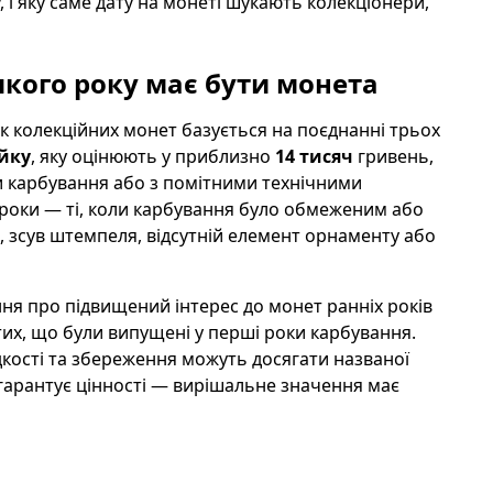
 і яку саме дату на монеті шукають колекціонери,
 якого року має бути монета
к колекційних монет базується на поєднанні трьох
ійку
, яку оцінюють у приблизно
14 тисяч
гривень,
и карбування або з помітними технічними
 роки — ті, коли карбування було обмеженим або
, зсув штемпеля, відсутній елемент орнаменту або
ння про підвищений інтерес до монет ранніх років
тих, що були випущені у перші роки карбування.
кості та збереження можуть досягати названої
е гарантує цінності — вирішальне значення має