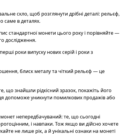
альне скло, щоб розглянути дрібні деталі: рельєф,
о саме в деталях.
пис стандартної монети цього року і порівняйте —
го дослідження.
перші роки випуску нових серій і роки з
ошення, блиск металу та чіткий рельєф — це
те, що знайшли рідкісний зразок, покажіть його
івця допоможе уникнути помилкових продажів або
 монет непередбачуваний: те, що сьогодні
рогоцінним, і навпаки. Тож якщо ви дійсно хочете
укайте не лише рік, а й унікальні ознаки на монеті