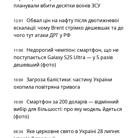
планували вбити десятки воїнів ЗСУ
Обвал цін на нафту після двотижневої
12:01
ескалації: чому Brent стрімко дешевшає та до
чого тут атаки ДРГ у РФ
Недорогий чемпіон: смартфон, що не
11:00
поступається Galaxy S25 Ultra — у 5 разів
дешевший (фото)
Загроза балістики: частину України
10:00
охопила повітряна тривога
Смартфон за 200 доларів — відмінний
10:00
вибір для більшості: про яку модель йдеться
(фото)
Яке церковне свято в Україні 28 липня:
08:34