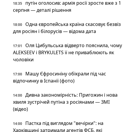
путін оголосив: армія росії зросте вже з 1
18:35
серпня — деталі рішення
Одна європейська країна скасовує безвіз
18:00
для росіян і білорусів — відома дата
Оля Цибульська відверто пояснила, чому
17:01
ALEKSEEV і BRYKULETS її не приваблюють як
чоловіки
Машу Єфросиніну обікрали під час
17:00
відпочинку в Іспанії (фото)
Дивна закономірність: Пригожин і нова
14:00
хвиля зустрічей путіна з росіянами — ЗМІ
(відео)
Пастка під виглядом "вечірки": на
14:00
Харківщині затримали агентів ФСБ, які