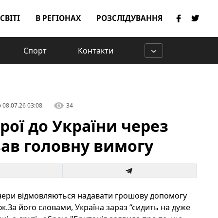
 СВІТІ
В РЕГІОНАХ
РОЗСЛІДУВАННЯ
Спорт
Контакти
о
08.07.26 03:08
34
рої до України через
вав головну вимогу
ртнери відмовляються надавати грошову допомогу
.За його словами, Україна зараз “сидить на дуже