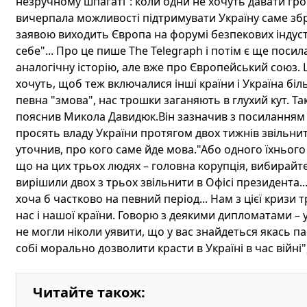
незручному шпагаті”: коли одни не хочуть давати грош
вичерпала можливості підтримувати Україну саме збр
заявою виходить Європа на форумі безпекових індуст
себе"... Про це пише The Telegraph і потім є ще посилан
аналогічну історію, але вже про Європейський союз. 
хочуть, щоб теж включалися інші країни і Україна б
певна "змова", нас трошки заганяють в глухий кут. Так
пояснив Микола Давидюк.Він зазначив з посиланням н
просять владу України протягом двох тижнів звільнит
уточнив, про кого саме йде мова."Або одного їхнього к
що на цих трьох людях – головна корупція, вибирайте
вирішили двох з трьох звільнити в Офісі президента..
хоча б частково на певний період... Нам з цієї кризи
нас і нашої країни. Говорю з деякими дипломатами – 
не могли ніколи уявити, що у вас знайдеться якась па
собі морально дозволити красти в Україні в час війні",
Читайте також: