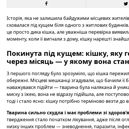
Історія, яка не залишила байдужими місцевих жителі
сховалася під кущем біля одного з житлових будинків
це просто дика кішка, але уважніша перевірка виявила
моменту, коли її вигнали з дому, кішку нарешті знайш
Покинута під кущем: кішку, яку 
через місяць — у якому вона стан
З першого погляду було зрозуміло, що кішка пережила
обережні. Місцеві мешканці згадували, що бачили її біл
наважувався підійти — тварина була налякана й уника
миску з їжею, вона не відразу підійшла, але поступов
тоді і стало ясно: кішку потрібно терміново везти до 
Тварина сильно схудла і має проблеми зі здоров’я
твердження стало початком лікування, адже після ог
низку інших проблем — зневоднення, паразити, інфекц