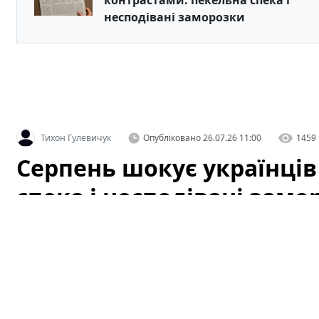
контрастами: пекельна спека і
несподівані заморозки
Тихон Гулевичук
Опубліковано
26.07.26 11:00
1459
Серпень шокує українців
спека і несподівані замо
Літо в Україні в останні роки стало менш передбачув
різкі коливання температури, що впливають на сільс
життя. Ця стаття пояснює, чому серпневі контрасти мо