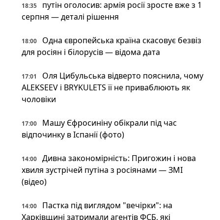
путін оголосив: армія росії зросте вже з 1
18:35
серпня — деталі рішення
Одна європейська країна скасовує безвіз
18:00
для росіян і білорусів — відома дата
Оля Цибульська відверто пояснила, чому
17:01
ALEKSEEV і BRYKULETS її не приваблюють як
чоловіки
Машу Єфросиніну обікрали під час
17:00
відпочинку в Іспанії (фото)
Дивна закономірність: Пригожин і нова
14:00
хвиля зустрічей путіна з росіянами — ЗМІ
(відео)
Пастка під виглядом "вечірки": на
14:00
Харківщині затримали агентів ФСБ, які