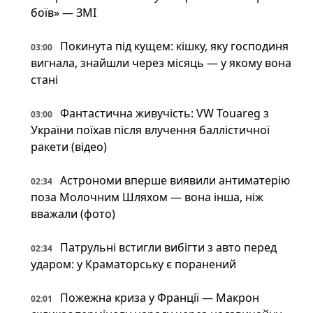
боїв» — ЗМІ
Покинута під кущем: кішку, яку господиня
03:00
вигнала, знайшли через місяць — у якому вона
стані
Фантастична живучість: VW Touareg з
03:00
України поїхав після влучення баллістичної
ракети (відео)
Астрономи вперше виявили антиматерію
02:34
поза Молочним Шляхом — вона інша, ніж
вважали (фото)
Патрульні встигли вибігти з авто перед
02:34
ударом: у Краматорську є поранений
Пожежна криза у Франції — Макрон
02:01