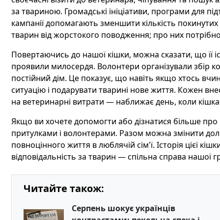
за твариною. Громадські ініціативи, програми для пі
кампанії допомагають зменшити кількість покинутих
тварин від жорстокого поводження; про них потрібно
Повертаючись до нашої кішки, можна сказати, що її іс
проявили милосердя. Волонтери організували збір кош
постійний дім. Це показує, що навіть якщо хтось вчи
ситуацію і подарувати тварині нове життя. Кожен вне
на ветеринарні витрати — наближає день, коли кішка 
Якщо ви хочете допомогти або дізнатися більше про п
притулками і волонтерами. Разом можна змінити долі 
повноцінного життя в люблячій сім'ї. Історія цієї кіш
відповідальність за тварин — спільна справа нашої г
Читайте також:
Серпень шокує українців