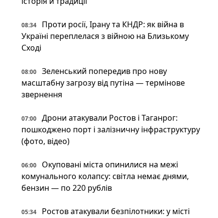
історія й традиції
Проти росії, Ірану та КНДР: як війна в
08:34
Україні переплелася з війною на Близькому
Сході
Зеленський попередив про нову
08:00
масштабну загрозу від путіна — термінове
звернення
Дрони атакували Ростов і Таганрог:
07:00
пошкоджено порт і залізничну інфраструктуру
(фото, відео)
Окуповані міста опинилися на межі
06:00
комунального колапсу: світла немає днями,
бензин — по 220 рублів
Ростов атакували безпілотники: у місті
05:34