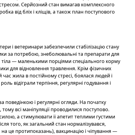
стресом. Серйозний стан вимагав комплексного
робка від бліх і кліщів, а також план поступового
тери і ветеринари забезпечили стабілізацію стану
ики за потребою, знеболювальні та препарати для
и тіла — маленькими порціями спеціального корму
тики для відновлення травлення. Крім фізичних
 час жила в постійному стресі, боялася людей і
оль відіграли терпіння, регулярні годування і
а поведінкою і регулярні огляди. На початку
, тому всі маніпуляції проводилися поступово.
силою, а стимулювати її апетит теплими густими
сля того, як загальний стан нормалізувався,
 на це протипоказань), вакцинацію і чіпування —