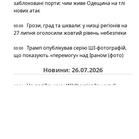
заблоковані порти: чим живе Одещина на тлі
нових атак
Грози, град та шквали: у низці регіонів на
00:00
27 липня оголосили жовтий рівень небезпеки
Трамп опублікував серію ШІ-фотографій,
00:00
що показують «перемогу» над Іраном (фото)
Новини: 26.07.2026
На російському Wildberries "зникли"
23:34
військові товари: що сталося насправді
Іран може відповісти Україні після удару
23:34
по судну: експерт назвав можливі сценарії
Під льодами Антарктики знайшли
23:00
прихований світ: науковці шоковані побаченим