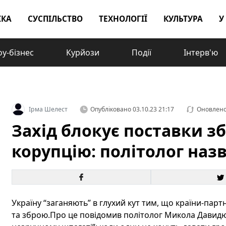
ІКА
СУСПІЛЬСТВО
ТЕХНОЛОГІЇ
КУЛЬТУРА
У
у-бізнес
Курйози
Події
Інтерв'ю
Ірма Шелест
Опубліковано
03.10.23 21:17
Оновлен
Захід блокує поставки зб
корупцію: політолог наз
Україну “заганяють” в глухий кут тим, що країни-па
та зброю.Про це повідомив політолог Микола Давидюк