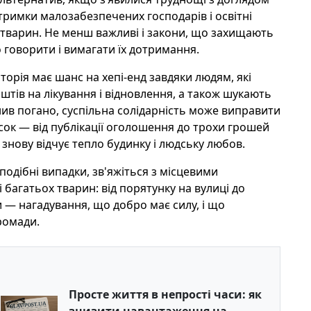
дтримки малозабезпечених господарів і освітні
 тварин. Не менш важливі і закони, що захищають
 говорити і вимагати їх дотримання.
торія має шанс на хепі-енд завдяки людям, які
тів на лікування і відновлення, а також шукають
нив погано, суспільна солідарність може виправити
сок — від публікації оголошення до трохи грошей
знову відчує тепло будинку і людську любов.
одібні випадки, зв'яжіться з місцевими
багатьох тварин: від порятунку на вулиці до
ки — нагадування, що добро має силу, і що
ромади.
Просте життя в непрості часи: як