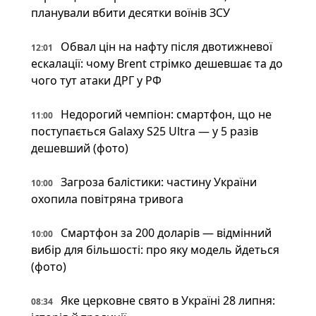
планували вбити десятки воїнів ЗСУ
Обвал цін на нафту після двотижневої
12:01
ескалації: чому Brent стрімко дешевшає та до
чого тут атаки ДРГ у РФ
Недорогий чемпіон: смартфон, що не
11:00
поступається Galaxy S25 Ultra — у 5 разів
дешевший (фото)
Загроза балістики: частину України
10:00
охопила повітряна тривога
Смартфон за 200 доларів — відмінний
10:00
вибір для більшості: про яку модель йдеться
(фото)
Яке церковне свято в Україні 28 липня:
08:34