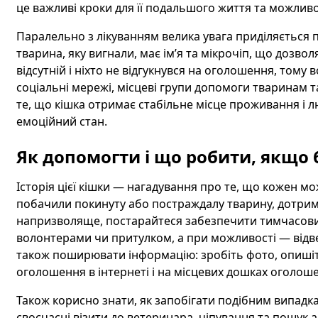
це важливі кроки для її подальшого життя та можлив
Паралельно з лікуванням велика увага приділяється 
тварина, яку вигнали, має ім’я та мікрочіп, що дозво
відсутній і ніхто не відгукнувся на оголошення, том
соціальні мережі, місцеві групи допомоги тваринам т
те, що кішка отримає стабільне місце проживання і л
емоційний стан.
Як допомогти і що робити, якщо
Історія цієї кішки — нагадування про те, що кожен м
побачили покинуту або постраждалу тварину, дотриму
напризволяще, постарайтеся забезпечити тимчасовий 
волонтерами чи притулком, а при можливості — відвез
також поширювати інформацію: зробіть фото, опишіть
оголошення в інтернеті і на місцевих дошках оголош
Також корисно знати, як запобігати подібним випадка
своєчасні візити до ветеринара, чіпування та пошук 