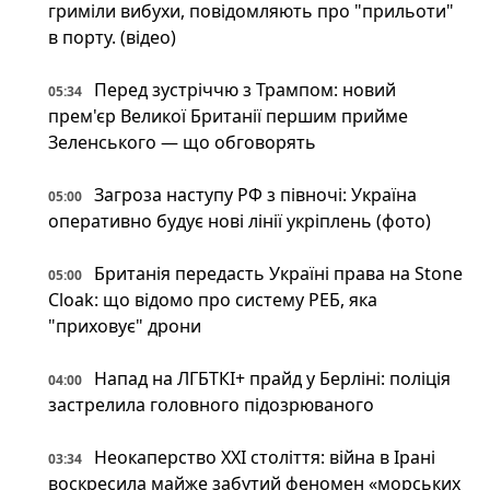
гриміли вибухи, повідомляють про "прильоти"
в порту. (відео)
Перед зустріччю з Трампом: новий
05:34
прем'єр Великої Британії першим прийме
Зеленського — що обговорять
Загроза наступу РФ з півночі: Україна
05:00
оперативно будує нові лінії укріплень (фото)
Британія передасть Україні права на Stone
05:00
Cloak: що відомо про систему РЕБ, яка
"приховує" дрони
Напад на ЛГБТКІ+ прайд у Берліні: поліція
04:00
застрелила головного підозрюваного
Неокаперство XXI століття: війна в Ірані
03:34
воскресила майже забутий феномен «морських