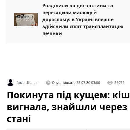
Розділили на дві частини та
пересадили малюку й
дорослому: в Україні вперше
здійснили спліт-трансплантацію
печінки
Ірма Шелест
Опубліковано
27.07.26 03:00
26972
Покинута під кущем: кіш
вигнала, знайшли через 
стані