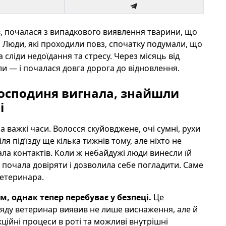
в, почалася з випадкового виявлення тварини, що
. Люди, які проходили повз, спочатку подумали, що
 сліди недоїдання та стресу. Через місяць від
ли — і почалася довга дорога до відновлення.
господиня вигнала, знайшли
і
 важкі часи. Волосся скуйовджене, очі сумні, рухи
я під’їзду ще кілька тижнів тому, але ніхто не
ла контактів. Коли ж небайдужі люди винесли їй
о почала довіряти і дозволила себе погладити. Саме
ветеринара.
м, однак тепер перебуває у безпеці.
Це
ляду ветеринар виявив не лише виснаження, але й
ійні процеси в роті та можливі внутрішні