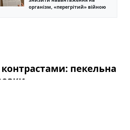
знизити навантаження на
організм, «перегрітий» війною
 контрастами: пекельна
розки
аним: замість сталих теплових хвиль ми бачимо
ьке господарство, здоров'я людей і повсякденне
жуть бути настільки різкими, які ризики несуть за