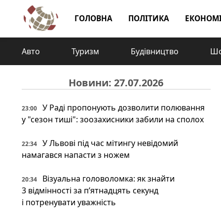
ГОЛОВНА
ПОЛІТИКА
ЕКОНОМ
Авто
Туризм
Будівництво
Шо
Новини: 27.07.2026
У Раді пропонують дозволити полювання
23:00
у "сезон тиші": зоозахисники забили на сполох
У Львові під час мітингу невідомий
22:34
намагався напасти з ножем
Візуальна головоломка: як знайти
20:34
3 відмінності за п’ятнадцять секунд
і потренувати уважність