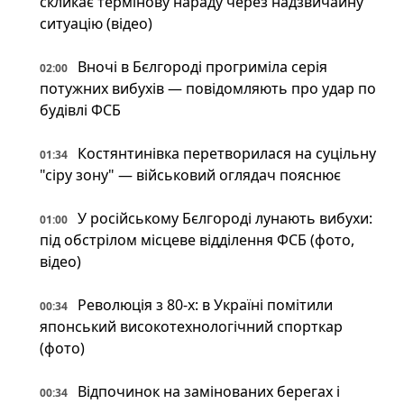
скликає термінову нараду через надзвичайну
ситуацію (відео)
Вночі в Бєлгороді прогриміла серія
02:00
потужних вибухів — повідомляють про удар по
будівлі ФСБ
Костянтинівка перетворилася на суцільну
01:34
"сіру зону" — військовий оглядач пояснює
У російському Бєлгороді лунають вибухи:
01:00
під обстрілом місцеве відділення ФСБ (фото,
відео)
Революція з 80-х: в Україні помітили
00:34
японський високотехнологічний спорткар
(фото)
Відпочинок на замінованих берегах і
00:34