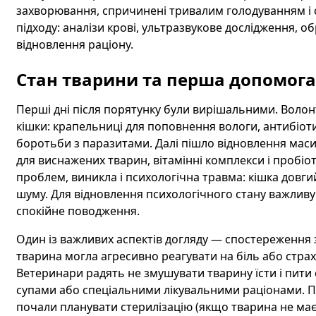
захворювання, спричинені тривалим голодуванням і 
підходу: аналізи крові, ультразвукове дослідження, об
відновлення раціону.
Стан тварини та перша допомога
Перші дні після порятунку були вирішальними. Волон
кішки: крапельниці для поповнення вологи, антибіот
боротьби з паразитами. Далі пішло відновлення мас
для виснажених тварин, вітамінні комплекси і пробіо
проблем, виникла і психологічна травма: кішка довгий
шуму. Для відновлення психологічного стану важливу р
спокійне поводження.
Один із важливих аспектів догляду — спостереження з
тварина могла агресивно реагувати на біль або страх
Ветеринари радять не змушувати тварину їсти і пити 
супами або спеціальними лікувальними раціонами. Пі
почали планувати стерилізацію (якщо тварина не має