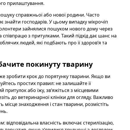
ого прилаштування.
пошуку справжньої або нової родини. Часто
ляє знайти господарів. У цьому випадку мікрочіп
у волонтери зайнялися пошуком нового дому через
а співпрацю з притулками. Такий підхід дає шанс на
юблячих людей, які подбають про її здоров’я та
 бачите покинуту тварину
оже зробити крок до порятунку тварини. Якщо ви
йтесь простих правил: не залишайте її
притулок або їжу, зв’яжіться з місцевими
іть до ветеринарної клініки для огляду. Важливо
 місце знаходження і стан тварини, розмістіть
ень.
м: відповідальна власність включає стерилізацію,
альтернатив, якщо з’явилися труднощі з доглядом