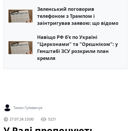
Зеленський поговорив
телефоном з Трампом і
заінтригував заявою: що відомо
Навіщо РФ б'є по Україні
"Цирконами" та "Орєшніком": у
Генштабі ЗСУ розкрили план
кремля
Тихон Гулевичук
27.07.26 23:00
5221
У Раді пропонують