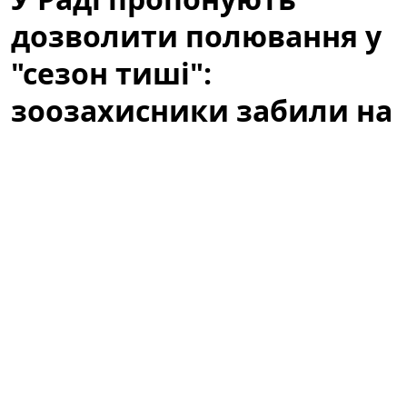
дозволити полювання у
"сезон тиші":
зоозахисники забили на
сполох
У Раді зареєстрували законопроєкт про
полювання як «відпочинок». UAnimals закликає
нардепів відхилити документ.
Це формулювання
викликало миттєву реакцію зоозахисників,
екологічних організацій і частини громадськості,
оскільки воно змінює підходи до охорони дикої
фауни в періоди, коли тварини найбільш вразливі.
Ініціатива, яка має на меті визнати полювання