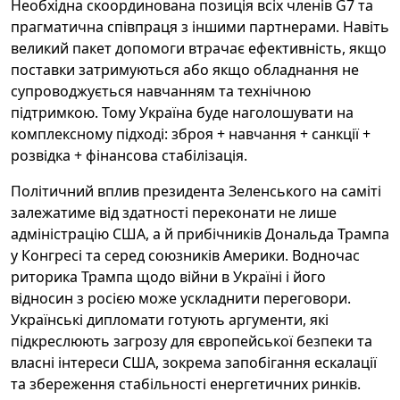
Необхідна скоординована позиція всіх членів G7 та
прагматична співпраця з іншими партнерами. Навіть
великий пакет допомоги втрачає ефективність, якщо
поставки затримуються або якщо обладнання не
супроводжується навчанням та технічною
підтримкою. Тому Україна буде наголошувати на
комплексному підході: зброя + навчання + санкції +
розвідка + фінансова стабілізація.
Політичний вплив президента Зеленського на саміті
залежатиме від здатності переконати не лише
адміністрацію США, а й прибічників Дональда Трампа
у Конгресі та серед союзників Америки. Водночас
риторика Трампа щодо війни в Україні і його
відносин з росією може ускладнити переговори.
Українські дипломати готують аргументи, які
підкреслюють загрозу для європейської безпеки та
власні інтереси США, зокрема запобігання ескалації
та збереження стабільності енергетичних ринків.