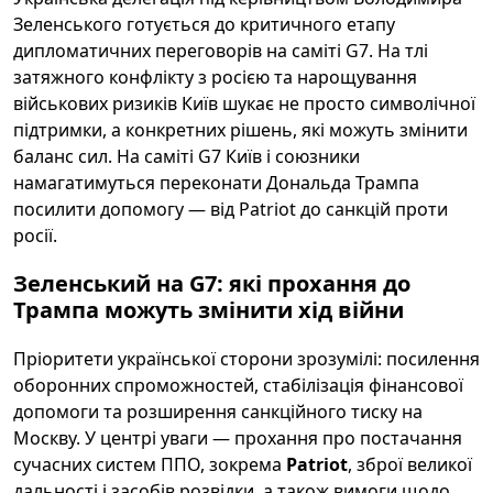
Зеленського готується до критичного етапу
дипломатичних переговорів на саміті G7. На тлі
затяжного конфлікту з росією та нарощування
військових ризиків Київ шукає не просто символічної
підтримки, а конкретних рішень, які можуть змінити
баланс сил. На саміті G7 Київ і союзники
намагатимуться переконати Дональда Трампа
посилити допомогу — від Patriot до санкцій проти
росії.
Зеленський на G7: які прохання до
Трампа можуть змінити хід війни
Пріоритети української сторони зрозумілі: посилення
оборонних спроможностей, стабілізація фінансової
допомоги та розширення санкційного тиску на
Москву. У центрі уваги — прохання про постачання
сучасних систем ППО, зокрема
Patriot
, зброї великої
дальності і засобів розвідки, а також вимоги щодо