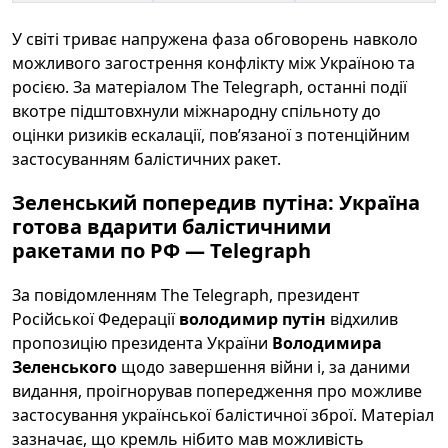
У світі триває напружена фаза обговорень навколо
можливого загострення конфлікту між Україною та
росією. За матеріалом The Telegraph, останні події
вкотре підштовхнули міжнародну спільноту до
оцінки ризиків ескалації, пов’язаної з потенційним
застосуванням балістичних ракет.
Зеленський попередив путіна: Україна
готова вдарити балістичними
ракетами по РФ — Telegraph
За повідомленням The Telegraph, президент
Російської Федерації
володимир путін
відхилив
пропозицію президента України
Володимира
Зеленського
щодо завершення війни і, за даними
видання, проігнорував попередження про можливе
застосування української балістичної зброї. Матеріал
зазначає, що кремль нібито мав можливість