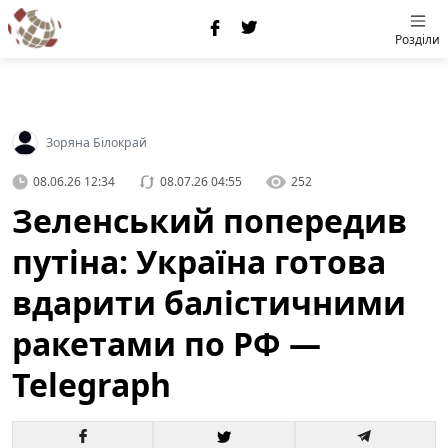
Розділи
Зоряна Білокрай
08.06.26 12:34
08.07.26 04:55
252
Зеленський попередив
путіна: Україна готова
вдарити балістичними
ракетами по РФ —
Telegraph