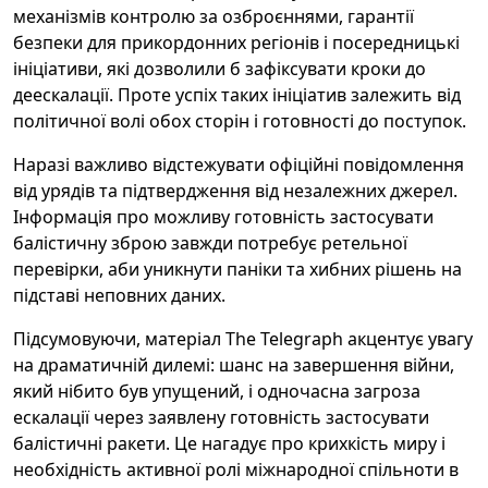
механізмів контролю за озброєннями, гарантії
безпеки для прикордонних регіонів і посередницькі
ініціативи, які дозволили б зафіксувати кроки до
деескалації. Проте успіх таких ініціатив залежить від
політичної волі обох сторін і готовності до поступок.
Наразі важливо відстежувати офіційні повідомлення
від урядів та підтвердження від незалежних джерел.
Інформація про можливу готовність застосувати
балістичну зброю завжди потребує ретельної
перевірки, аби уникнути паніки та хибних рішень на
підставі неповних даних.
Підсумовуючи, матеріал The Telegraph акцентує увагу
на драматичній дилемі: шанс на завершення війни,
який нібито був упущений, і одночасна загроза
ескалації через заявлену готовність застосувати
балістичні ракети. Це нагадує про крихкість миру і
необхідність активної ролі міжнародної спільноти в