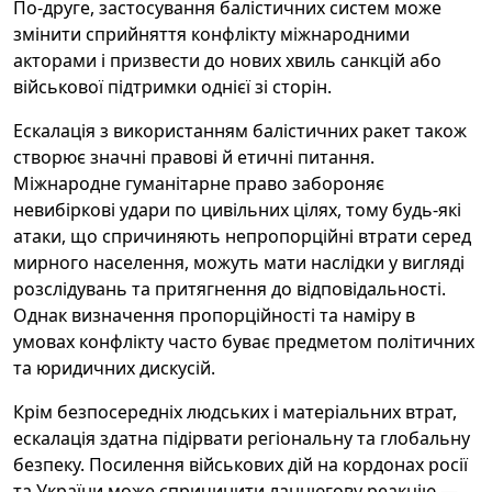
По-друге, застосування балістичних систем може
змінити сприйняття конфлікту міжнародними
акторами і призвести до нових хвиль санкцій або
військової підтримки однієї зі сторін.
Ескалація з використанням балістичних ракет також
створює значні правові й етичні питання.
Міжнародне гуманітарне право забороняє
невибіркові удари по цивільних цілях, тому будь-які
атаки, що спричиняють непропорційні втрати серед
мирного населення, можуть мати наслідки у вигляді
розслідувань та притягнення до відповідальності.
Однак визначення пропорційності та наміру в
умовах конфлікту часто буває предметом політичних
та юридичних дискусій.
Крім безпосередніх людських і матеріальних втрат,
ескалація здатна підірвати регіональну та глобальну
безпеку. Посилення військових дій на кордонах росії
та України може спричинити ланцюгову реакцію —