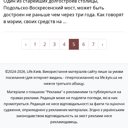
Один из старейших долгостроев столицы,
Подольско-Воскресенский мост, может быть
достроен не раньше чем через три года. Как говорят
в мэрии, своих средств на ...
‹
1
2
3
4
5
6
7
›
©2024-2026, Life.Київ. Використання матеріалів сайту лише за умови
посилання (для інтернет-видань - гіперпосилання) на life.kyiv.ua не
нижче третього абзацу.
Матеріали з плашкою "Реклама" є рекламними та публікуються на
правах реклами. Редакція може не поділяти погляди, які в них
промотуються. Редакція не несе відповідальності за факти та оціночні
судження, оприлюднені у рекламних матеріалах. Згідно з українським
законодавством відповідальність за зміст реклами несе
рекламодавець.