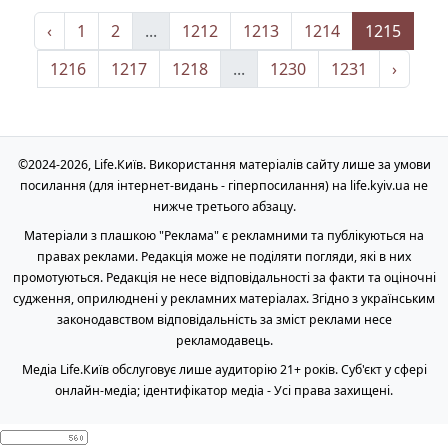
‹
1
2
...
1212
1213
1214
1215
1216
1217
1218
...
1230
1231
›
©2024-2026, Life.Київ. Використання матеріалів сайту лише за умови
посилання (для інтернет-видань - гіперпосилання) на life.kyiv.ua не
нижче третього абзацу.
Матеріали з плашкою "Реклама" є рекламними та публікуються на
правах реклами. Редакція може не поділяти погляди, які в них
промотуються. Редакція не несе відповідальності за факти та оціночні
судження, оприлюднені у рекламних матеріалах. Згідно з українським
законодавством відповідальність за зміст реклами несе
рекламодавець.
Медіа Life.Київ обслуговує лише аудиторію 21+ років. Cуб'єкт у сфері
онлайн-медіа; ідентифікатор медіа - Усі права захищені.