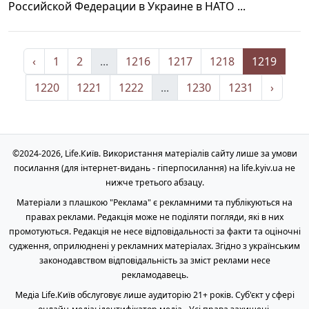
Российской Федерации в Украине в НАТО ...
‹
1
2
...
1216
1217
1218
1219
1220
1221
1222
...
1230
1231
›
©2024-2026, Life.Київ. Використання матеріалів сайту лише за умови
посилання (для інтернет-видань - гіперпосилання) на life.kyiv.ua не
нижче третього абзацу.
Матеріали з плашкою "Реклама" є рекламними та публікуються на
правах реклами. Редакція може не поділяти погляди, які в них
промотуються. Редакція не несе відповідальності за факти та оціночні
судження, оприлюднені у рекламних матеріалах. Згідно з українським
законодавством відповідальність за зміст реклами несе
рекламодавець.
Медіа Life.Київ обслуговує лише аудиторію 21+ років. Cуб'єкт у сфері