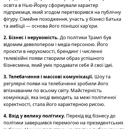
освіта в Нью-Йорку сформували характер
підприємця, який згодом перетворився на публічну
фігуру. Сімейне походження, участь у бізнесі батька
та амбіції — основа його пізнішої кар'єри.
2. Бізнес і нерухомість.
До політики Трамп був
відомим девелопером і медіа-персоною. Його
проєкти в нерухомості, брендинг і численні
телевізійні появи створили образ успішного
бізнесмена, який уміє продавати себе й свої ідеї.
3. Телебачення і массові комунікації.
Шоу та
регулярні появи на телебаченні зробили його
впізнаваним по всьому світу. Майстерність
комунікації, яка іноді виходить за межі політичної
коректності, стала його характерною рисою.
4. Вхід у велику політику.
Перехід від бізнесу до
політики завершився перемогою на президентських