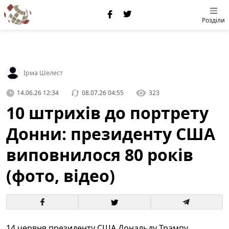
Розділи
Ірма Шелест
14.06.26 12:34
08.07.26 04:55
323
10 штрихів до портрету
Донни: президенту США
виповнилося 80 років
(фото, відео)
14 червня президенту США Дональду Трампу