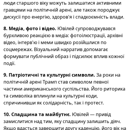
люди старшого віку можуть залишатися активними
гравцями на політичній арені, але також породжує
дискусії про енергію, здоров'я і спадкоємність влади.
8. Медіа, фото і відео.
Ювілей супроводжувався
бурхливою реакцією в медіа: фотоілюстрації, архівні
відео, інтерв'ю і меми швидко розійшлися по
соцмережах. Візуальний нарратив допомагає
формувати публічний образ і підсилює вплив кожної
події.
9. Патріотичні та культурні символи.
За роки на
політичній арені Трамп став символом певної
частини американського суспільства. Його риторика
та символіка вплинули на культурні коди,
спричинивши як солідарність, так і протест.
10. Спадщина та майбутнє.
Ювілей — привід
замислитися над тим, яку спадщину залишить діяч.
Якщо вдасться завершити другу каденцію, його вік на