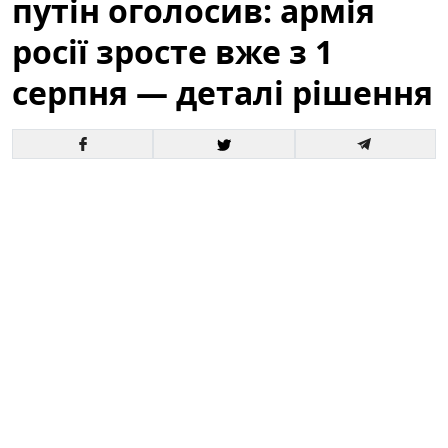
путін оголосив: армія
росії зросте вже з 1
серпня — деталі рішення
Офіційне оголошення кремля про збільшення
чисельності збройних сил викликало хвилю запитань
і припущень як усередині росії, так і за її межами. За
словами президента, відповідні кроки набудуть
чинності з 1 серпня, і вже згадується низка
організаційних, кадрових та фінансових рішень для
реалізації цього плану.
Це вже третє рішення про
розширення армії росії від початку року.
Зараз
важливо розібратися в деталях: кого саме
стосуватиметься збільшення, які правові механізми
задіяні та які можливі наслідки для регіону й для