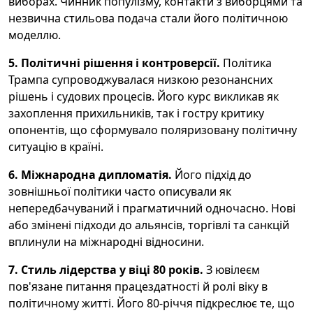
виборах. Чинник популізму, контакти з виборцями та
незвична стильова подача стали його політичною
моделлю.
5. Політичні рішення і контроверсії.
Політика
Трампа супроводжувалася низкою резонансних
рішень і судових процесів. Його курс викликав як
захоплення прихильників, так і гостру критику
опонентів, що сформувало поляризовану політичну
ситуацію в країні.
6. Міжнародна дипломатія.
Його підхід до
зовнішньої політики часто описували як
непередбачуваний і прагматичний одночасно. Нові
або змінені підходи до альянсів, торгівлі та санкцій
вплинули на міжнародні відносини.
7. Стиль лідерства у віці 80 років.
З ювілеєм
пов'язане питання працездатності й ролі віку в
політичному житті. Його 80-річчя підкреслює те, що