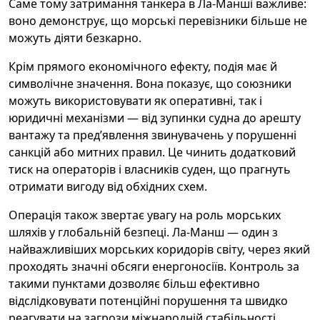
Саме тому затримання танкера в Ла‑Манші важливе:
воно демонструє, що морські перевізники більше не
можуть діяти безкарно.
Крім прямого економічного ефекту, подія має й
символічне значення. Вона показує, що союзники
можуть використовувати як оперативні, так і
юридичні механізми — від зупинки судна до арешту
вантажу та пред’явлення звинувачень у порушенні
санкцій або митних правил. Це чинить додатковий
тиск на операторів і власників суден, що прагнуть
отримати вигоду від обхідних схем.
Операція також звертає увагу на роль морських
шляхів у глобальній безпеці. Ла‑Манш — один з
найважливіших морських коридорів світу, через який
проходять значні обсяги енергоносіїв. Контроль за
такими пунктами дозволяє більш ефективно
відслідковувати потенційні порушення та швидко
реагувати на загрози міжнародній стабільності.