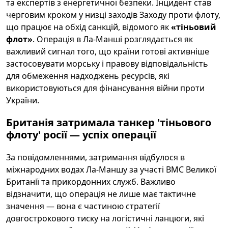
та експертів з енергетичної безпеки. Інцидент став
черговим кроком у низці заходів Заходу проти флоту,
що працює на обхід санкцій, відомого як
«тіньовий
флот»
. Операція в Ла‑Манші розглядається як
важливий сигнал того, що країни готові активніше
застосовувати морську і правову відповідальність
для обмеження надходжень ресурсів, які
використовуються для фінансування війни проти
України.
Британія затримала танкер 'тіньового
флоту' росії — успіх операції
За повідомленнями, затримання відбулося в
міжнародних водах Ла‑Маншу за участі ВМС Великої
Британії та прикордонних служб. Важливо
відзначити, що операція не лише має тактичне
значення — вона є частиною стратегії
довгострокового тиску на логістичні ланцюги, які